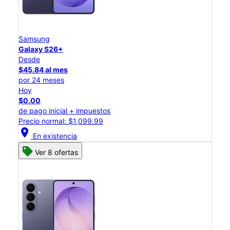
Samsung
Galaxy S26+
Desde
$45.84 al mes
por 24 meses
Hoy
$0.00
de pago inicial + impuestos
Precio normal: $1,099.99
location_on
En existencia
Ver 8 ofertas