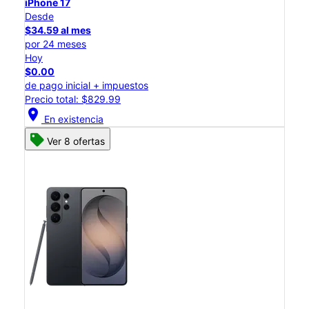
iPhone 17
Desde
$34.59 al mes
por 24 meses
Hoy
$0.00
de pago inicial + impuestos
Precio total: $829.99
location_on
En existencia
Ver 8 ofertas