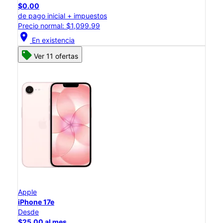
$0.00
de pago inicial + impuestos
Precio normal: $1,099.99
location_on
En existencia
Ver 11 ofertas
Apple
iPhone 17e
Desde
$25.00 al mes