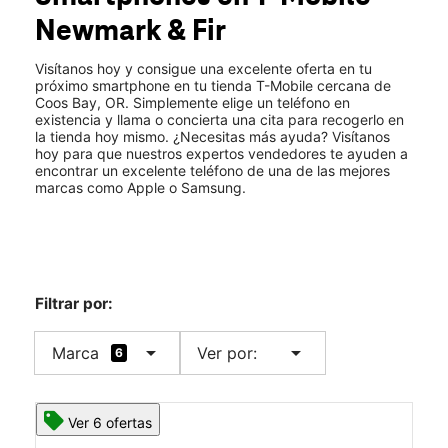
Vie.:
10:00 a.m. a 8:00 p.m.
Newmark & Fir
Sáb.:
10:00 a.m. a 8:00 p.m.
location_on
2043 Newmark Ave Coos Bay, OR 97420
Visítanos hoy y consigue una excelente oferta en tu
próximo smartphone en tu tienda T-Mobile cercana de
Coos Bay, OR. Simplemente elige un teléfono en
existencia y llama o concierta una cita para recogerlo en
la tienda hoy mismo. ¿Necesitas más ayuda? Visítanos
hoy para que nuestros expertos vendedores te ayuden a
encontrar un excelente teléfono de una de las mejores
marcas como Apple o Samsung.
Filtrar por:
arrow_drop_down
arrow_drop_down
Marca
Ver por:
6
Ver 6 ofertas