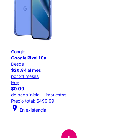
Google
Google Pixel 10a
Desde
$20.84 al mes
por 24 meses
Hoy
$0.00
de pago inicial + impuestos
Precio total: $499.99
location_on
En existencia
arrow_right