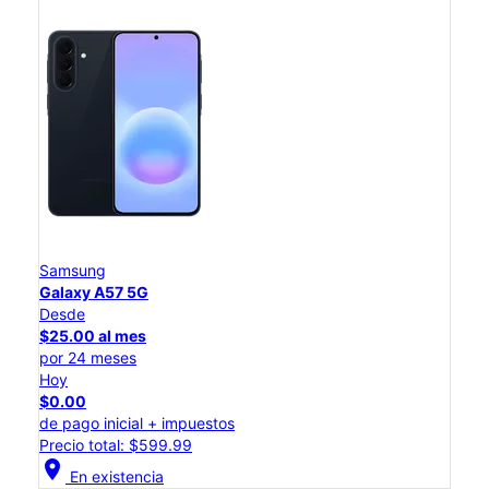
Samsung
Galaxy A57 5G
Desde
$25.00 al mes
por 24 meses
Hoy
$0.00
de pago inicial + impuestos
Precio total: $599.99
location_on
En existencia