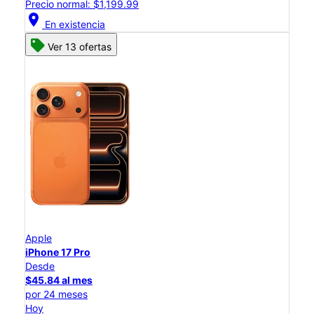
Precio normal: $1,199.99
location_on
En existencia
Ver 13 ofertas
Apple
iPhone 17 Pro
Desde
$45.84 al mes
por 24 meses
Hoy