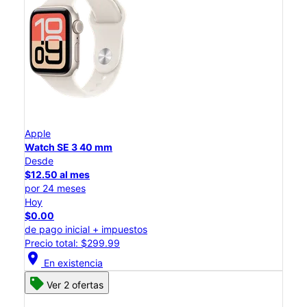
Apple
Watch SE 3 40 mm
Desde
$12.50 al mes
por 24 meses
Hoy
$0.00
de pago inicial + impuestos
Precio total: $299.99
location_on
En existencia
Ver 2 ofertas