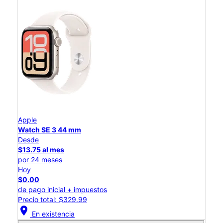
Apple
Watch SE 3 44 mm
Desde
$13.75 al mes
por 24 meses
Hoy
$0.00
de pago inicial + impuestos
Precio total: $329.99
location_on
En existencia