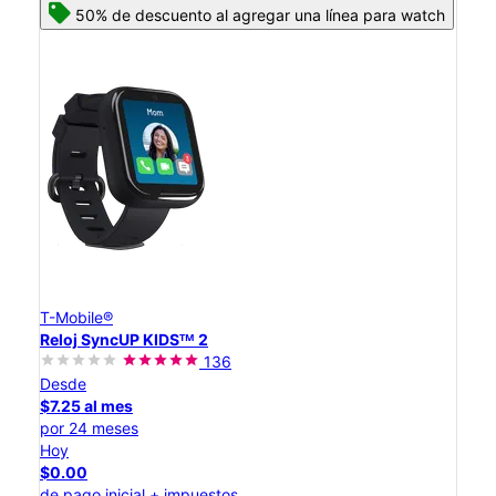
50% de descuento al agregar una línea para watch
T-Mobile®
Reloj SyncUP KIDSᵀᴹ 2
136
Desde
$7.25 al mes
por 24 meses
Hoy
$0.00
de pago inicial + impuestos