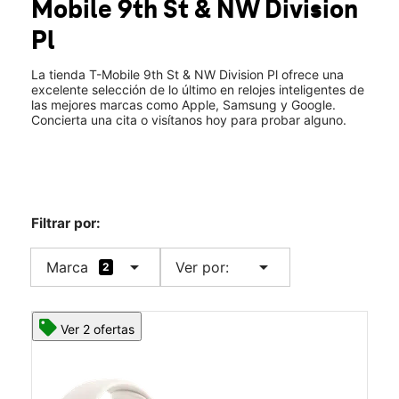
Mobile
9th St & NW Division
Jue.:
10:00 a.m. a 8:00 p.m.
location_on
Pl
1830 NW 9th St Ste 105 Corvallis, OR 97330
La tienda T-Mobile 9th St & NW Division Pl ofrece una
excelente selección de lo último en relojes inteligentes de
las mejores marcas como Apple, Samsung y Google.
Concierta una cita o visítanos hoy para probar alguno.
Filtrar por:
arrow_drop_down
arrow_drop_down
Marca
Ver por:
2
Ver 2 ofertas