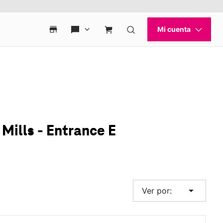
Mills - Entrance E
arrow_drop_down
Ver por: