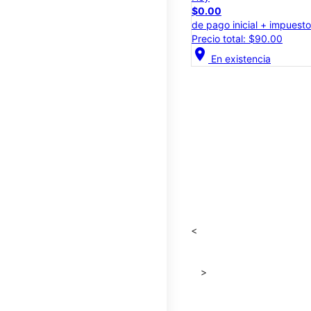
$0.00
de pago inicial + impuest
Precio total: $90.00
location_on
En existencia
<
>