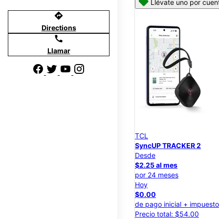
Llévate uno por cuen
directions
Directions
call
Llamar
TCL
SyncUP TRACKER 2
Desde
$2.25 al mes
por 24 meses
Hoy
$0.00
de pago inicial + impuest
Precio total: $54.00