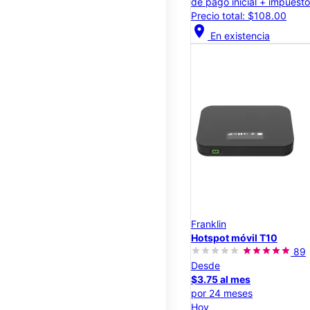
de pago inicial + impuest
Precio total: $108.00
location_on
En existencia
Franklin
Hotspot móvil T10
89
Desde
$3.75 al mes
por 24 meses
Hoy