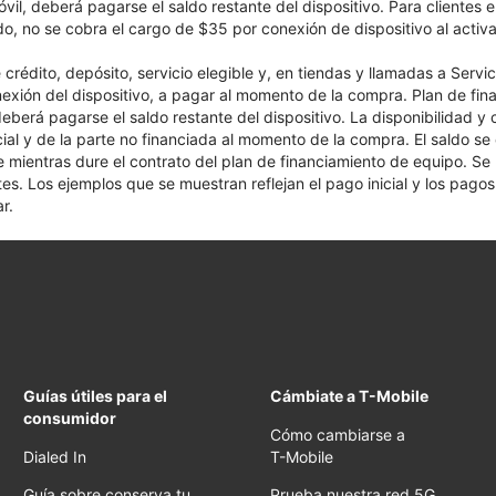
óvil, deberá pagarse el saldo restante del dispositivo. Para clientes 
ado, no se cobra el cargo de $35 por conexión de dispositivo al activa
crédito, depósito, servicio elegible y, en tiendas y llamadas a Servi
nexión del dispositivo, a pagar al momento de la compra. Plan de fina
 deberá pagarse el saldo restante del dispositivo. La disponibilidad y
cial y de la parte no financiada al momento de la compra. El saldo 
nte mientras dure el contrato del plan de financiamiento de equipo. S
tes. Los ejemplos que se muestran reflejan el pago inicial y los pag
r.