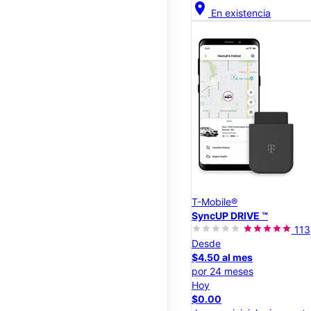
location_on
En existencia
T-Mobile®
SyncUP DRIVE ™
113
Desde
$4.50 al mes
por 24 meses
Hoy
$0.00