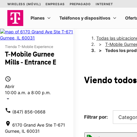
Todas las ubicacion
T-Mobile Gurnee
Tienda T-Mobile Experience
Todos los pro
T-Mobile Gurnee
Mills - Entrance E
access_time
Viendo todos
Abrir
10:00 a.m. a 8:00 p.m.
arrow_drop_down
call
(847) 856-0668
Filtrar por:
Categor
location_on
6170 Grand Ave Ste T-671
Gurnee, IL 60031