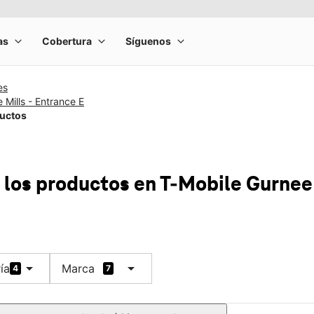
es
 Mills - Entrance E
ductos
 los productos
en T-Mobile
Gurnee 
arrow_drop_down
arrow_drop_down
ía
Marca
4
7