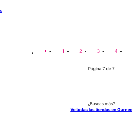
os
arrow_left
1
2
3
4
Página 7 de 7
¿Buscas más?
Ve todas las tiendas en Gurne