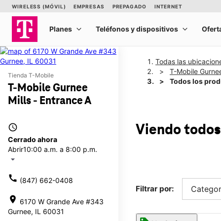
Todas las ubicacion
T-Mobile Gurnee
Tienda T-Mobile
Todos los pro
T-Mobile Gurnee
Mills - Entrance A
access_time
Viendo todos
Cerrado ahora
Abrir
10:00 a.m. a 8:00 p.m.
arrow_drop_down
call
(847) 662-0408
Filtrar por:
Categor
location_on
6170 W Grande Ave #343
Gurnee, IL 60031