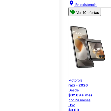
location_on
En existencia
Ver 10 ofertas
Motorola
razr - 2026
Desde
$32.09 al mes
por 24 meses
Hoy
$0.00