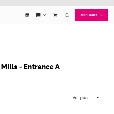
Mills - Entrance A
arrow_drop_down
Ver por: