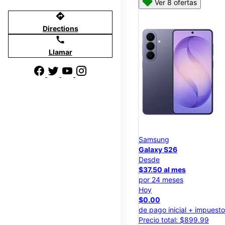
Ver 8 ofertas
directions
Directions
call
Llamar
Samsung
Galaxy S26
Desde
$37.50 al mes
por 24 meses
Hoy
$0.00
de pago inicial + impuest
Precio total: $899.99