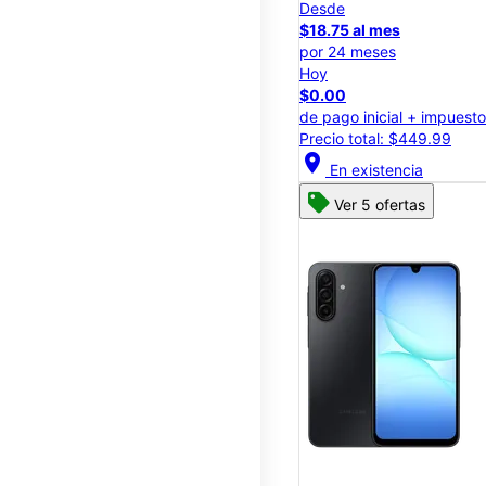
Desde
$18.75 al mes
por 24 meses
Hoy
$0.00
de pago inicial + impuest
Precio total: $449.99
location_on
En existencia
Ver 5 ofertas