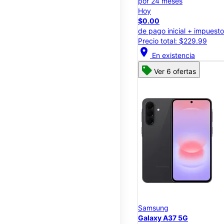
por 24 meses
Hoy
$0.00
de pago inicial + impuest
Precio total: $229.99
location_on
En existencia
Ver 6 ofertas
Samsung
Galaxy A37 5G