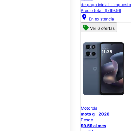
de pago inicial + impuest
Precio total: $769.99
location_on
En existencia
Ver 6 ofertas
Motorola
moto g - 2026
Desde
$9.59 al mes