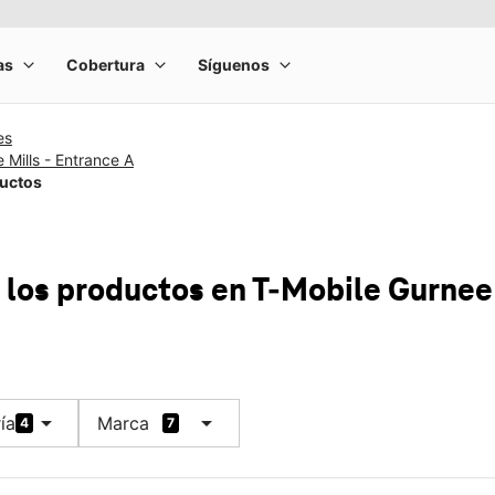
es
 Mills - Entrance A
ductos
 los productos
en T-Mobile
Gurnee 
arrow_drop_down
arrow_drop_down
ía
Marca
4
7