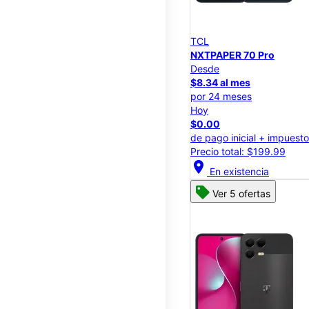
TCL
NXTPAPER 70 Pro
Desde
$8.34 al mes
por 24 meses
Hoy
$0.00
de pago inicial + impuest
Precio total: $199.99
location_on
En existencia
Ver 5 ofertas