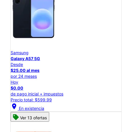
Samsung
Galaxy A57 5G
Desde
$25.00 al mes
por 24 meses
Hoy
$0.00
de pago inicial + impuestos
Precio total: $599.99
location_on
En existencia
Ver 13 ofertas