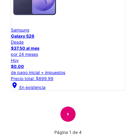
Samsung
Galaxy S26
Desde
$37.50 al mes
por 24 meses
Hoy
$0.00
de pago inicial + impuestos
Precio total: $899.99
location_on
En existencia
arrow_right
Página 1 de 4