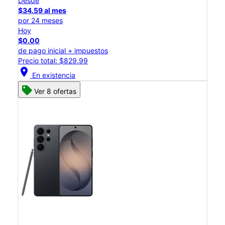
Desde
$34.59 al mes
por 24 meses
Hoy
$0.00
de pago inicial + impuestos
Precio total: $829.99
location_on
En existencia
Ver 8 ofertas