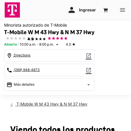
Minorista autorizado de T-Mobile
T-Mobile W M 43 Hwy & N M 37 Hwy
★★★★★
4.0
Abierto
:
10:00 a.m. - 8:00 p.m.
4.0
★
arrow_drop_down
location_on
open_in_new
Directions
call
open_in_new
(269) 948-4673
storefront
arrow_drop_down
Más detalles
Abrir
access_time
Vie.:
10:00 a.m. a 8:00 p.m.
T-Mobile W M 43 Hwy & N M 37 Hwy
Sáb.:
10:00 a.m. a 8:00 p.m.
Dom.:
11:00 a.m. a 6:00 p.m.
Lun.:
10:00 a.m. a 8:00 p.m.
Mar.:
10:00 a.m. a 8:00 p.m.
Viendo todos los productos