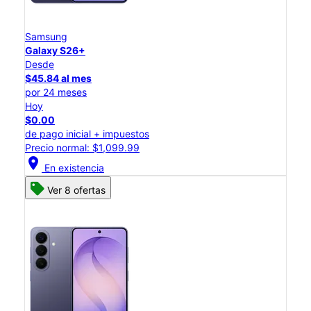
Samsung
Galaxy S26+
Desde
$45.84 al mes
por 24 meses
Hoy
$0.00
de pago inicial + impuestos
Precio normal: $1,099.99
location_on
En existencia
Ver 8 ofertas