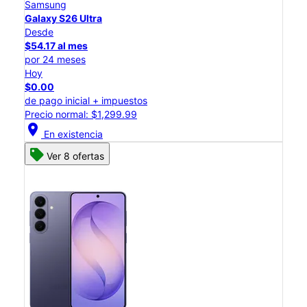
Samsung
Galaxy S26 Ultra
Desde
$54.17 al mes
por 24 meses
Hoy
$0.00
de pago inicial + impuestos
Precio normal: $1,299.99
location_on
En existencia
Ver 8 ofertas