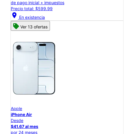
de pago inicial + impuestos
Precio total: $599.99
location_on
En existencia
Ver 13 ofertas
Apple
iPhone Air
Desde
$41.67 al mes
por 24 meses