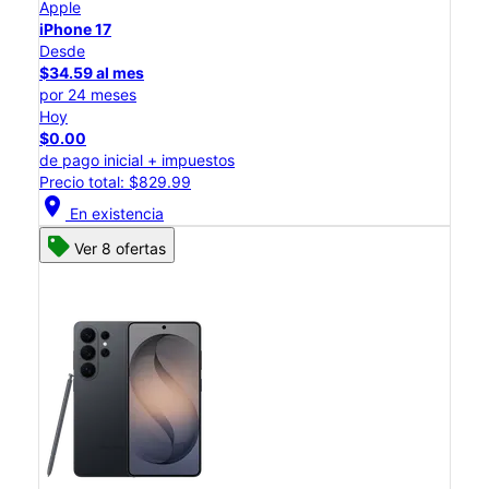
Apple
iPhone 17
Desde
$34.59 al mes
por 24 meses
Hoy
$0.00
de pago inicial + impuestos
Precio total: $829.99
location_on
En existencia
Ver 8 ofertas