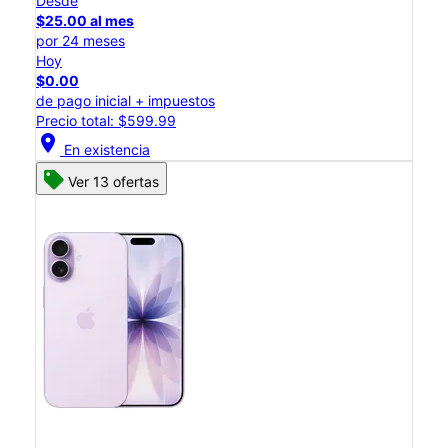
Desde
$25.00 al mes
por 24 meses
Hoy
$0.00
de pago inicial + impuestos
Precio total: $599.99
location_on
En existencia
Ver 13 ofertas