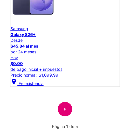
Samsung
Galaxy S26+
Desde
$45.84 al mes
por 24 meses
Hoy
$0.00
de pago inicial + impuestos
Precio normal: $1,099.99
location_on
En existencia
arrow_right
Página 1 de 5