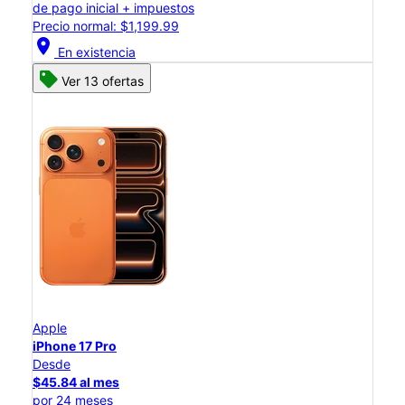
de pago inicial + impuestos
Precio normal: $1,199.99
location_on
En existencia
Ver 13 ofertas
Apple
iPhone 17 Pro
Desde
$45.84 al mes
por 24 meses