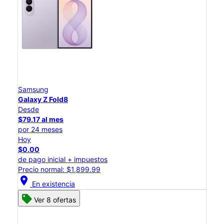
Samsung
Galaxy Z Fold8
Desde
$79.17 al mes
por 24 meses
Hoy
$0.00
de pago inicial + impuestos
Precio normal: $1,899.99
location_on
En existencia
Ver 8 ofertas