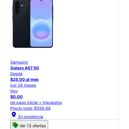
Samsung
Galaxy A57 5G
Desde
$25.00 al mes
por 24 meses
Hoy
$0.00
de pago inicial + impuestos
Precio total: $599.99
location_on
En existencia
Ver 13 ofertas