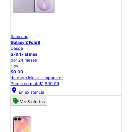
Samsung
Galaxy Z Fold8
Desde
$79.17 al mes
por 24 meses
Hoy
$0.00
de pago inicial + impuestos
Precio normal: $1,899.99
location_on
En existencia
Ver 8 ofertas