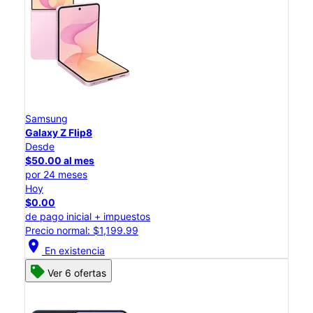
Samsung
Galaxy Z Flip8
Desde
$50.00 al mes
por 24 meses
Hoy
$0.00
de pago inicial + impuestos
Precio normal: $1,199.99
location_on
En existencia
Ver 6 ofertas