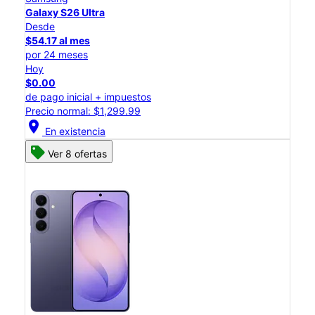
Galaxy S26 Ultra
Desde
$54.17 al mes
por 24 meses
Hoy
$0.00
de pago inicial + impuestos
Precio normal: $1,299.99
location_on
En existencia
Ver 8 ofertas