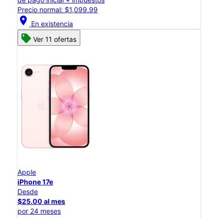
Precio normal: $1,099.99
location_on
En existencia
Ver 11 ofertas
Apple
iPhone 17e
Desde
$25.00 al mes
por 24 meses