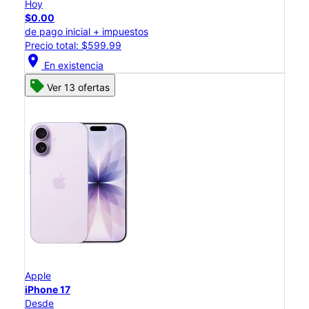
Hoy
$0.00
de pago inicial + impuestos
Precio total: $599.99
location_on
En existencia
Ver 13 ofertas
Apple
iPhone 17
Desde