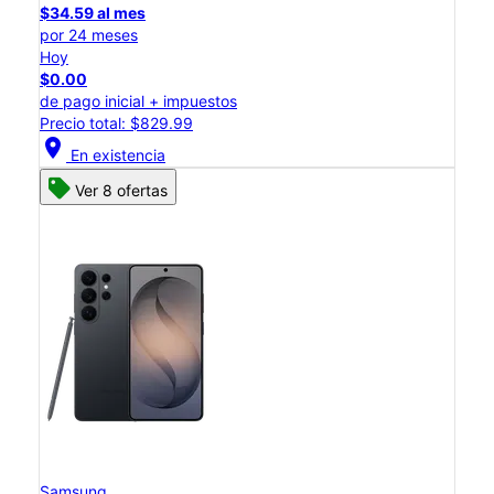
$34.59 al mes
por 24 meses
Hoy
$0.00
de pago inicial + impuestos
Precio total: $829.99
location_on
En existencia
Ver 8 ofertas
Samsung