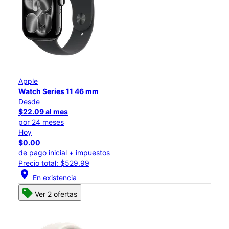
Apple
Watch Series 11 46 mm
Desde
$22.09 al mes
por 24 meses
Hoy
$0.00
de pago inicial + impuestos
Precio total: $529.99
location_on
En existencia
Ver 2 ofertas