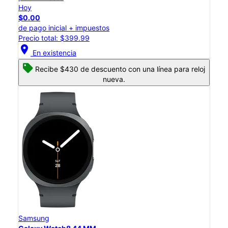
Hoy
$0.00
de pago inicial + impuestos
Precio total: $399.99
location_on
En existencia
Recibe $430 de descuento con una línea para reloj
nueva.
Samsung