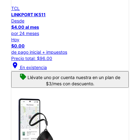
TCL
LINKPORT IK511
Desde
$4.00 al mes
por 24 meses
Hoy
$0.00
de pago inicial + impuestos
Precio total: $96.00
location_on
En existencia
Llévate uno por cuenta nuestra en un plan de
$3/mes con descuento.