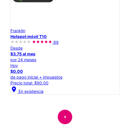
Franklin
Hotspot móvil T10
89
Desde
$3.75 al mes
por 24 meses
Hoy
$0.00
de pago inicial + impuestos
Precio total: $90.00
location_on
En existencia
arrow_left