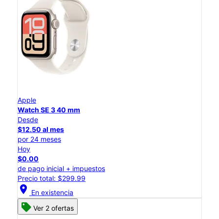
Apple
Watch SE 3 40 mm
Desde
$12.50 al mes
por 24 meses
Hoy
$0.00
de pago inicial + impuestos
Precio total: $299.99
location_on
En existencia
Ver 2 ofertas