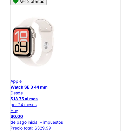
Ver 2 ofertas
Apple
Watch SE 3 44 mm
Desde
$13.75 al mes
por 24 meses
Hoy
$0.00
de pago inicial + impuestos
Precio total: $329.99