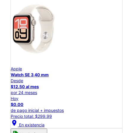
Apple
Watch SE 3 40 mm
Desde
$12.50 al mes
por 24 meses
Hoy
$0.00
de pago inicial + impuestos
Precio total: $299.99
location_on
En existencia