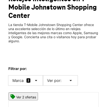
Jue.:
10:00 a.m. a 8:00 p.m.
Mobile
Johnstown Shopping
Vie.:
10:00 a.m. a 8:00 p.m.
location_on
Center
213 N Comrie Ave Johnstown, NY 12095
La tienda T-Mobile Johnstown Shopping Center ofrece
una excelente selección de lo último en relojes
inteligentes de las mejores marcas como Apple, Samsung
y Google. Concierta una cita o visítanos hoy para probar
alguno.
Filtrar por:
arrow_drop_down
arrow_drop_down
Marca
Ver por:
2
Ver 2 ofertas