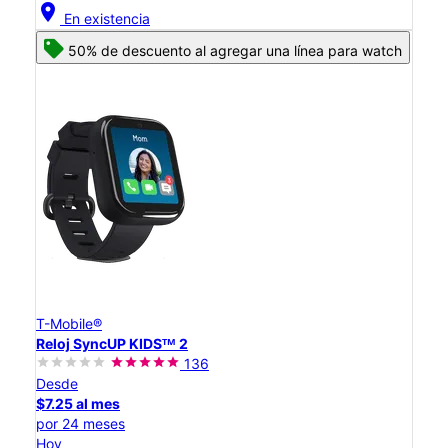
location_on
En existencia
50% de descuento al agregar una línea para watch
T-Mobile®
Reloj SyncUP KIDSᵀᴹ 2
136
Desde
$7.25 al mes
por 24 meses
Hoy