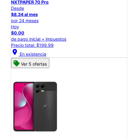
NXTPAPER 70 Pro
Desde
$8.34 al mes
por 24 meses
Hoy
$0.00
de pago inicial + impuestos
Precio total: $199.99
location_on
En existencia
Ver 5 ofertas