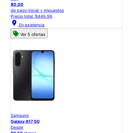
$0.00
de pago inicial + impuestos
Precio total: $449.99
location_on
En existencia
Ver 5 ofertas
Samsung
Galaxy A17 5G
Desde