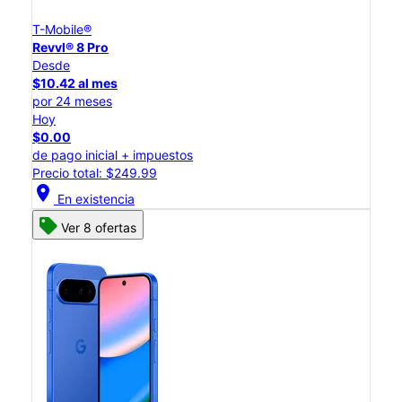
T-Mobile®
Revvl® 8 Pro
Desde
$10.42 al mes
por 24 meses
Hoy
$0.00
de pago inicial + impuestos
Precio total: $249.99
location_on
En existencia
Ver 8 ofertas