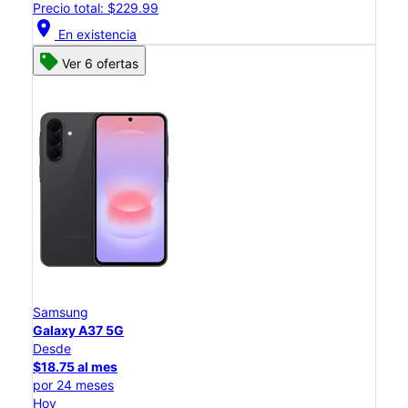
Precio total: $229.99
location_on
En existencia
Ver 6 ofertas
Samsung
Galaxy A37 5G
Desde
$18.75 al mes
por 24 meses
Hoy