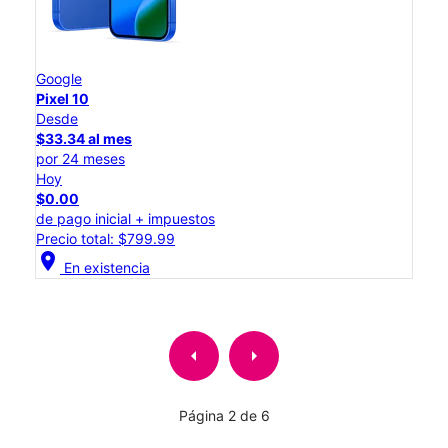
Google
Pixel 10
Desde
$33.34 al mes
por 24 meses
Hoy
$0.00
de pago inicial + impuestos
Precio total: $799.99
location_on
En existencia
arrow_left
arrow_right
Página 2 de 6