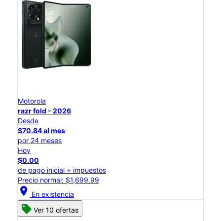
Motorola
razr fold - 2026
Desde
$70.84 al mes
por 24 meses
Hoy
$0.00
de pago inicial + impuestos
Precio normal: $1,699.99
location_on
En existencia
Ver 10 ofertas