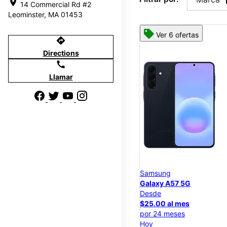
location_on
14 Commercial Rd #2
Leominster, MA 01453
Ver 6 ofertas
directions
Directions
call
Llamar
Samsung
Galaxy A57 5G
Desde
$25.00 al mes
por 24 meses
Hoy