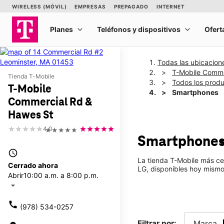
Todas las ubicacion
T-Mobile Comme
Tienda T-Mobile
Todos los prod
T-Mobile
Smartphones
Commercial Rd &
Hawes St
4.0
★★★★★
Smartphone
access_time
La tienda T-Mobile más c
Cerrado ahora
LG, disponibles hoy mismo
Abrir
10:00 a.m. a 8:00 p.m.
arrow_drop_down
call
(978) 534-0257
Filtrar por:
Marca