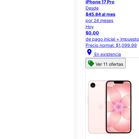
iPhone 17 Pro
Desde
$45.84 al mes
por 24 meses
Hoy
$0.00
de pago inicial + impuest
Precio normal: $1,099.99
location_on
En existencia
Ver 11 ofertas