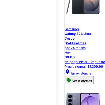
Samsung
Galaxy S26 Ultra
Desde
$54.17 al mes
por 24 meses
Hoy
$0.00
de pago inicial + impuest
Precio normal: $1,299.99
location_on
En existencia
Ver 8 ofertas