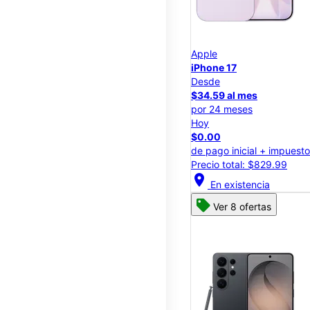
Apple
iPhone 17
Desde
$34.59 al mes
por 24 meses
Hoy
$0.00
de pago inicial + impuest
Precio total: $829.99
location_on
En existencia
Ver 8 ofertas