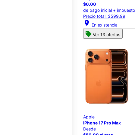
$0.00
de pago inicial + impuest
Precio total: $599.99
location_on
En existencia
Ver 13 ofertas
Apple
iPhone 17 Pro Max
Desde
$50.00 al mes