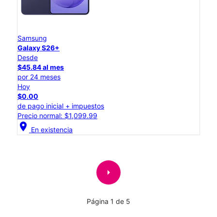
Samsung
Galaxy S26+
Desde
$45.84 al mes
por 24 meses
Hoy
$0.00
de pago inicial + impuestos
Precio normal: $1,099.99
location_on
En existencia
arrow_right
Página 1 de 5