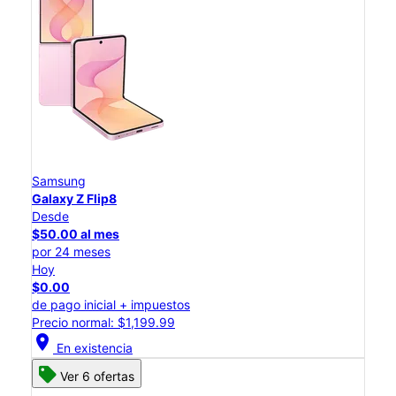
Samsung
Galaxy Z Flip8
Desde
$50.00 al mes
por 24 meses
Hoy
$0.00
de pago inicial + impuestos
Precio normal: $1,199.99
location_on
En existencia
Ver 6 ofertas