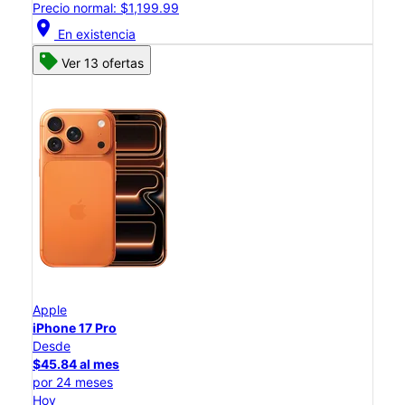
Precio normal: $1,199.99
location_on
En existencia
Ver 13 ofertas
Apple
iPhone 17 Pro
Desde
$45.84 al mes
por 24 meses
Hoy