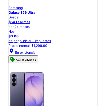
Samsung
Galaxy S26 Ultra
Desde
$54.17 al mes
por 24 meses
Hoy
$0.00
de pago inicial + impuestos
Precio normal: $1,299.99
location_on
En existencia
Ver 8 ofertas