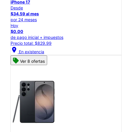
iPhone 17
Desde
$34.59 al mes
por 24 meses
Hoy
$0.00
de pago inicial + impuestos
Precio total: $829.99
location_on
En existencia
Ver 8 ofertas