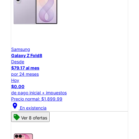
Samsung
Galaxy Z Fold8
Desde
$79.17 al mes
por 24 meses
Hoy
$0.00
de pago inicial + impuestos
Precio normal: $1,899.99
location_on
En existencia
Ver 8 ofertas