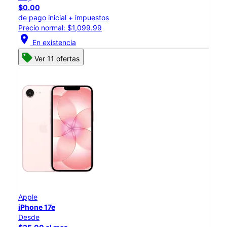
$0.00
de pago inicial + impuestos
Precio normal: $1,099.99
location_on
En existencia
Ver 11 ofertas
Apple
iPhone 17e
Desde