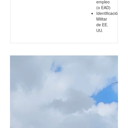
empleo
(o EAD)
Identificación
Militar
de EE.
UU.