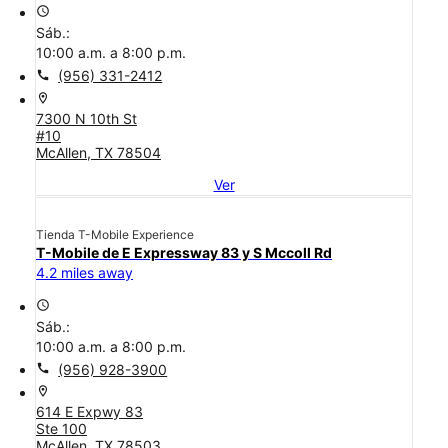
access_time
Sáb.:
10:00 a.m. a 8:00 p.m.
call
(956) 331-2412
location_on
7300 N 10th St
#10
McAllen, TX 78504
Ver
Tienda T-Mobile Experience
T-Mobile de E Expressway 83 y S Mccoll Rd
4.2 miles away
access_time
Sáb.:
10:00 a.m. a 8:00 p.m.
call
(956) 928-3900
location_on
614 E Expwy 83
Ste 100
McAllen, TX 78503