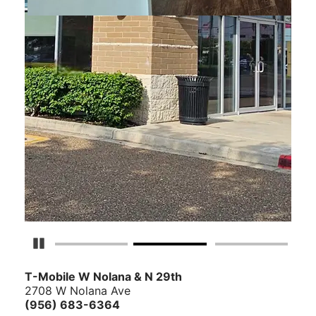
Detener carrusel
T-Mobile
W Nolana & N 29th
2708 W Nolana Ave
(956) 683-6364