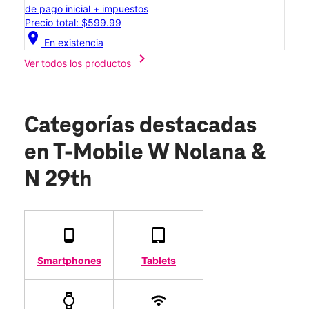
de pago inicial + impuestos
Precio total: $599.99
location_on
En existencia
chevron_right
Ver todos los productos
Categorías destacadas
en T-Mobile W Nolana &
N 29th
Smartphones
Tablets