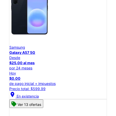
Samsung
Galaxy A57 5G
Desde
$25.00 al mes
por 24 meses
Hoy
$0.00
de pago inicial + impuestos
Precio total: $599.99
location_on
En existencia
Ver 13 ofertas