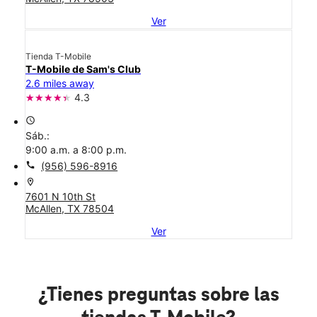
Ver
Tienda T-Mobile
T-Mobile de Sam's Club
2.6 miles away
4.3
access_time
Sáb.:
9:00 a.m. a 8:00 p.m.
call
(956) 596-8916
location_on
7601 N 10th St
McAllen, TX 78504
Ver
¿Tienes preguntas sobre las