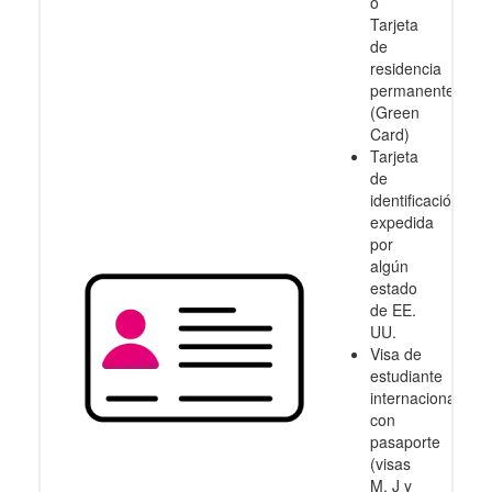
o
Tarjeta
de
residencia
permanente
(Green
Card)
Tarjeta
de
identificación
expedida
por
algún
estado
de EE.
UU.
Visa de
estudiante
internacional
con
pasaporte
(visas
M, J y