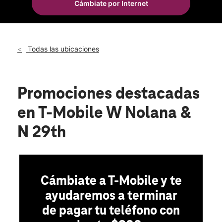
Cámbiate por Internet
Vie.:
10:00 a.m. a 8:00 p.m.
location_on
2708 W Nolana Ave 260 McAllen, TX 78504
Todas las ubicaciones
Promociones destacadas
en T-Mobile W Nolana &
N 29th
Cámbiate a T-Mobile y te
ayudaremos a terminar
de pagar tu teléfono con