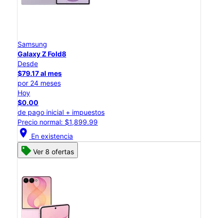
Samsung
Galaxy Z Fold8
Desde
$79.17 al mes
por 24 meses
Hoy
$0.00
de pago inicial + impuestos
Precio normal: $1,899.99
location_on
En existencia
Ver 8 ofertas