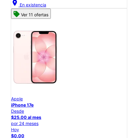
location_on
En existencia
Ver 11 ofertas
Apple
iPhone 17e
Desde
$25.00 al mes
por 24 meses
Hoy
$0.00