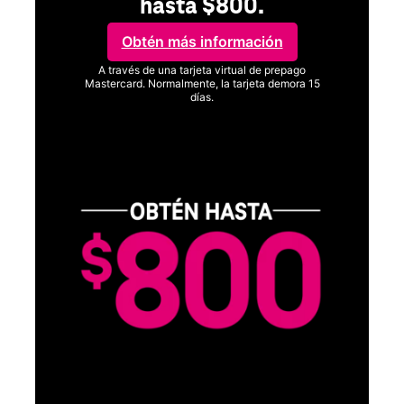
hasta $800.
Obtén más información
A través de una tarjeta virtual de prepago
Mastercard. Normalmente, la tarjeta demora 15
días.
Ver términos completos
SA
D
S
Obt
fun
O