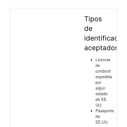
Tipos
de
identificació
aceptados
Licencia
de
conducir
expedida
por
algún
estado
de EE.
UU.
Pasaporte
de
EE.UU.