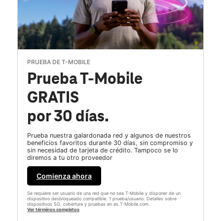
PRUEBA DE T-MOBILE
Prueba T-Mobile
GRATIS
por 30 días.
Prueba nuestra galardonada red y algunos de nuestros
beneficios favoritos durante 30 días, sin compromiso y
sin necesidad de tarjeta de crédito. Tampoco se lo
diremos a tu otro proveedor
Comienza ahora
Se requiere ser usuario de una red que no sea T-Mobile y disponer de un
dispositivo desbloqueado compatible. 1 prueba/usuario. Detalles sobre
dispositivos 5G, cobertura y pruebas en es.T-Mobile.com.
Ver términos completos