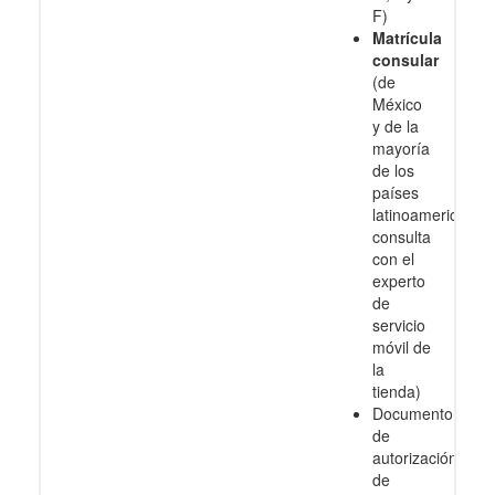
F)
Matrícula
consular
(de
México
y de la
mayoría
de los
países
latinoamericanos
consulta
con el
experto
de
servicio
móvil de
la
tienda)
Documento
de
autorización
de