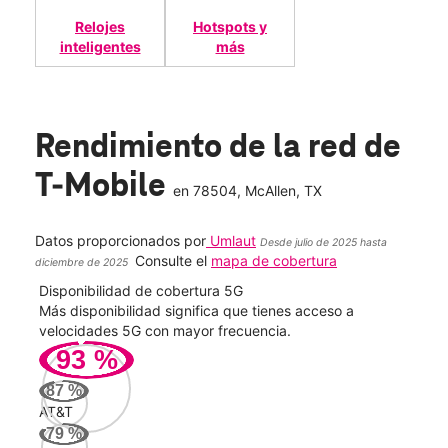
Relojes
Hotspots y
inteligentes
más
Rendimiento de la red de
T-Mobile
en
78504
, McAllen, TX
Datos proporcionados por
Umlaut
Desde julio de 2025 hasta
Consulte el
mapa de cobertura
diciembre de 2025
Disponibilidad de cobertura 5G
Velo
ad
Más disponibilidad significa que tienes acceso a
Mayo
le.
velocidades 5G con mayor frecuencia.
vide
93
%
103
87
%
Mbp
AT&T
79
%