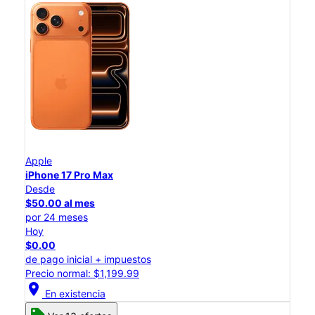
Apple
iPhone 17 Pro Max
Desde
$50.00 al mes
por 24 meses
Hoy
$0.00
de pago inicial + impuestos
Precio normal: $1,199.99
location_on
En existencia