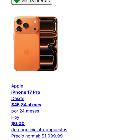
Ver 13 ofertas
Apple
iPhone 17 Pro
Desde
$45.84 al mes
por 24 meses
Hoy
$0.00
de pago inicial + impuestos
Precio normal: $1,099.99