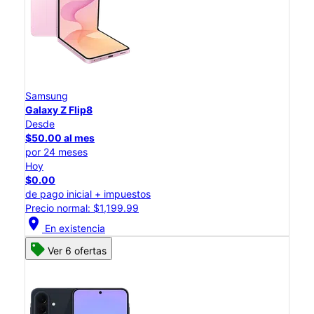
Samsung
Galaxy Z Flip8
Desde
$50.00 al mes
por 24 meses
Hoy
$0.00
de pago inicial + impuestos
Precio normal: $1,199.99
location_on
En existencia
Ver 6 ofertas