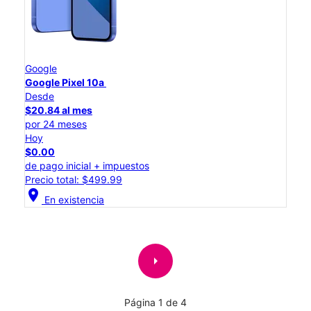
Google
Google Pixel 10a
Desde
$20.84 al mes
por 24 meses
Hoy
$0.00
de pago inicial + impuestos
Precio total: $499.99
location_on
En existencia
arrow_right
Página 1 de 4