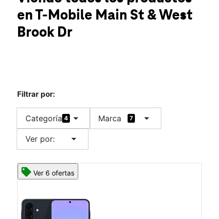
Jue.:
10:00 a.m. a 8:00 p.m.
en T-Mobile
Main St & West
Vie.:
10:00 a.m. a 8:00 p.m.
location_on
Brook Dr
3153 E Main St Mohegan Lake, NY 10547
Filtrar por:
arrow_drop_down
arrow_drop_down
Categoría
Marca
4
7
arrow_drop_down
Ver por:
Ver 6 ofertas