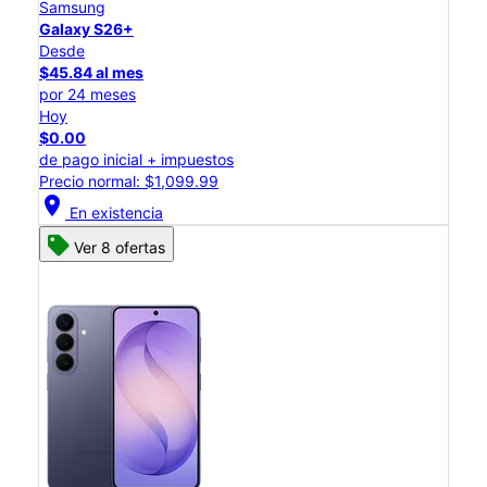
Samsung
Galaxy S26+
Desde
$45.84 al mes
por 24 meses
Hoy
$0.00
de pago inicial + impuestos
Precio normal: $1,099.99
location_on
En existencia
Ver 8 ofertas