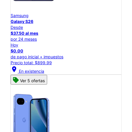
Samsung
Galaxy S26
Desde
$37.50 al mes
por 24 meses
Hoy
$0.00
de pago inicial + impuestos
Precio total: $899.99
location_on
En existencia
Ver 5 ofertas