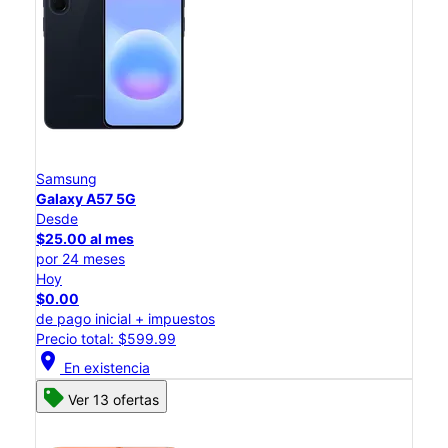
Samsung
Galaxy A57 5G
Desde
$25.00 al mes
por 24 meses
Hoy
$0.00
de pago inicial + impuestos
Precio total: $599.99
location_on
En existencia
Ver 13 ofertas