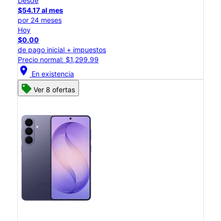
Desde
$54.17 al mes
por 24 meses
Hoy
$0.00
de pago inicial + impuestos
Precio normal: $1,299.99
location_on
En existencia
Ver 8 ofertas