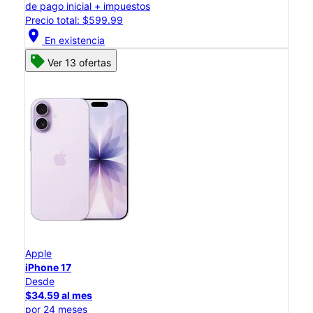
de pago inicial + impuestos
Precio total: $599.99
location_on
En existencia
Ver 13 ofertas
Apple
iPhone 17
Desde
$34.59 al mes
por 24 meses