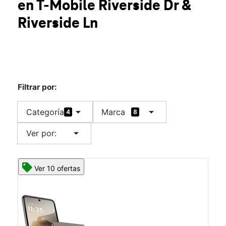
en T-Mobile
Riverside Dr &
Mar.:
10:00 a.m. a 8:00 p.m.
location_on
Riverside Ln
1825 Riverside Dr Ste D Mount Vernon, WA 98273
Filtrar por:
arrow_drop_down
arrow_drop_down
Categoría
Marca
4
8
arrow_drop_down
Ver por:
Ver 10 ofertas