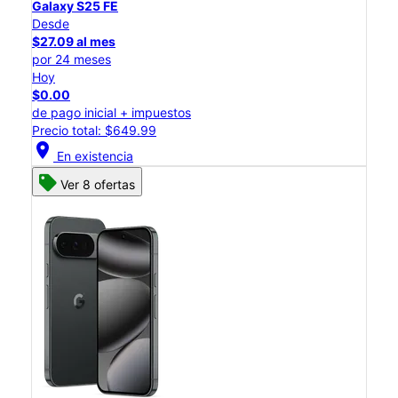
Galaxy S25 FE
Desde
$27.09 al mes
por 24 meses
Hoy
$0.00
de pago inicial + impuestos
Precio total: $649.99
location_on
En existencia
Ver 8 ofertas