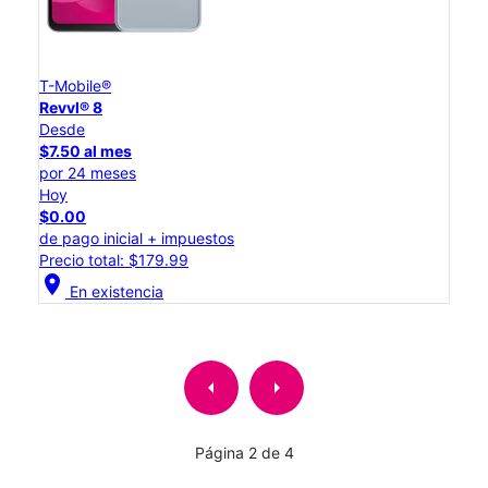
T-Mobile®
Revvl® 8
Desde
$7.50 al mes
por 24 meses
Hoy
$0.00
de pago inicial + impuestos
Precio total: $179.99
location_on
En existencia
arrow_left
arrow_right
Página 2 de 4