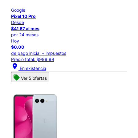
Google
Pixel 10 Pro
Desde
$41.67 al mes
por 24 meses
Hoy
$0.00
de pago inicial + impuestos
Precio total: $999.99
location_on
En existencia
Ver 5 ofertas