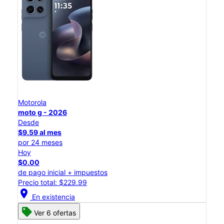
Motorola
moto g - 2026
Desde
$9.59 al mes
por 24 meses
Hoy
$0.00
de pago inicial + impuestos
Precio total: $229.99
location_on
En existencia
Ver 6 ofertas