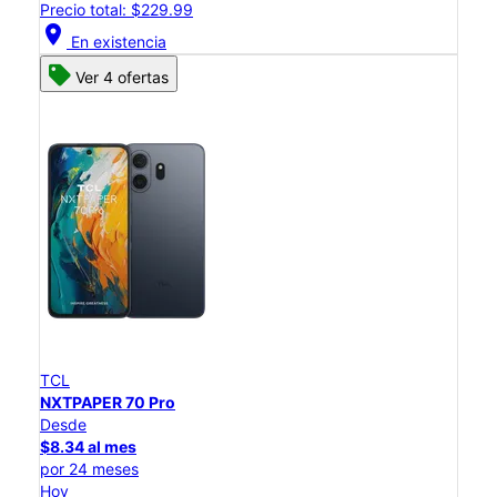
Precio total: $229.99
location_on
En existencia
Ver 4 ofertas
TCL
NXTPAPER 70 Pro
Desde
$8.34 al mes
por 24 meses
Hoy