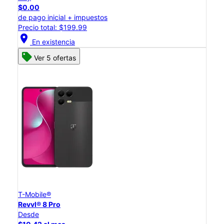
$0.00
de pago inicial + impuestos
Precio total: $199.99
location_on
En existencia
Ver 5 ofertas
T-Mobile®
Revvl® 8 Pro
Desde