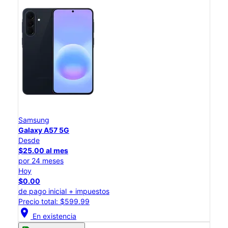
Samsung
Galaxy A57 5G
Desde
$25.00 al mes
por 24 meses
Hoy
$0.00
de pago inicial + impuestos
Precio total: $599.99
location_on
En existencia