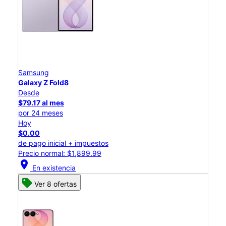
Samsung
Galaxy Z Fold8
Desde
$79.17 al mes
por 24 meses
Hoy
$0.00
de pago inicial + impuestos
Precio normal: $1,899.99
location_on
En existencia
Ver 8 ofertas