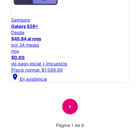
Samsung
Galaxy S26+
Desde
$45.84 al mes
por 24 meses
Hoy
$0.00
de pago inicial + impuestos
Precio normal: $1,099.99
location_on
En existencia
arrow_right
Página 1 de 6