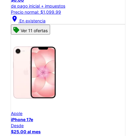
de pago inicial + impuestos
Precio normal: $1,099.99
location_on
En existencia
Ver 11 ofertas
Apple
iPhone 17e
Desde
$25.00 al mes