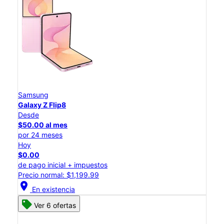
Samsung
Galaxy Z Flip8
Desde
$50.00 al mes
por 24 meses
Hoy
$0.00
de pago inicial + impuestos
Precio normal: $1,199.99
location_on
En existencia
Ver 6 ofertas