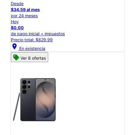
Desde
$34.59 al mes
por 24 meses
Hoy
$0.00
de pago inicial + impuestos
Precio total: $829.99
location_on
En existencia
Ver 8 ofertas