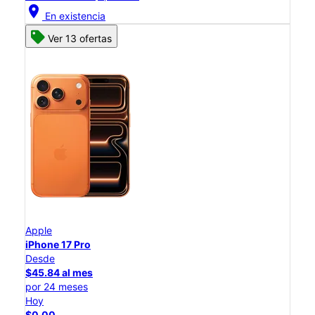
location_on
En existencia
Ver 13 ofertas
Apple
iPhone 17 Pro
Desde
$45.84 al mes
por 24 meses
Hoy
$0.00