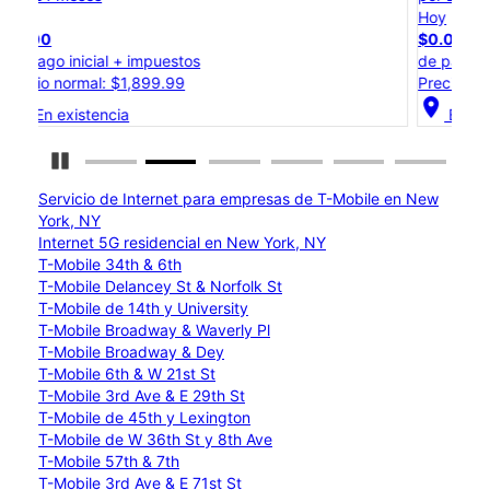
Hoy
H
$0.00
$
de pago inicial + impuestos
d
Precio normal: $1,199.99
P
location_on
locat
En existencia
Detener carrusel
Servicio de Internet para empresas de T-Mobile en New
York, NY
Internet 5G residencial en New York, NY
T-Mobile 34th & 6th
T-Mobile Delancey St & Norfolk St
T-Mobile de 14th y University
T-Mobile Broadway & Waverly Pl
T-Mobile Broadway & Dey
T-Mobile 6th & W 21st St
T-Mobile 3rd Ave & E 29th St
T-Mobile de 45th y Lexington
T-Mobile de W 36th St y 8th Ave
T-Mobile 57th & 7th
T-Mobile 3rd Ave & E 71st St