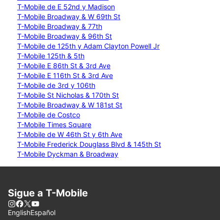
T-Mobile de E 52nd y Madison
T-Mobile Broadway & W 69th St
T-Mobile Broadway & 77th
T-Mobile Broadway & 96th St
T-Mobile de 125th y Adam Clayton Powell Jr
T-Mobile 125th & 5th
T-Mobile E 86th St & 3rd Ave
T-Mobile E 116th St & 3rd Ave
T-Mobile de 3rd y 106th
T-Mobile St Nicholas & 170th St
T-Mobile Broadway & W 181st St
T-Mobile de Costco
T-Mobile Times Square
T-Mobile de W 46th St y 6th Ave
T-Mobile Frederick Douglass Blvd & 145th St
T-Mobile Dyckman & Broadway