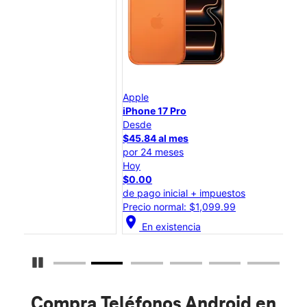
Apple
App
iPhone 17 Pro
iPho
Desde
Des
$45.84 al mes
$25
por 24 meses
por 
Hoy
Hoy
$0.00
$0.
de pago inicial + impuestos
de p
Precio normal: $1,099.99
Prec
location_on
location_on
En existencia
Detener carrusel
Compra Teléfonos Android en