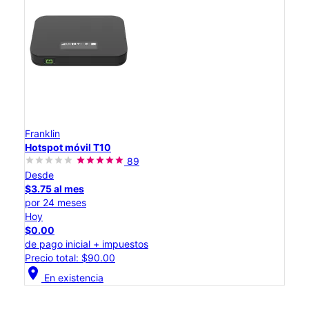
Franklin
Hotspot móvil T10
89
Desde
$3.75 al mes
por 24 meses
Hoy
$0.00
de pago inicial + impuestos
Precio total: $90.00
location_on
En existencia