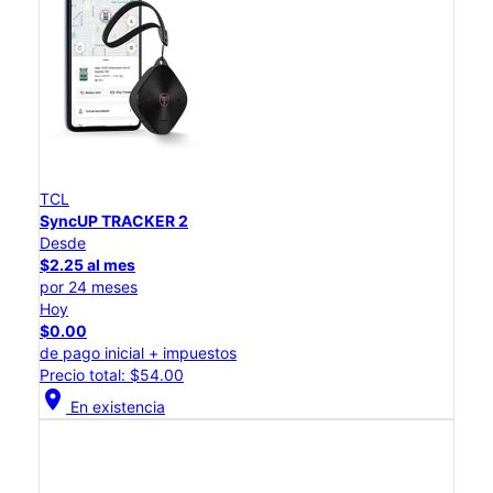
TCL
SyncUP TRACKER 2
Desde
$2.25 al mes
por 24 meses
Hoy
$0.00
de pago inicial + impuestos
Precio total: $54.00
location_on
En existencia