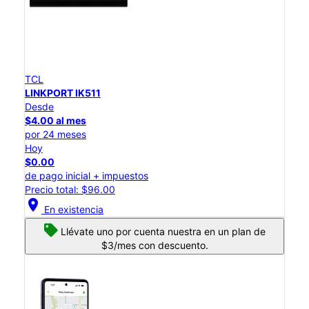
TCL
LINKPORT IK511
Desde
$4.00 al mes
por 24 meses
Hoy
$0.00
de pago inicial + impuestos
Precio total: $96.00
location_on
En existencia
Llévate uno por cuenta nuestra en un plan de
$3/mes con descuento.