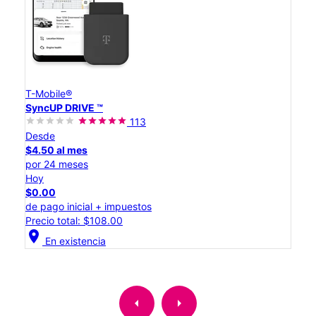
T-Mobile®
SyncUP DRIVE ™
113
Desde
$4.50 al mes
por 24 meses
Hoy
$0.00
de pago inicial + impuestos
Precio total: $108.00
location_on
En existencia
arrow_left
arrow_right