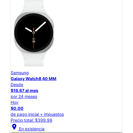
Samsung
Galaxy Watch8 40 MM
Desde
$16.67 al mes
por 24 meses
Hoy
$0.00
de pago inicial + impuestos
Precio total: $399.99
location_on
En existencia