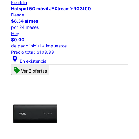
Franklin
Hotspot 5G móvil JEXtream® RG3100
Desde
$8.34 al mes
por 24 meses
Hoy
$0.00
de pago inicial + impuestos
Precio total: $199.99
location_on
En existencia
Ver 2 ofertas