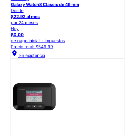
Galaxy Watch8 Classic de 46 mm
Desde
$22.92 al mes
por 24 meses
Hoy
$0.00
de pago inicial + impuestos
Precio total: $549.99
location_on
En existencia