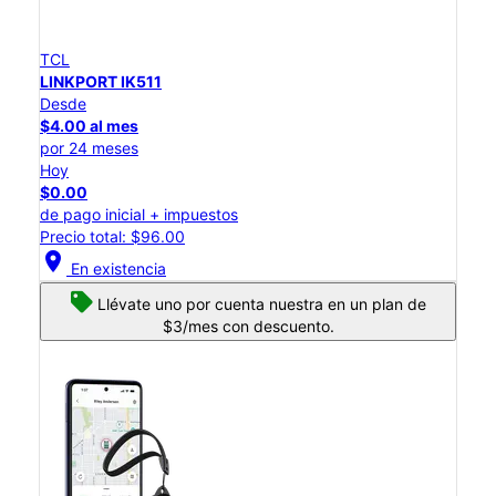
TCL
LINKPORT IK511
Desde
$4.00 al mes
por 24 meses
Hoy
$0.00
de pago inicial + impuestos
Precio total: $96.00
location_on
En existencia
Llévate uno por cuenta nuestra en un plan de
$3/mes con descuento.