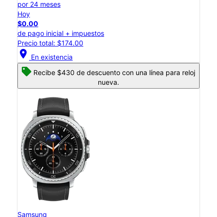
por 24 meses
Hoy
$0.00
de pago inicial + impuestos
Precio total: $174.00
location_on
En existencia
Recibe $430 de descuento con una línea para reloj
nueva.
Samsung