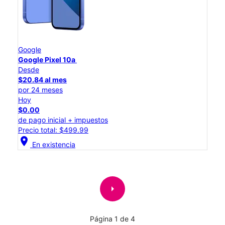
Google
Google Pixel 10a
Desde
$20.84 al mes
por 24 meses
Hoy
$0.00
de pago inicial + impuestos
Precio total: $499.99
location_on
En existencia
arrow_right
Página 1 de 4