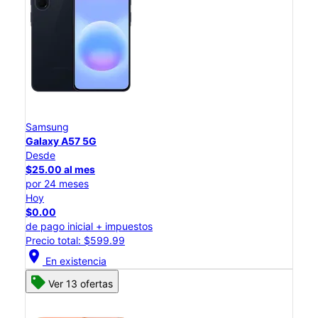
Samsung
Galaxy A57 5G
Desde
$25.00 al mes
por 24 meses
Hoy
$0.00
de pago inicial + impuestos
Precio total: $599.99
location_on
En existencia
Ver 13 ofertas