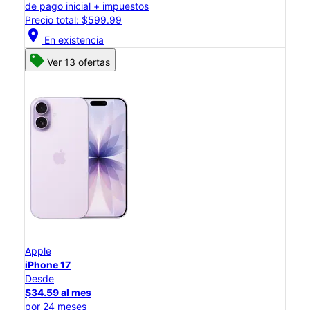
de pago inicial + impuestos
Precio total: $599.99
location_on
En existencia
Ver 13 ofertas
Apple
iPhone 17
Desde
$34.59 al mes
por 24 meses