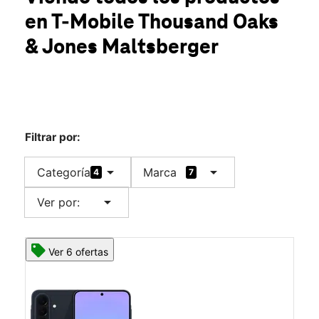
Jue.:
10:00 a.m. a 8:00 p.m.
en T-Mobile
Thousand Oaks
Vie.:
10:00 a.m. a 8:00 p.m.
location_on
& Jones Maltsberger
2939 Thousand Oaks Dr San Antonio, TX 78247
Filtrar por:
arrow_drop_down
arrow_drop_down
Categoría
Marca
4
7
arrow_drop_down
Ver por:
Ver 6 ofertas