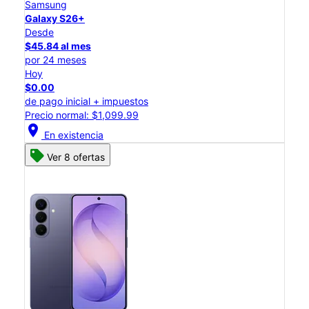
Samsung
Galaxy S26+
Desde
$45.84 al mes
por 24 meses
Hoy
$0.00
de pago inicial + impuestos
Precio normal: $1,099.99
location_on
En existencia
Ver 8 ofertas