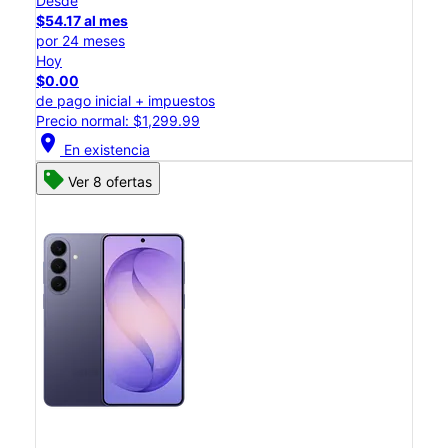
Desde
$54.17 al mes
por 24 meses
Hoy
$0.00
de pago inicial + impuestos
Precio normal: $1,299.99
location_on
En existencia
Ver 8 ofertas