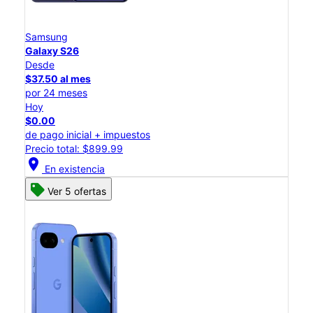
Samsung
Galaxy S26
Desde
$37.50 al mes
por 24 meses
Hoy
$0.00
de pago inicial + impuestos
Precio total: $899.99
location_on
En existencia
Ver 5 ofertas