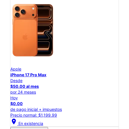
Apple
iPhone 17 Pro Max
Desde
$50.00 al mes
por 24 meses
Hoy
$0.00
de pago inicial + impuestos
Precio normal: $1,199.99
location_on
En existencia