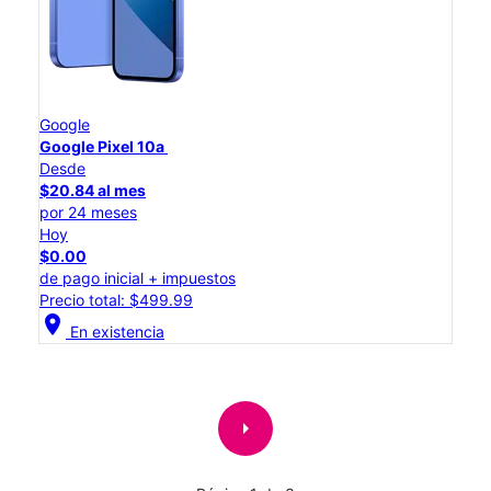
Google
Google Pixel 10a
Desde
$20.84 al mes
por 24 meses
Hoy
$0.00
de pago inicial + impuestos
Precio total: $499.99
location_on
En existencia
arrow_right