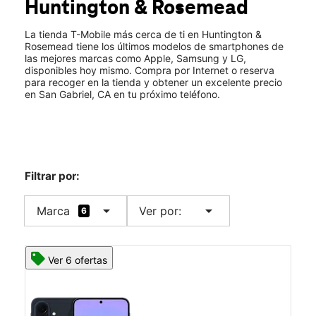
Huntington & Rosemead
Mié.:
10:00 a.m. a 8:00 p.m.
location_on
8986 Huntington Drive San Gabriel, CA 91775
La tienda T-Mobile más cerca de ti en Huntington &
Rosemead tiene los últimos modelos de smartphones de
las mejores marcas como Apple, Samsung y LG,
disponibles hoy mismo. Compra por Internet o reserva
para recoger en la tienda y obtener un excelente precio
en San Gabriel, CA en tu próximo teléfono.
Filtrar por:
arrow_drop_down
arrow_drop_down
Marca
Ver por:
6
Ver 6 ofertas