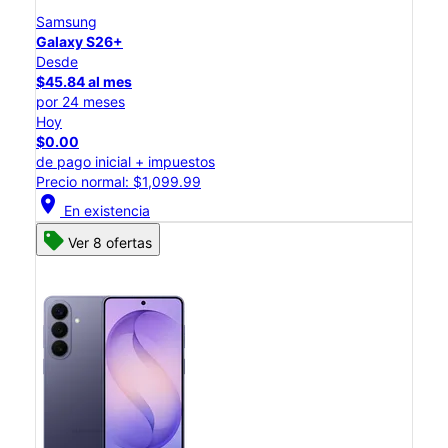
Samsung
Galaxy S26+
Desde
$45.84 al mes
por 24 meses
Hoy
$0.00
de pago inicial + impuestos
Precio normal: $1,099.99
location_on
En existencia
Ver 8 ofertas