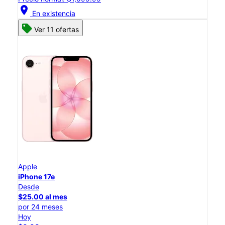
location_on
En existencia
Ver 11 ofertas
Apple
iPhone 17e
Desde
$25.00 al mes
por 24 meses
Hoy