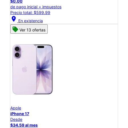
$0.00
de pago inicial + impuestos
Precio total: $599.99
location_on
En existencia
Ver 13 ofertas
Apple
iPhone 17
Desde
$34.59 al mes