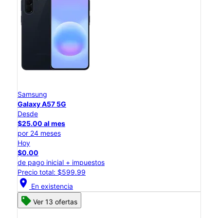
Samsung
Galaxy A57 5G
Desde
$25.00 al mes
por 24 meses
Hoy
$0.00
de pago inicial + impuestos
Precio total: $599.99
location_on
En existencia
Ver 13 ofertas