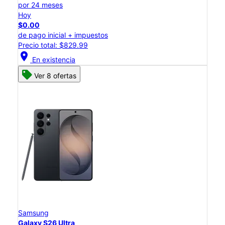
por 24 meses
Hoy
$0.00
de pago inicial + impuestos
Precio total: $829.99
location_on
En existencia
Ver 8 ofertas
Samsung
Galaxy S26 Ultra