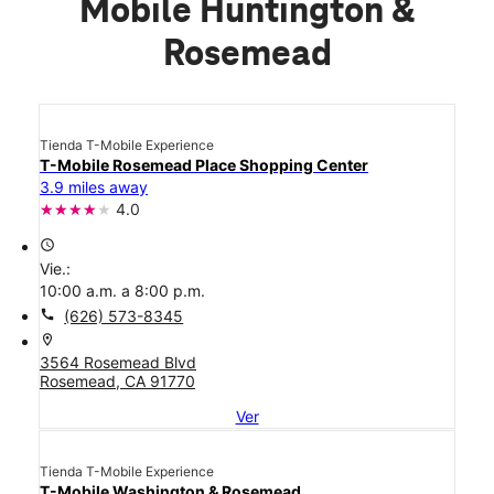
Mobile Huntington &
Rosemead
Tienda T-Mobile Experience
T-Mobile Rosemead Place Shopping Center
3.9 miles away
4.0
access_time
Vie.:
10:00 a.m. a 8:00 p.m.
call
(626) 573-8345
location_on
3564 Rosemead Blvd
Rosemead, CA 91770
Ver
Tienda T-Mobile Experience
T-Mobile Washington & Rosemead