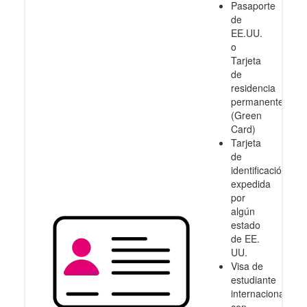
Pasaporte
de
EE.UU.
o
Tarjeta
de
residencia
permanente
(Green
Card)
Tarjeta
de
identificación
expedida
por
algún
estado
de EE.
UU.
Visa de
estudiante
internacional
con