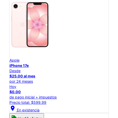
Apple
iPhone 17e
Desde
$25.00 al mes
por 24 meses
Hoy
$0.00
de pago inicial + impuestos
Precio total: $599.99
location_on
En existencia