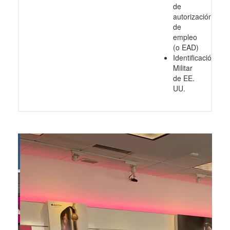
de
autorización
de
empleo
(o EAD)
Identificación
Militar
de EE.
UU.