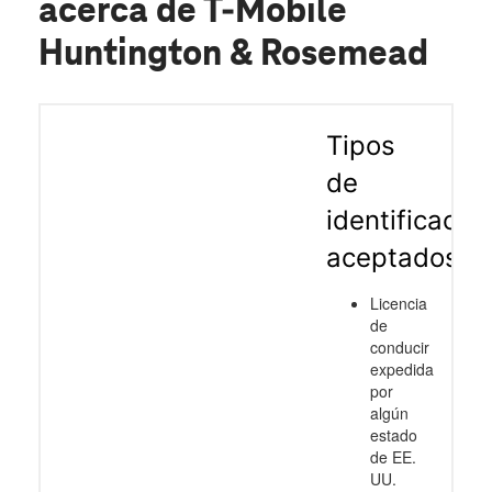
acerca de T-Mobile
Huntington & Rosemead
Tipos
de
identificació
aceptados
Licencia
de
conducir
expedida
por
algún
estado
de EE.
UU.