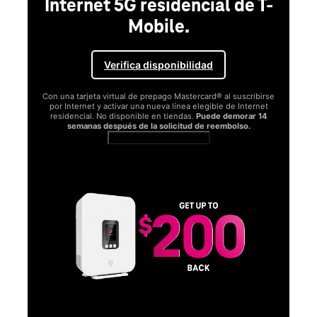
-
se
t
SAMSUNG
Disfruta del Samsung Galaxy
S26 Series.
Obtén Galaxy AI como tu compañero personal y tu teléfono
funcionará mejor y con mayor potencia que nunca antes.
Obtenlo ya