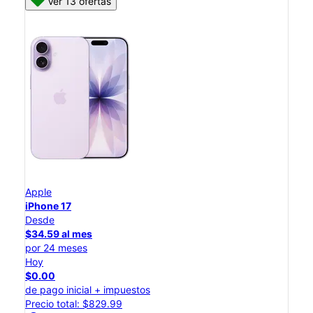
Ver 13 ofertas
Apple
iPhone 17
Desde
$34.59 al mes
por 24 meses
Hoy
$0.00
de pago inicial + impuestos
Precio total: $829.99