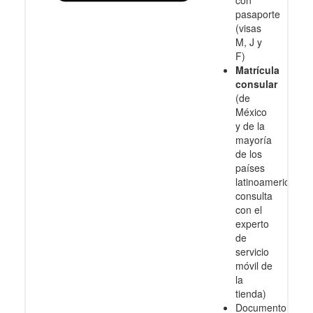
pasaporte
(visas
M, J y
F)
Matrícula
consular
(de
México
y de la
mayoría
de los
países
latinoamericanos
consulta
con el
experto
de
servicio
móvil de
la
tienda)
Documento