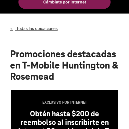
Cámbiate por Internet
Jue.:
10:00 a.m. a 8:00 p.m.
location_on
8986 Huntington Drive San Gabriel, CA 91775
Todas las ubicaciones
Promociones destacadas
en T-Mobile Huntington &
Rosemead