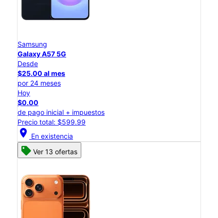
Samsung
Galaxy A57 5G
Desde
$25.00 al mes
por 24 meses
Hoy
$0.00
de pago inicial + impuestos
Precio total: $599.99
location_on
En existencia
Ver 13 ofertas