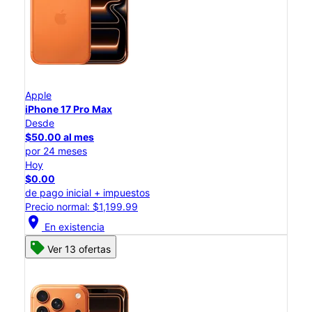
Apple
iPhone 17 Pro Max
Desde
$50.00 al mes
por 24 meses
Hoy
$0.00
de pago inicial + impuestos
Precio normal: $1,199.99
location_on
En existencia
Ver 13 ofertas