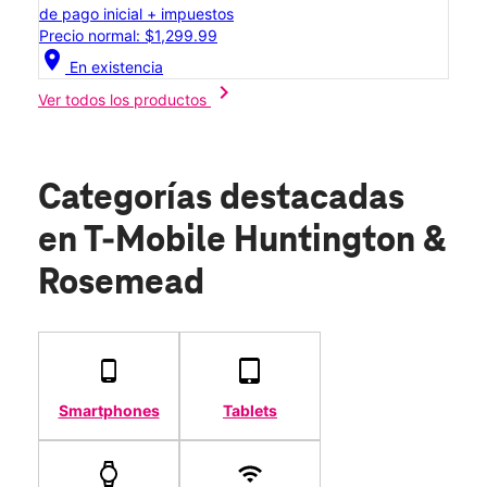
de pago inicial + impuestos
Precio normal: $1,299.99
location_on
En existencia
chevron_right
Ver todos los productos
Categorías destacadas
en T-Mobile Huntington &
Rosemead
Smartphones
Tablets