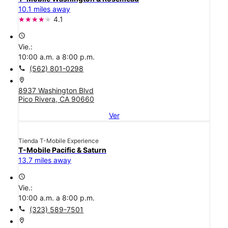
10.1 miles away
4.1
access_time
Vie.:
10:00 a.m. a 8:00 p.m.
call
(562) 801-0298
location_on
8937 Washington Blvd
Pico Rivera, CA 90660
Ver
Tienda T-Mobile Experience
T-Mobile Pacific & Saturn
13.7 miles away
access_time
Vie.:
10:00 a.m. a 8:00 p.m.
call
(323) 589-7501
location_on