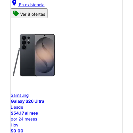
location_on
En existencia
Ver 8 ofertas
Samsung
Galaxy S26 Ultra
Desde
$54.17 al mes
por 24 meses
Hoy
$0.00