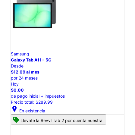
Samsung
Galaxy Tab A11+ 5G
Desde
$12.09 al mes
por 24 meses
Hoy
$0.00
de pago inicial + impuestos
Precio total: $289.99
location_on
En existencia
Llévate la Revvl Tab 2 por cuenta nuestra.