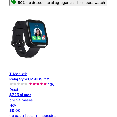
50% de descuento al agregar una línea para watch
T-Mobile®
Reloj SyncUP KIDSᵀᴹ 2
136
Desde
$7.25 al mes
por 24 meses
Hoy
$0.00
de pago inicial + impuestos