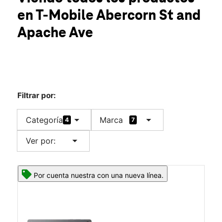
Mié.:
10:00 a.m. a 7:00 p.m.
en T-Mobile
Abercorn St and
Jue.:
10:00 a.m. a 7:00 p.m.
location_on
Apache Ave
13051 Abercorn St Ste B-2 Savannah, GA 31419
Filtrar por:
arrow_drop_down
arrow_drop_down
Categoría
Marca
4
7
arrow_drop_down
Ver por:
Por cuenta nuestra con una nueva línea.