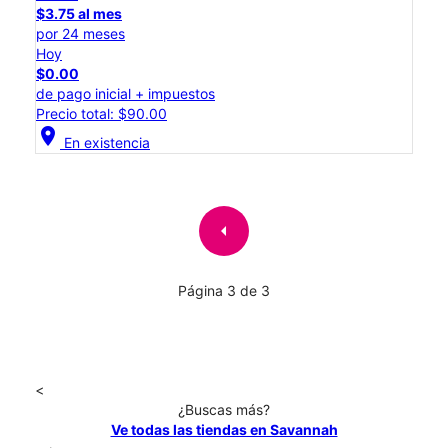
$3.75 al mes
por 24 meses
Hoy
$0.00
de pago inicial + impuestos
Precio total: $90.00
location_on
En existencia
arrow_left
Página 3 de 3
<
¿Buscas más?
Ve todas las tiendas en Savannah