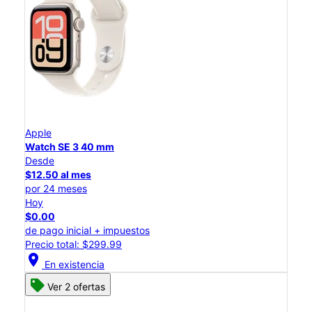
Apple
Watch SE 3 40 mm
Desde
$12.50 al mes
por 24 meses
Hoy
$0.00
de pago inicial + impuestos
Precio total: $299.99
location_on
En existencia
Ver 2 ofertas