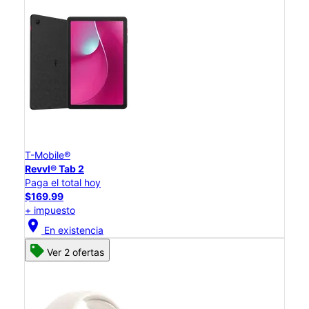
T-Mobile®
Revvl® Tab 2
Paga el total hoy
$169.99
+ impuesto
location_on
En existencia
Ver 2 ofertas