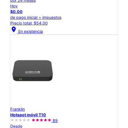
por 24 meses
Hoy
$0.00
de pago inicial + impuestos
Precio total: $54.00
location_on
En existencia
Franklin
Hotspot móvil T10
89
Desde