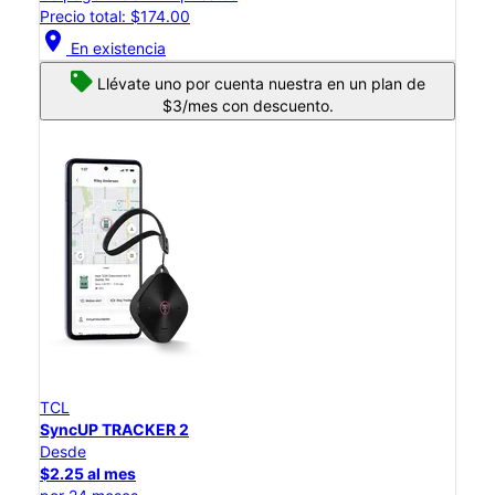
Precio total: $174.00
location_on
En existencia
Llévate uno por cuenta nuestra en un plan de
$3/mes con descuento.
TCL
SyncUP TRACKER 2
Desde
$2.25 al mes