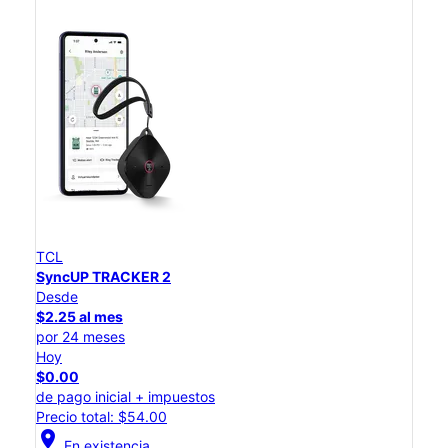
TCL
SyncUP TRACKER 2
Desde
$2.25 al mes
por 24 meses
Hoy
$0.00
de pago inicial + impuestos
Precio total: $54.00
location_on
En existencia