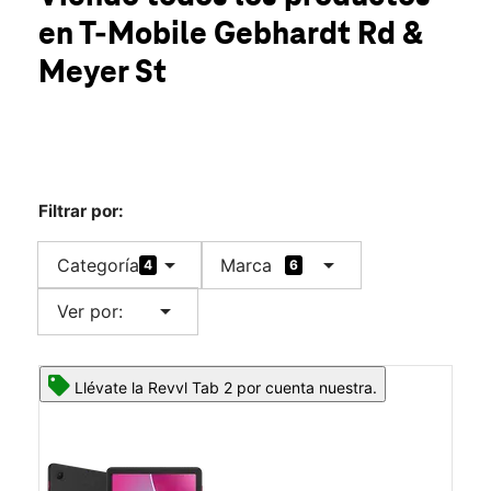
Jue.:
10:00 a.m. a 8:00 p.m.
en T-Mobile
Gebhardt Rd &
Vie.:
10:00 a.m. a 8:00 p.m.
location_on
Meyer St
225 Gebhardt Road Sealy, TX 77474
Filtrar por:
arrow_drop_down
arrow_drop_down
Categoría
Marca
4
6
arrow_drop_down
Ver por:
Llévate la Revvl Tab 2 por cuenta nuestra.