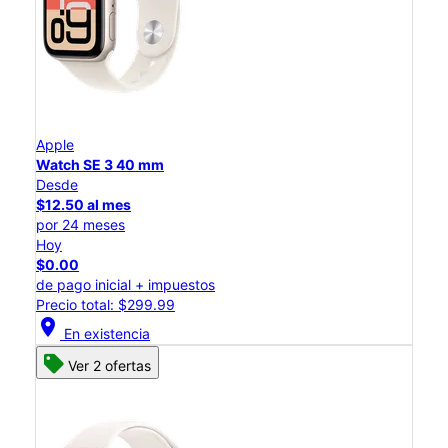
Apple
Watch SE 3 40 mm
Desde
$12.50 al mes
por 24 meses
Hoy
$0.00
de pago inicial + impuestos
Precio total: $299.99
location_on
En existencia
Ver 2 ofertas