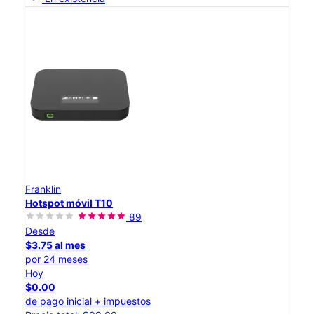
Franklin
Hotspot móvil T10
89
Desde
$3.75 al mes
por 24 meses
Hoy
$0.00
de pago inicial + impuestos