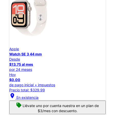
Apple
Watch SE 3 44 mm
Desde
$13.75 al mes
por 24 meses
Hoy
$0.00
de pago inicial + impuestos
Precio total: $329.99
location_on
En existencia
Llévate uno por cuenta nuestra en un plan de
$3/mes con descuento.