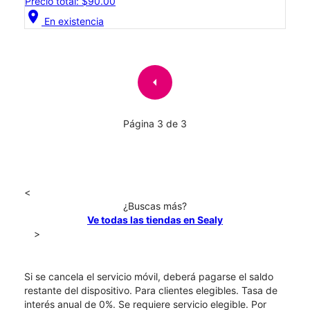
Precio total: $90.00
location_on
En existencia
arrow_left
Página 3 de 3
<
¿Buscas más?
Ve todas las tiendas en Sealy
>
Si se cancela el servicio móvil, deberá pagarse el saldo
restante del dispositivo. Para clientes elegibles. Tasa de
interés anual de 0%. Se requiere servicio elegible. Por