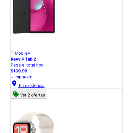
T-Mobile®
Revvl® Tab 2
Paga el total hoy
$169.99
+ impuesto
location_on
En existencia
Ver 2 ofertas