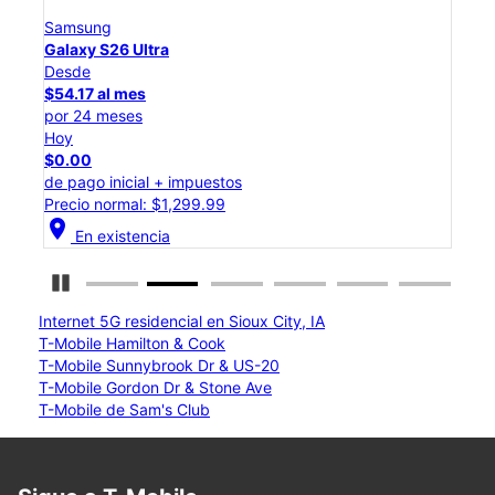
Samsung
Sam
Galaxy S26 Ultra
Gal
Desde
Des
$54.17 al mes
$45.
por 24 meses
por 
Hoy
Hoy
$0.00
$0.
de pago inicial + impuestos
de p
Precio normal: $1,299.99
Prec
location_on
location_on
En existencia
Detener carrusel
Internet 5G residencial en Sioux City, IA
T-Mobile Hamilton & Cook
T-Mobile Sunnybrook Dr & US-20
T-Mobile Gordon Dr & Stone Ave
T-Mobile de Sam's Club