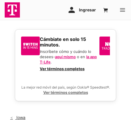
​​​​​​​Cámbiate en solo 15
Sin i
minutos.
reque
mejor
Inscríbete cómo y cuándo lo
desees-
aquí mismo
o en
la app
Usa tu 
T-Life
.
gran o
activar
Ver términos completos
ofertas
La mejor red móvil del país, según Ookla® Speedtest®.
Ver términos completos
Iowa