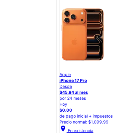
Apple
App
iPhone 17 Pro
iPh
Desde
Des
$45.84 al mes
$25
por 24 meses
por
Hoy
Hoy
$0.00
$0.
de pago inicial + impuestos
de p
Precio normal: $1,099.99
Prec
location_on
location_on
En existencia