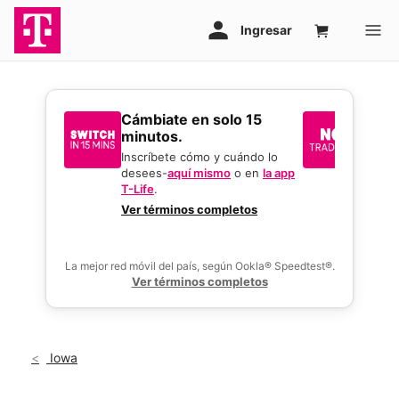
​​​​​​​Cámbiate en solo 15
Sin i
minutos.
reque
mejor
Inscríbete cómo y cuándo lo
desees-
aquí mismo
o en
la app
Usa tu 
T-Life
.
gran o
activar
Ver términos completos
ofertas
La mejor red móvil del país, según Ookla® Speedtest®.
Ver términos completos
Iowa