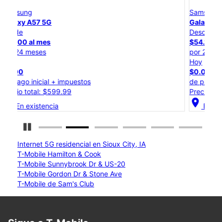
Samsung
Galaxy S26 Ultra
Desde
$54.17 al mes
por 24 meses
Hoy
$0.00
de pago inicial + impuestos
Precio normal: $1,299.99
location_on
En existencia
Detener carrusel
Internet 5G residencial en Sioux City, IA
T-Mobile Hamilton & Cook
T-Mobile Sunnybrook Dr & US-20
T-Mobile Gordon Dr & Stone Ave
T-Mobile de Sam's Club