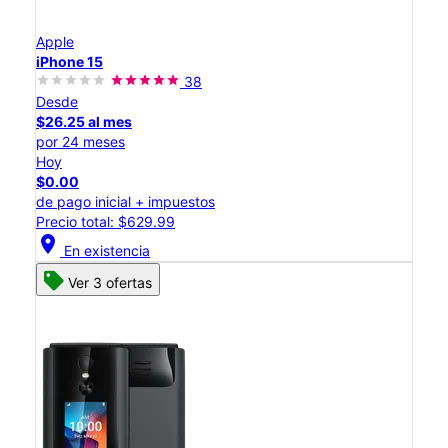
Apple
iPhone 15
38
Desde
$26.25 al mes
por 24 meses
Hoy
$0.00
de pago inicial + impuestos
Precio total: $629.99
location_on
En existencia
Ver 3 ofertas