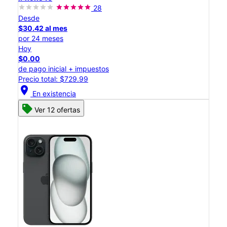
28
Desde
$30.42 al mes
por 24 meses
Hoy
$0.00
de pago inicial + impuestos
Precio total: $729.99
location_on
En existencia
Ver 12 ofertas