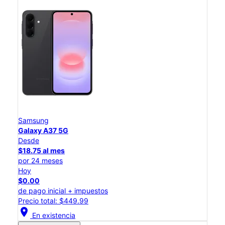
Samsung
Galaxy A37 5G
Desde
$18.75 al mes
por 24 meses
Hoy
$0.00
de pago inicial + impuestos
Precio total: $449.99
location_on
En existencia