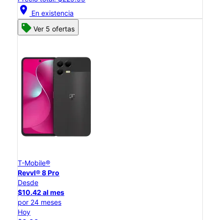
location_on
En existencia
Ver 5 ofertas
T-Mobile®
Revvl® 8 Pro
Desde
$10.42 al mes
por 24 meses
Hoy