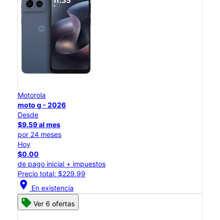
Motorola
moto g - 2026
Desde
$9.59 al mes
por 24 meses
Hoy
$0.00
de pago inicial + impuestos
Precio total: $229.99
location_on
En existencia
Ver 6 ofertas