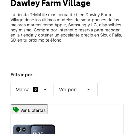
Dawley Farm Village
Jue.:
10:00 a.m. a 8:00 p.m.
location_on
617 South Highline Place Sioux Falls, SD 57110
La tienda T-Mobile más cerca de ti en Dawley Farm
Village tiene los últimos modelos de smartphones de las
mejores marcas como Apple, Samsung y LG, disponibles
hoy mismo. Compra por Internet o reserva para recoger
en la tienda y obtener un excelente precio en Sioux Falls,
SD en tu próximo teléfono.
Filtrar por:
arrow_drop_down
arrow_drop_down
Marca
Ver por:
6
Ver 6 ofertas