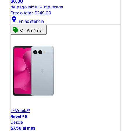
$0.00
de pago inicial + impuestos
Precio total: $249.99
location_on
En existencia
Ver 5 ofertas
T-Mobile®
Revvl® 8
Desde
$7.50 al mes