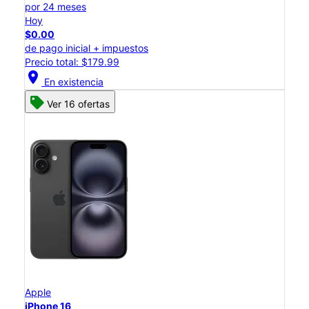
por 24 meses
Hoy
$0.00
de pago inicial + impuestos
Precio total: $179.99
location_on
En existencia
Ver 16 ofertas
Apple
iPhone 16