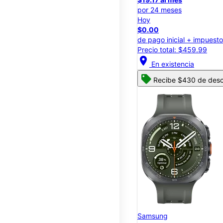
por 24 meses
Hoy
$0.00
de pago inicial + impuest
Precio total: $459.99
location_on
En existencia
Recibe $430 de descu
Samsung