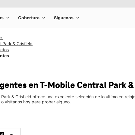
es
 Park & Crisfield
uctos
entes
ligentes
en T-Mobile
Central Park & 
 Park & Crisfield ofrece una excelente selección de lo último en rel
 o visítanos hoy para probar alguno.
arrow_drop_down
4