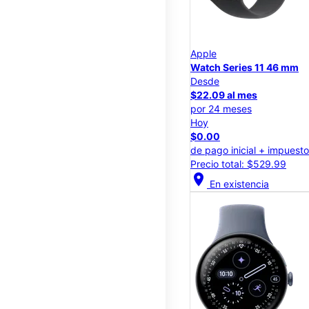
Apple
Watch Series 11 46 mm
Desde
$22.09 al mes
por 24 meses
Hoy
$0.00
de pago inicial + impuest
Precio total: $529.99
location_on
En existencia