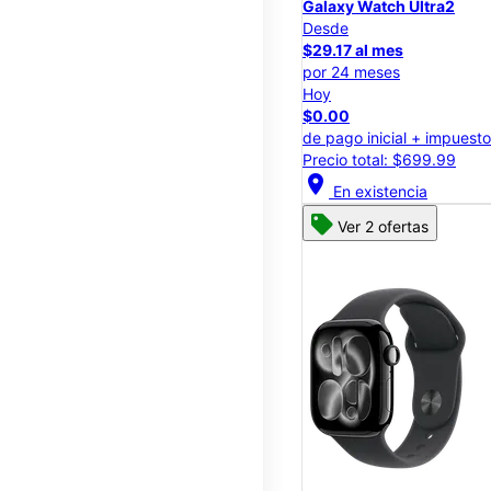
Galaxy Watch Ultra2
Desde
$29.17 al mes
por 24 meses
Hoy
$0.00
de pago inicial + impuest
Precio total: $699.99
location_on
En existencia
Ver 2 ofertas