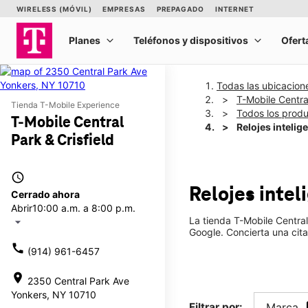
Todas las ubicacion
T-Mobile Central
Tienda T-Mobile Experience
Todos los prod
T-Mobile Central
Relojes intelig
Park & Crisfield
access_time
Relojes inte
Cerrado ahora
Abrir
10:00 a.m. a 8:00 p.m.
La tienda T-Mobile Central
arrow_drop_down
Google. Concierta una cita
call
(914) 961-6457
location_on
2350 Central Park Ave
Yonkers, NY 10710
Filtrar por:
Marca