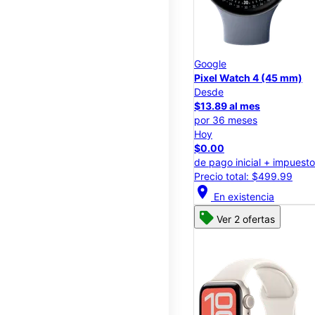
Google
Pixel Watch 4 (45 mm)
Desde
$13.89 al mes
por 36 meses
Hoy
$0.00
de pago inicial + impuest
Precio total: $499.99
location_on
En existencia
Ver 2 ofertas