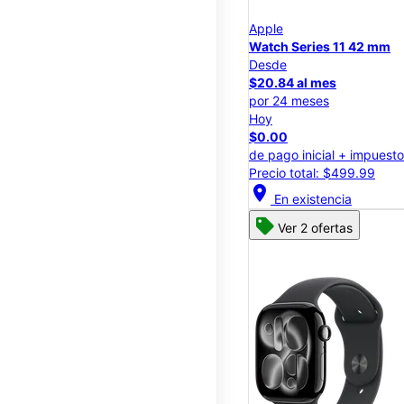
Apple
Watch Series 11 42 mm
Desde
$20.84 al mes
por 24 meses
Hoy
$0.00
de pago inicial + impuest
Precio total: $499.99
location_on
En existencia
Ver 2 ofertas