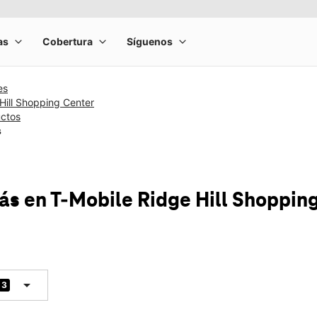
es
Hill Shopping Center
uctos
s
más
en T-Mobile
Ridge Hill Shoppin
arrow_drop_down
3