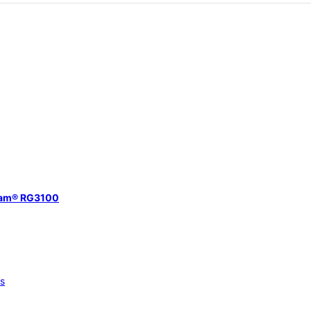
eam® RG3100
os