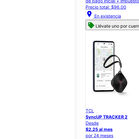
de pago inicial + impuest
Precio total: $96.00
location_on
En existencia
Llévate uno por cuen
TCL
SyncUP TRACKER 2
Desde
$2.25 al mes
por 24 meses