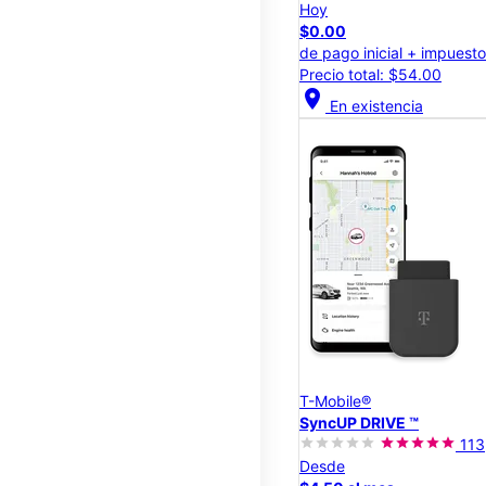
Hoy
$0.00
de pago inicial + impuest
Precio total: $54.00
location_on
En existencia
T-Mobile®
SyncUP DRIVE ™
113
Desde