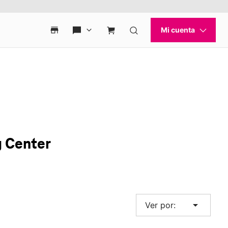
g Center
arrow_drop_down
Ver por: