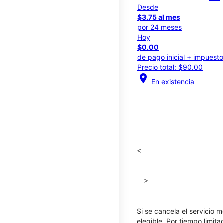
Desde
$3.75 al mes
por 24 meses
Hoy
$0.00
de pago inicial + impuest
Precio total: $90.00
location_on
En existencia
<
>
Si se cancela el servicio m
elegible. Por tiempo limit