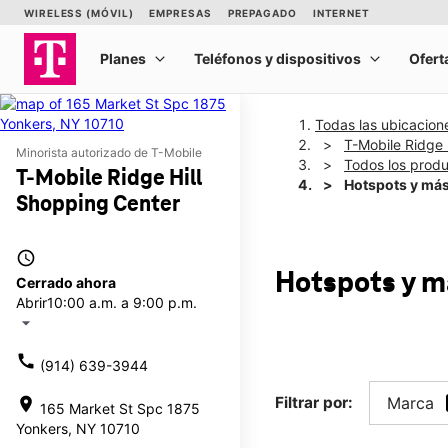
Todas las ubicacion
T-Mobile Ridge 
Minorista autorizado de T-Mobile
Todos los prod
T-Mobile Ridge Hill
Hotspots y má
Shopping Center
access_time
Hotspots y 
Cerrado ahora
Abrir
10:00 a.m. a 9:00 p.m.
arrow_drop_down
call
(914) 639-3944
Filtrar por:
Marca
location_on
165 Market St Spc 1875
Yonkers, NY 10710