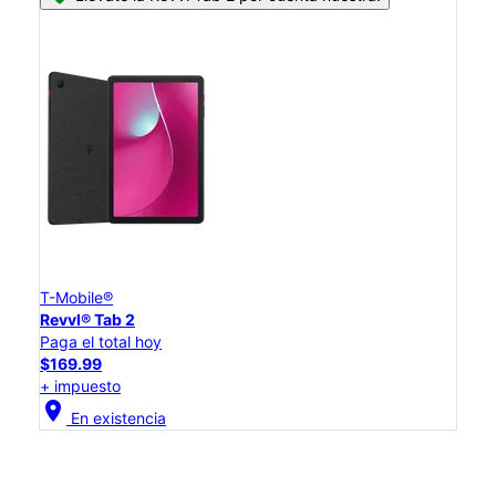
T-Mobile®
Revvl® Tab 2
Paga el total hoy
$169.99
+ impuesto
location_on
En existencia