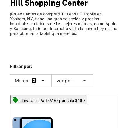
Hill Shopping Center
Dom.:
11:00 a.m. a 7:00 p.m.
location_on
165 Market St Spc 1875 Yonkers, NY 10710
¡Prueba antes de comprar! Tu tienda T-Mobile en
Yonkers, NY, tiene una gran selección y precios
imbatibles en tablets de las mejores marcas, como Apple
y Samsung. Pide por Internet o visita la tienda hoy mismo
para obtener la tablet que mereces.
Filtrar por:
arrow_drop_down
arrow_drop_down
Marca
Ver por:
3
Llévate el iPad (A16) por solo $199