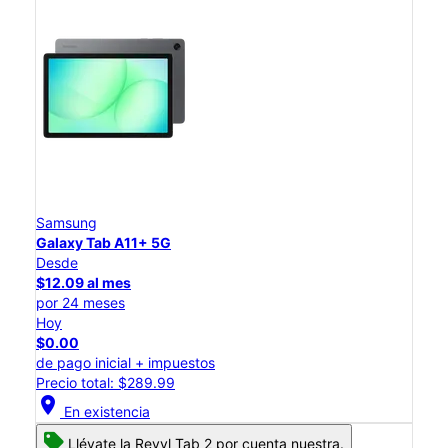
Samsung
Galaxy Tab A11+ 5G
Desde
$12.09 al mes
por 24 meses
Hoy
$0.00
de pago inicial + impuestos
Precio total: $289.99
location_on
En existencia
Llévate la Revvl Tab 2 por cuenta nuestra.