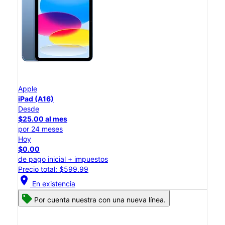
Apple
iPad (A16)
Desde
$25.00 al mes
por 24 meses
Hoy
$0.00
de pago inicial + impuestos
Precio total: $599.99
location_on
En existencia
Por cuenta nuestra con una nueva línea.