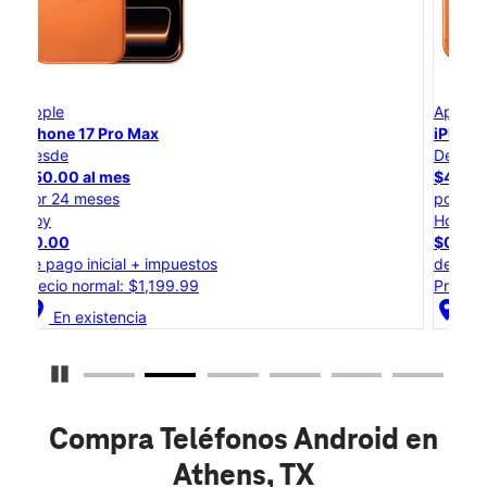
Apple
iPhone 17 Pro
Desde
$45.84 al mes
por 24 meses
Hoy
$0.00
de pago inicial + impuestos
Precio normal: $1,099.99
location_on
En existencia
Detener carrusel
Compra Teléfonos Android en
Athens, TX