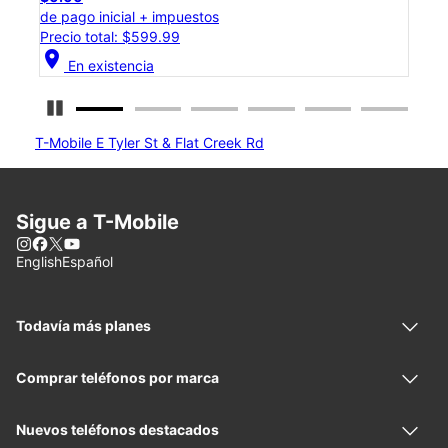
de pago inicial + impuestos
Precio normal: $1,299.99
location_on
En existencia
Detener carrusel
T-Mobile E Tyler St & Flat Creek Rd