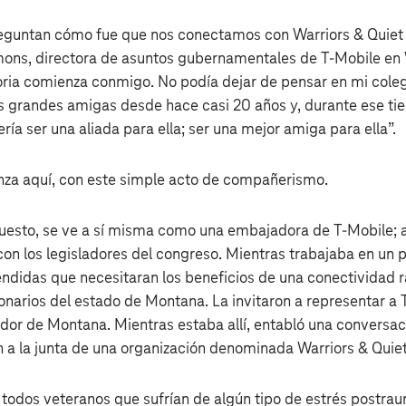
eguntan cómo fue que nos conectamos con Warriors & Quiet 
ons, directora de asuntos gubernamentales de T‑Mobile en 
ria comienza conmigo. No podía dejar de pensar en mi cole
s grandes amigas desde hace casi 20 años y, durante ese t
ía ser una aliada para ella; ser una mejor amiga para ella”.
nza aquí, con este simple acto de compañerismo.
puesto, se ve a sí misma como una embajadora de T‑Mobile;
 con los legisladores del congreso. Mientras trabajaba en un
endidas que necesitaran los beneficios de una conectividad r
onarios del estado de Montana. La invitaron a representar a
dor de Montana. Mientras estaba allí, entabló una conversa
n a la junta de una organización denominada Warriors & Quie
todos veteranos que sufrían de algún tipo de estrés postraum