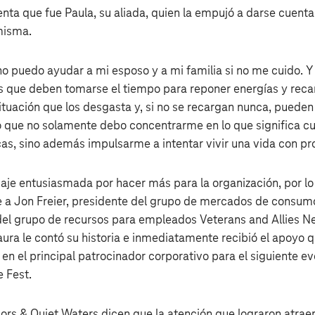
nta que fue Paula, su aliada, quien la empujó a darse cuenta
misma.
no puedo ayudar a mi esposo y a mi familia si no me cuido. 
s que deben tomarse el tiempo para reponer energías y reca
ituación que los desgasta y, si no se recargan nunca, pueden
 que no solamente debo concentrarme en lo que significa cu
s, sino además impulsarme a intentar vivir una vida con pro
aje entusiasmada por hacer más para la organización, por lo 
 a Jon Freier, presidente del grupo de mercados de consum
del grupo de recursos para empleados Veterans and Allies N
aura le contó su historia e inmediatamente recibió el apoyo 
 en el principal patrocinador corporativo para el siguiente 
e Fest.
rs & Quiet Waters dicen que la atención que lograron atrae