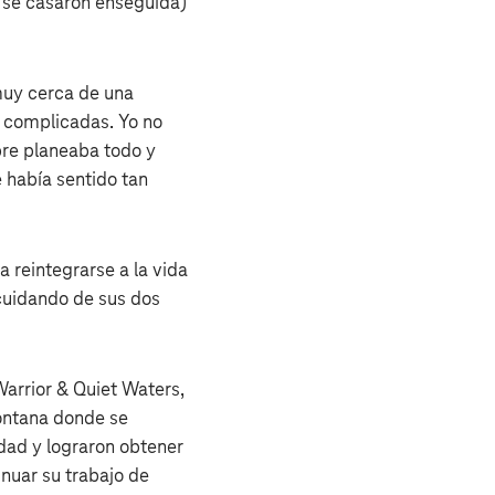
 se casaron enseguida)
muy cerca de una
n complicadas. Yo no
mpre planeaba todo y
 había sentido tan
a reintegrarse a la vida
 cuidando de sus dos
arrior & Quiet Waters,
ontana donde se
dad y lograron obtener
inuar su trabajo de