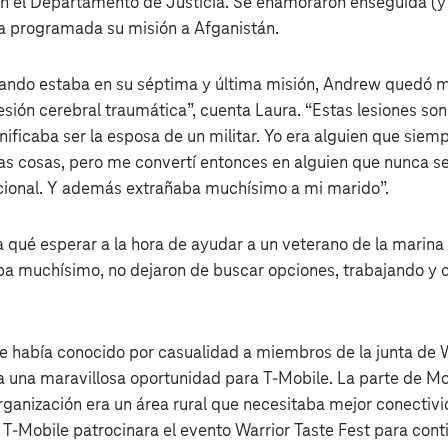
n el Departamento de Justicia. Se enamoraron enseguida (y
a programada su misión a Afganistán.
ndo estaba en su séptima y última misión, Andrew quedó 
lesión cerebral traumática”, cuenta Laura. “Estas lesiones so
gnificaba ser la esposa de un militar. Yo era alguien que sie
las cosas, pero me convertí entonces en alguien que nunca se
cional. Y además extrañaba muchísimo a mi marido”.
 qué esperar a la hora de ayudar a un veterano de la marina 
taba muchísimo, no dejaron de buscar opciones, trabajando y
 había conocido por casualidad a miembros de la junta de W
a una maravillosa oportunidad para T‑Mobile. La parte de M
rganización era un área rural que necesitaba mejor conectivi
T‑Mobile patrocinara el evento Warrior Taste Fest para cont