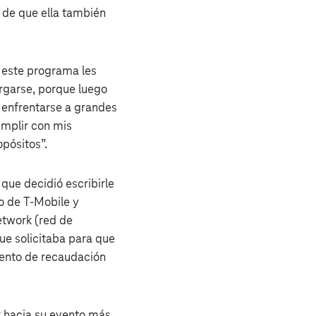
 de que ella también
Y este programa les
rgarse, porque luego
 enfrentarse a grandes
mplir con mis
pósitos”.
que decidió escribirle
o de T‑Mobile y
etwork (red de
que solicitaba para que
evento de recaudación
r hacia su evento más