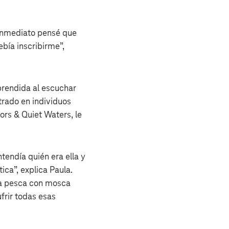
 inmediato pensé que
bía inscribirme”,
prendida al escuchar
rado en individuos
ors & Quiet Waters, le
endía quién era ella y
ca”, explica Paula.
la pesca con mosca
frir todas esas