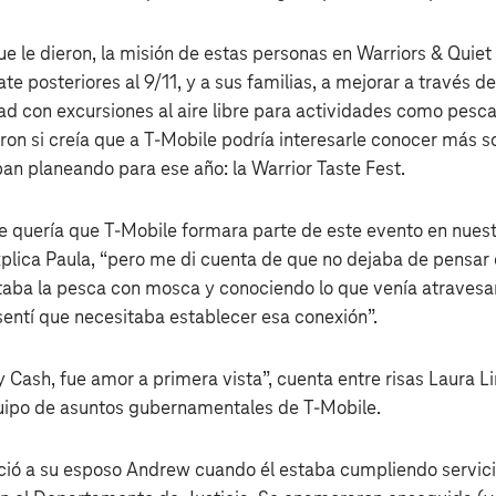
e le dieron, la misión de estas personas en Warriors & Quie
e posteriores al 9/11, y a sus familias, a mejorar a través 
d con excursiones al aire libre para actividades como pesc
ron si creía que a T‑Mobile podría interesarle conocer más s
n planeando para ese año: la Warrior Taste Fest.
e quería que T‑Mobile formara parte de este evento en nue
lica Paula, “pero me di cuenta de que no dejaba de pensar
taba la pesca con mosca y conociendo lo que venía atraves
ntí que necesitaba establecer esa conexión”.
 Cash, fue amor a primera vista”, cuenta entre risas Laura 
quipo de asuntos gubernamentales de T‑Mobile.
ió a su esposo Andrew cuando él estaba cumpliendo servicio