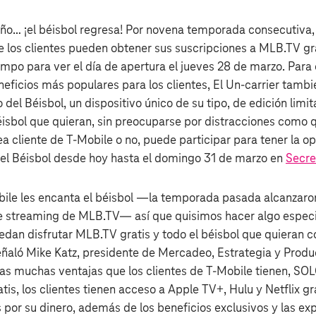
año… ¡el béisbol regresa! Por novena temporada consecutiv
los clientes pueden obtener sus suscripciones a MLB.TV gra
empo para ver el día de apertura el jueves 28 de marzo. Para 
neficios más populares para los clientes, El Un-carrier tamb
del Béisbol, un dispositivo único de su tipo, de edición limi
béisbol que quieran, sin preocuparse por distracciones como 
sea cliente de T‑Mobile o no, puede participar para tener la 
el Béisbol desde hoy hasta el domingo 31 de marzo en
Secre
obile les encanta el béisbol —la temporada pasada alcanzaro
e streaming de MLB.TV— así que quisimos hacer algo especi
dan disfrutar MLB.TV gratis y todo el béisbol que quieran co
señaló Mike Katz, presidente de Mercadeo, Estrategia y Produ
las muchas ventajas que los clientes de T‑Mobile tienen, SOLO
s, los clientes tienen acceso a Apple TV+, Hulu y Netflix gr
 por su dinero, además de los beneficios exclusivos y las ex