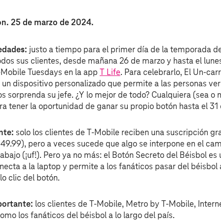
n. 25 de marzo de 2024.
vedades:
justo a tiempo para el primer día de la temporada d
odos sus clientes, desde mañana 26 de marzo y hasta el lunes
T‑Mobile Tuesdays en la app
T Life
. Para celebrarlo, El Un-car
 un dispositivo personalizado que permite a las personas ver 
los sorprenda su jefe. ¿Y lo mejor de todo? Cualquiera (sea o 
ra tener la oportunidad de ganar su propio botón hasta el 31
nte:
solo los clientes de T‑Mobile reciben una suscripción gr
149.99), pero a veces sucede que algo se interpone en el cam
rabajo (¡uf!). Pero ya no más: el Botón Secreto del Béisbol es
ecta a la laptop y permite a los fanáticos pasar del béisbol 
lo clic del botón.
portante:
los clientes de T‑Mobile, Metro by T‑Mobile, Intern
omo los fanáticos del béisbol a lo largo del país.