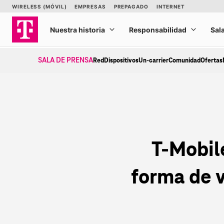
Ir
al
contenido
SALA DE PRENSA
Red
Dispositivos
Un-carrier
Comunidad
Ofertas
T‑Mobile
forma de v