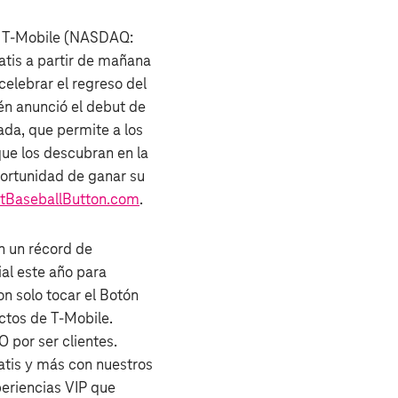
a, T‑Mobile (NASDAQ:
tis a partir de mañana
celebrar el regreso del
ién anunció el debut de
tada, que permite a los
que los descubran en la
oportunidad de ganar su
tBaseballButton.com
.
n un récord de
al este año para
n solo tocar el Botón
ctos de T‑Mobile.
 por ser clientes.
atis y más con nuestros
periencias VIP que