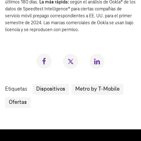
últimos 180 días.
La más rápida:
según el análisis de Ookla® de los
datos de Speedtest Intelligence® para ciertas compañías de
servicio móvil prepago correspondientes a EE. UU. para el primer
semestre de 2024. Las marcas comerciales de Ookla se usan bajo
licencia y se reproducen con permiso.
Compartir
Compartir
Compartr
en
en
en
Facebook
Twitter
LinkedIn
Etiquetas
Dispositivos
Metro by T-Mobile
Ofertas