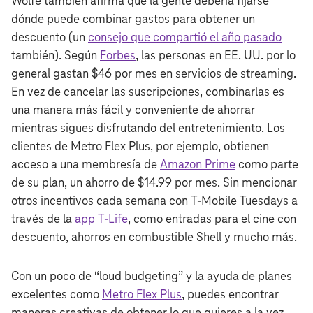
Wolfe también afirma que la gente debería fijarse
dónde puede combinar gastos para obtener un
descuento (un
consejo que compartió el año pasado
también). Según
Forbes
, las personas en EE. UU. por lo
general gastan $46 por mes en servicios de streaming.
En vez de cancelar las suscripciones, combinarlas es
una manera más fácil y conveniente de ahorrar
mientras sigues disfrutando del entretenimiento. Los
clientes de Metro Flex Plus, por ejemplo, obtienen
acceso a una membresía de
Amazon Prime
como parte
de su plan, un ahorro de $14.99 por mes. Sin mencionar
otros incentivos cada semana con T‑Mobile Tuesdays a
través de la
app T-Life
, como entradas para el cine con
descuento, ahorros en combustible Shell y mucho más.
Con un poco de “loud budgeting” y la ayuda de planes
excelentes como
Metro Flex Plus
, puedes encontrar