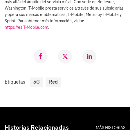
más allá del ámbito del servicio móvil. Con sede en Bellevue,
Washington, T‑Mobile presta servicios a través de sus subsidiarias
y opera sus marcas emblemáticas, T‑Mobile, Metro by T‑Mobile y
Sprint. Para obtener más información, visita:
https://es.T‑Mobile.com
.
Compartir
Compartir
Compartr
en
en
en
Facebook
Twitter
LinkedIn
Etiquetas
5G
Red
Historias Relacionadas
MÁS HISTORIAS