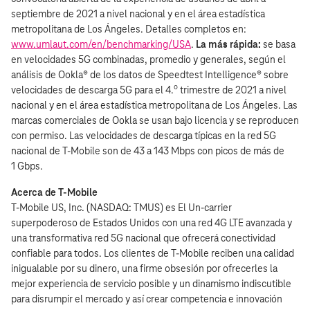
septiembre de 2021 a nivel nacional y en el área estadística
metropolitana de Los Ángeles. Detalles completos en:
www.umlaut.com/en/benchmarking/USA
.
La más rápida:
se basa
en velocidades 5G combinadas, promedio y generales, según el
análisis de Ookla® de los datos de Speedtest Intelligence® sobre
o
velocidades de descarga 5G para el 4.
trimestre de 2021 a nivel
nacional y en el área estadística metropolitana de Los Ángeles. Las
marcas comerciales de Ookla se usan bajo licencia y se reproducen
con permiso. Las velocidades de descarga típicas en la red 5G
nacional de T‑Mobile son de 43 a 143 Mbps con picos de más de
1 Gbps.
Acerca de T‑Mobile
T‑Mobile US, Inc. (NASDAQ: TMUS) es El Un‑carrier
superpoderoso de Estados Unidos con una red 4G LTE avanzada y
una transformativa red 5G nacional que ofrecerá conectividad
confiable para todos. Los clientes de T‑Mobile reciben una calidad
inigualable por su dinero, una firme obsesión por ofrecerles la
mejor experiencia de servicio posible y un dinamismo indiscutible
para disrumpir el mercado y así crear competencia e innovación