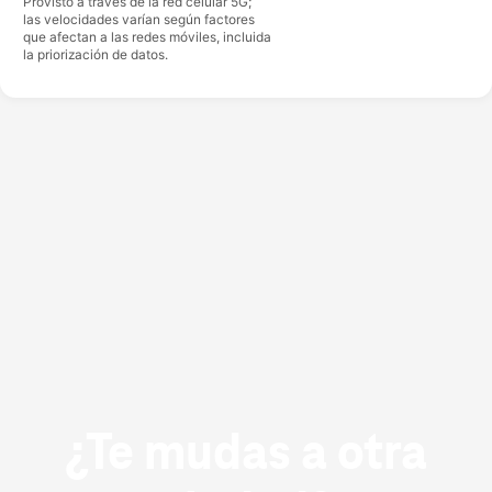
Provisto a través de la red celular 5G;
las velocidades varían según factores
que afectan a las redes móviles, incluida
la priorización de datos.
¿Te mudas a otra