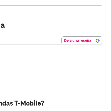
za
Deja una reseña
endas T-Mobile?