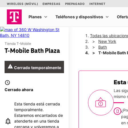
Todas las ubicacion
New York
Tienda T-Mobile
Bath
T-Mobile Bath Plaza
T-Mobile Bath 
warning
Cerrado temporalmente
Esta
access_time
Cerrado ahora
Las sig
mismo s
Esta tienda está cerrada
temporalmente.
¿Pr
Estaremos encantados de
pag
atenderte en una tienda
en 
cercana y volveremos a