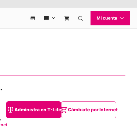
.
Administra en T-Life
Cámbiate por Internet
,
rnet