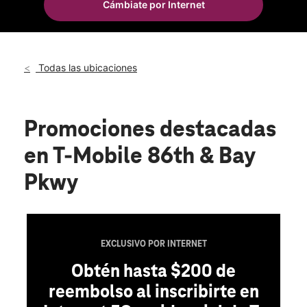
Cámbiate por Internet
Mar.:
10:00 a.m. a 8:00 p.m.
location_on
2165 86th St Brooklyn, NY 11214
Todas las ubicaciones
Promociones destacadas
en T-Mobile 86th & Bay
Pkwy
EXCLUSIVO POR INTERNET
Obtén hasta $200 de
reembolso al inscribirte en