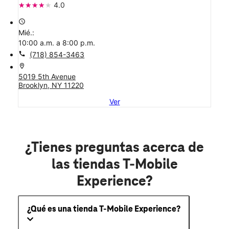
4.0
access_time
Mié.:
10:00 a.m. a 8:00 p.m.
call
(718) 854-3463
location_on
5019 5th Avenue
Brooklyn, NY 11220
Ver
¿Tienes preguntas acerca de
las tiendas T-Mobile
Experience?
¿Qué es una tienda T-Mobile Experience?