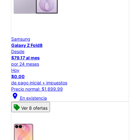
Samsung
Galaxy Z Fold8
Desde
$79.17 al mes
por 24 meses
Hoy
$0.00
de pago inicial + impuestos
Precio normal: $1,899.99
location_on
En existencia
Ver 8 ofertas