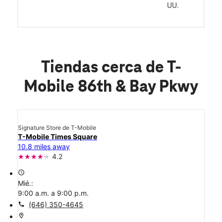
UU.
Tiendas cerca de T-
Mobile 86th & Bay Pkwy
Signature Store de T-Mobile
T-Mobile Times Square
10.8 miles away
4.2
access_time
Mié.:
9:00 a.m. a 9:00 p.m.
call
(646) 350-4645
location_on