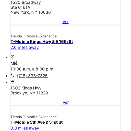
1535 Broadway
Ste 0161A
New York, NY 10036
Ver
Tienda T-Mobile Experience
T-Mobile Kings Hwy & E 16th St
2.0 miles away
access_time
Mié.:
10:00 a.m. a 8:00 p.m.
call
(718) 336-7325
location_on
1602 Kings Hwy
Brooklyn, NY 11229
Ver
Tienda T-Mobile Experience
T-Mobile 5th Ave & 51st St
3.0 miles away