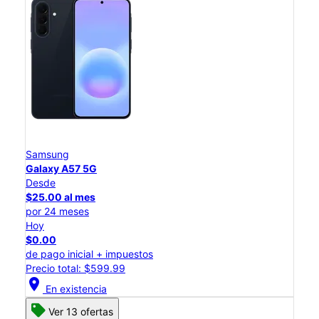
Samsung
Galaxy A57 5G
Desde
$25.00 al mes
por 24 meses
Hoy
$0.00
de pago inicial + impuestos
Precio total: $599.99
location_on
En existencia
Ver 13 ofertas