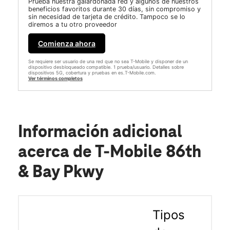
Prueba nuestra galardonada red y algunos de nuestros
beneficios favoritos durante 30 días, sin compromiso y
sin necesidad de tarjeta de crédito. Tampoco se lo
diremos a tu otro proveedor
Comienza ahora
Se requiere ser usuario de una red que no sea T-Mobile y disponer de un
dispositivo desbloqueado compatible. 1 prueba/usuario. Detalles sobre
dispositivos 5G, cobertura y pruebas en es.T-Mobile.com.
Ver términos completos
Información adicional
acerca de T-Mobile 86th
& Bay Pkwy
Tipos