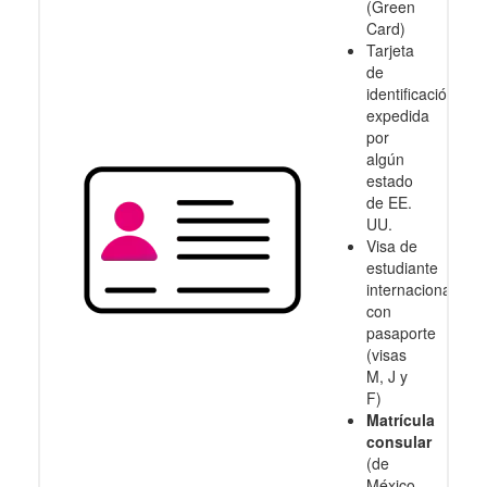
(Green
Card)
Tarjeta
de
identificación
expedida
por
algún
estado
de EE.
UU.
Visa de
estudiante
internacional
con
pasaporte
(visas
M, J y
F)
Matrícula
consular
(de
México