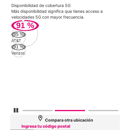
Disponibilidad de cobertura 5G
Velo
ad
Más disponibilidad significa que tienes acceso a
Mayo
le.
velocidades 5G con mayor frecuencia.
vide
91
%
153
95
%
Mbp
AT&T
91
%
Verizon
AT&
107
Mbp
Veri
100
Mbp
Detener carrusel
location_on
Compara otra ubicación