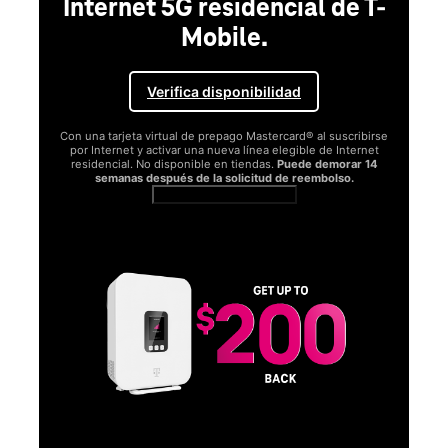
Internet 5G residencial de T-
Mobile.
Verifica disponibilidad
Con una tarjeta virtual de prepago Mastercard® al suscribirse
por Internet y activar una nueva línea elegible de Internet
residencial. No disponible en tiendas.
Puede demorar 14
semanas después de la solicitud de reembolso.
Ver términos completos
SA
D
S
Obt
fun
O