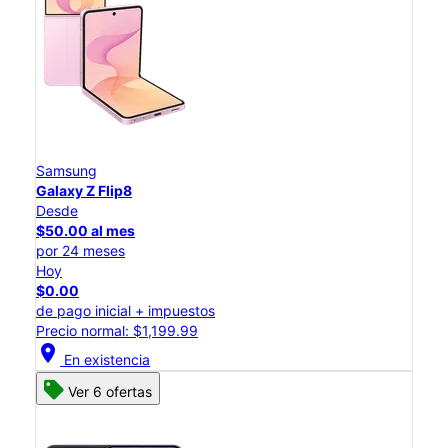
Samsung
Galaxy Z Flip8
Desde
$50.00 al mes
por 24 meses
Hoy
$0.00
de pago inicial + impuestos
Precio normal: $1,199.99
location_on
En existencia
Ver 6 ofertas