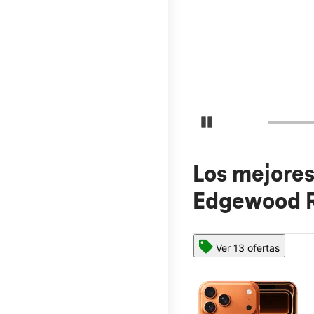
Normalmente, la tarjeta demora 15
Detener carrusel
Los mejores
Edgewood R
Ver 13 ofertas