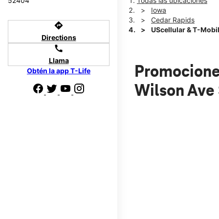
52404
Todas las ubicaciones
Iowa
Cedar Rapids
directions
UScellular & T-Mob
Directions
call
Llama
Promocione
Obtén la app T-Life
Wilson Ave
 te
r de pagar tu
800.