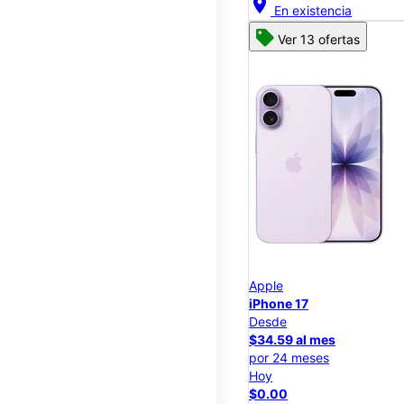
location_on
En existencia
Ver 13 ofertas
Apple
iPhone 17
Desde
$34.59 al mes
por 24 meses
Hoy
$0.00