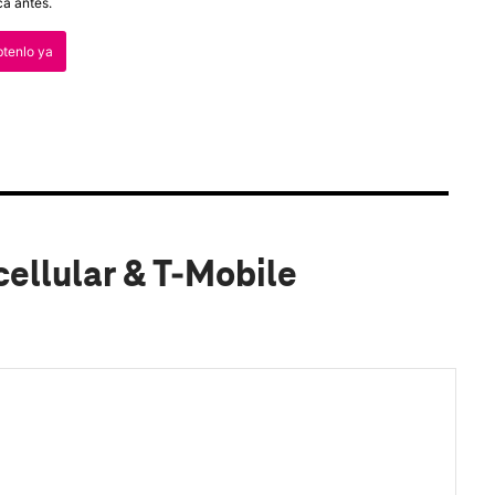
a antes.
tenlo ya
ellular & T-Mobile