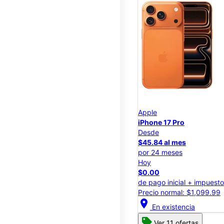
Apple
iPhone 17 Pro
Desde
$45.84 al mes
por 24 meses
Hoy
$0.00
de pago inicial + impuest
Precio normal: $1,099.99
location_on
En existencia
Ver 11 ofertas