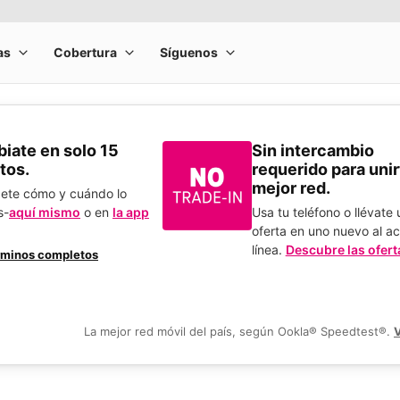
​Cámbiate en solo 15
Sin intercambio
tos.
requerido para unirt
mejor red.
bete cómo y cuándo lo
s-
aquí mismo
o en
la app
Usa tu teléfono o llévate
.
oferta en uno nuevo al ac
línea.
Descubre las ofert
rminos completos
La mejor red móvil del país, según Ookla® Speedtest®.
V