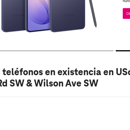
nunc
Ob
 teléfonos en existencia
en USc
d SW & Wilson Ave SW