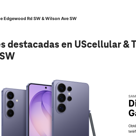
ile Edgewood Rd SW & Wilson Ave SW
s destacadas
en UScellular &
 SW
SAM
D
G
Obté
telé