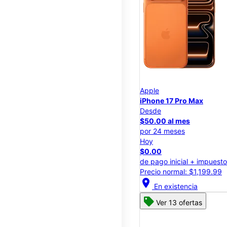
Apple
iPhone 17 Pro Max
Desde
$50.00 al mes
por 24 meses
Hoy
$0.00
de pago inicial + impuest
Precio normal: $1,199.99
location_on
En existencia
Ver 13 ofertas