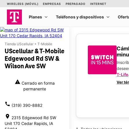
Tienda UScellular + T-Mobile
​​​​​​
UScellular & T-Mobile
minu
Edgewood Rd SW &
Inscrí
Wilson Ave SW
desee
T-Life
warning
Ver té
Cerrado en forma
permanente
call
(319) 390-8882
location_on
2315 Edgewood Rd SW
Unit 170 Cedar Rapids, IA