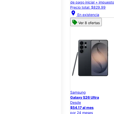
de pago inicial + impuest
Precio total: $829.99
location_on
En existencia
Ver 8 ofertas
Samsung
Galaxy S26 Ultra
Desde
$54.17 al mes
por 24 meses