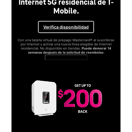
Internet 5G residencial de T-
Mobile.
Verifica disponibilidad
Con una tarjeta virtual de prepago Mastercard® al suscribirse
por Internet y activar una nueva línea elegible de Internet
residencial. No disponible en tiendas.
Puede demorar 14
semanas después de la solicitud de reembolso.
Ver términos completos
SA
D
S
Obt
fun
O