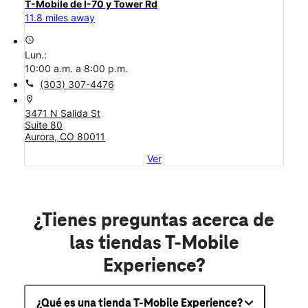
T-Mobile de I-70 y Tower Rd
11.8 miles away
access_time
Lun.:
10:00 a.m. a 8:00 p.m.
call
(303) 307-4476
location_on
3471 N Salida St
Suite 80
Aurora, CO 80011
Ver
¿Tienes preguntas acerca de
las tiendas T-Mobile
Experience?
¿Qué es una tienda T-Mobile Experience?