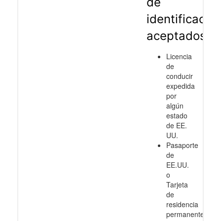
de
identificació
aceptados
Licencia
de
conducir
expedida
por
algún
estado
de EE.
UU.
Pasaporte
de
EE.UU.
o
Tarjeta
de
residencia
permanente