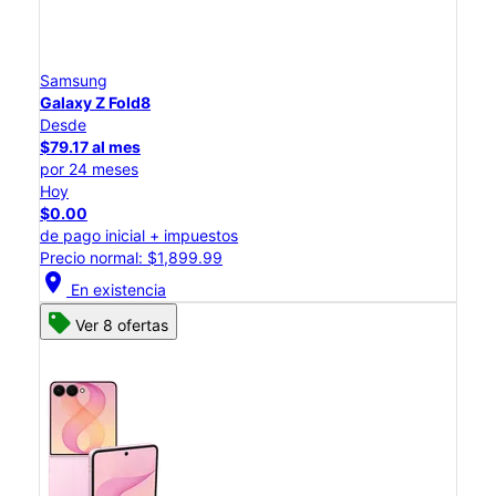
Samsung
Galaxy Z Fold8
Desde
$79.17 al mes
por 24 meses
Hoy
$0.00
de pago inicial + impuestos
Precio normal: $1,899.99
location_on
En existencia
Ver 8 ofertas