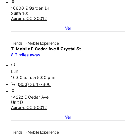
location_on
10600 E Garden Dr
Suite 105
Aurora, CO 80012
Ver
Tienda T-Mobile Experience
T-Mobile E Cedar Ave & Crystal St
8.2 miles away
access_time
Lun.:
10:00 a.m. a 8:00 p.m.
call
(303) 364-7300
location_on
14222 E Cedar Ave
Unit D
Aurora, CO 80012
Ver
Tienda T-Mobile Experience