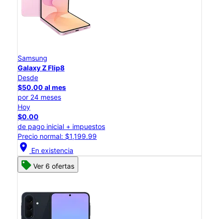
Samsung
Galaxy Z Flip8
Desde
$50.00 al mes
por 24 meses
Hoy
$0.00
de pago inicial + impuestos
Precio normal: $1,199.99
location_on
En existencia
Ver 6 ofertas