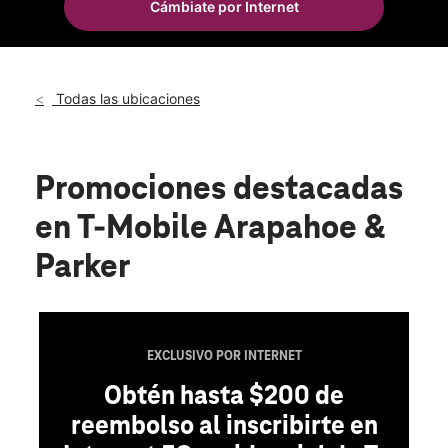
Cámbiate por Internet
Dom.:
11:00 a.m. a 6:00 p.m.
location_on
15735 East Arapahoe Rd Ste 4 And 5 Centennial, CO 80016
Todas las ubicaciones
Promociones destacadas
en T-Mobile Arapahoe &
Parker
EXCLUSIVO POR INTERNET
Obtén hasta $200 de
reembolso al inscribirte en