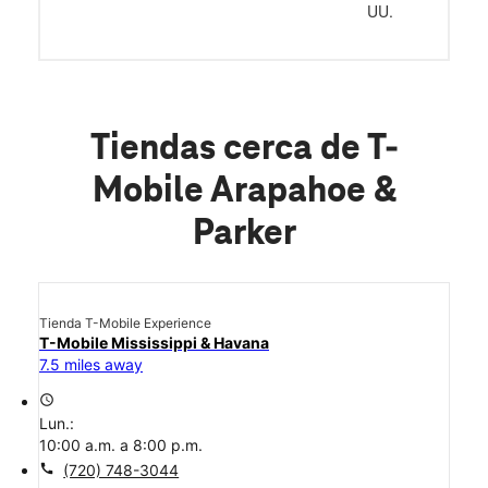
UU.
Tiendas cerca de T-
Mobile Arapahoe &
Parker
Tienda T-Mobile Experience
T-Mobile Mississippi & Havana
7.5 miles away
access_time
Lun.:
10:00 a.m. a 8:00 p.m.
call
(720) 748-3044