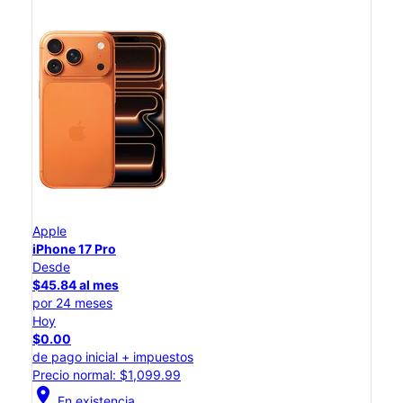
Apple
iPhone 17 Pro
Desde
$45.84 al mes
por 24 meses
Hoy
$0.00
de pago inicial + impuestos
Precio normal: $1,099.99
location_on
En existencia