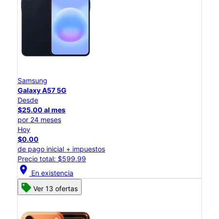
Samsung
Galaxy A57 5G
Desde
$25.00 al mes
por 24 meses
Hoy
$0.00
de pago inicial + impuestos
Precio total: $599.99
location_on
En existencia
Ver 13 ofertas