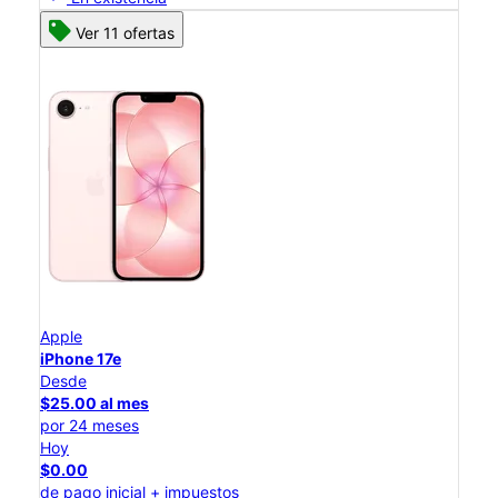
Ver 11 ofertas
Apple
iPhone 17e
Desde
$25.00 al mes
por 24 meses
Hoy
$0.00
de pago inicial + impuestos