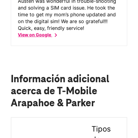
Austen was wonderful in trouble-shooting
and solving a SIM card issue. He took the
time to get my mom’s phone updated and
on the digital sim! We are so grateful!!!
Quick, easy, friendly service!
chevron_right
View on Google
Información adicional
acerca de T-Mobile
Arapahoe & Parker
Tipos