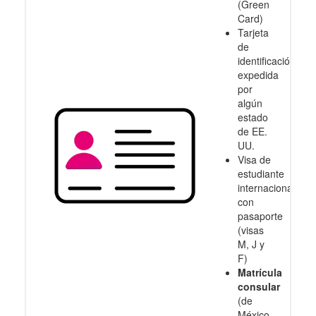
(Green
Card)
Tarjeta
de
identificación
expedida
por
algún
estado
de EE.
UU.
Visa de
estudiante
internacional
con
pasaporte
(visas
M, J y
F)
Matrícula
consular
(de
México