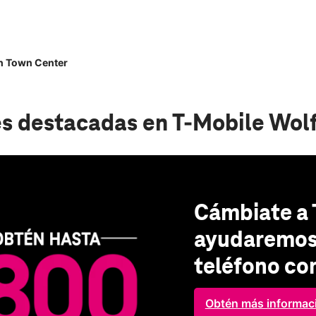
h Town Center
s destacadas
en T-Mobile Wol
Cámbiate a 
ayudaremos 
teléfono co
Obtén más informac