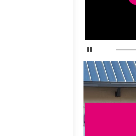
ste plan podrían notar velocidades más
utilizan más de 50 GB al mes, debido a la
ralmente en calidad SD.
Detener carrusel