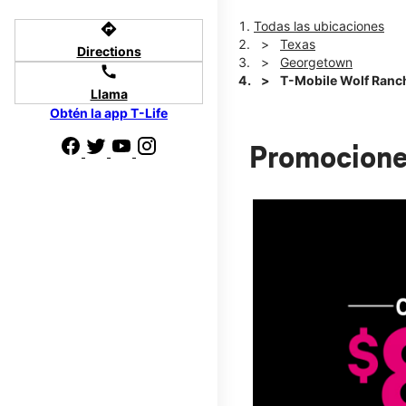
Todas las ubicaciones
directions
Texas
Directions
Georgetown
call
T-Mobile Wolf Ranc
Llama
Obtén la app T-Life
Promocione
do de pago elegible; más impuestos