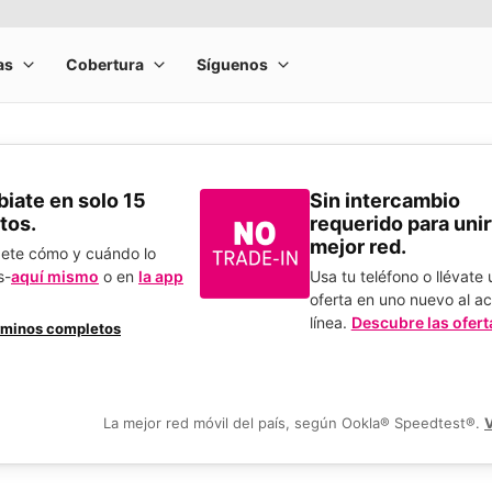
​Cámbiate en solo 15
Sin intercambio
tos.
requerido para unirt
mejor red.
bete cómo y cuándo lo
s-
aquí mismo
o en
la app
Usa tu teléfono o llévate
.
oferta en uno nuevo al ac
línea.
Descubre las ofert
rminos completos
La mejor red móvil del país, según Ookla® Speedtest®.
V