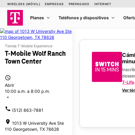
Tienda T-Mobile Experience
T-Mobile Wolf Ranch
​​​​​​
Town Center
minu
Inscrí
desee
access_time
T-Life
Abrir
Ver té
10:00 a.m. a 8:00 p.m.
arrow_drop_down
call
(512) 863-7881
location_on
1013 W University Ave Ste
110 Georgetown, TX 78628