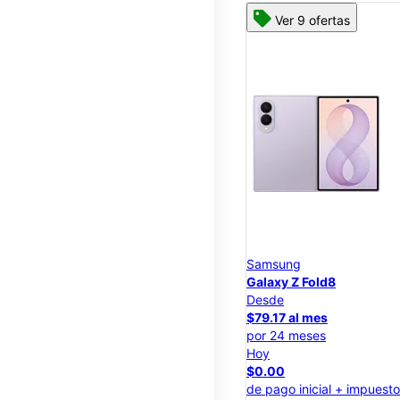
Ver 9 ofertas
Samsung
Galaxy Z Fold8
Desde
$79.17 al mes
por 24 meses
Hoy
$0.00
de pago inicial + impuest