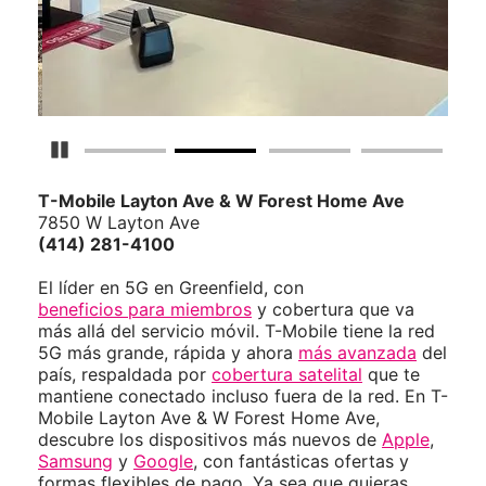
Detener carrusel
T-Mobile
Layton Ave & W Forest Home Ave
7850 W Layton Ave
(414) 281-4100
El líder en 5G en Greenfield, con
beneficios para miembros
y cobertura que va
más allá del servicio móvil. T-Mobile tiene la red
5G más grande, rápida y ahora
más avanzada
del
país, respaldada por
cobertura satelital
que te
mantiene conectado incluso fuera de la red. En T-
Mobile Layton Ave & W Forest Home Ave,
descubre los dispositivos más nuevos de
Apple
,
Samsung
y
Google
, con fantásticas ofertas y
formas flexibles de pago. Ya sea que quieras