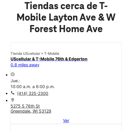
Tiendas cerca de T-
Mobile Layton Ave & W
Forest Home Ave
Tienda UScellular + T-Mobile
UScellular & T-Mobile 76th & Edgerton
0.8 miles away
access_time
Jue.:
10:00 a.m. a 6:00 p.m.
call
(414) 325-2300
location_on
5275 S 76th St
Greendale, WI 53129
Ver