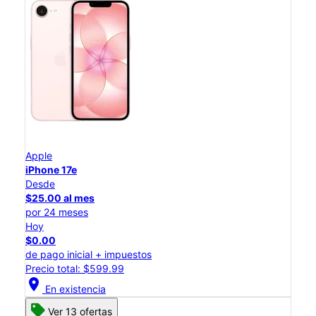
Apple
iPhone 17e
Desde
$25.00 al mes
por 24 meses
Hoy
$0.00
de pago inicial + impuestos
Precio total: $599.99
location_on
En existencia
Ver 13 ofertas