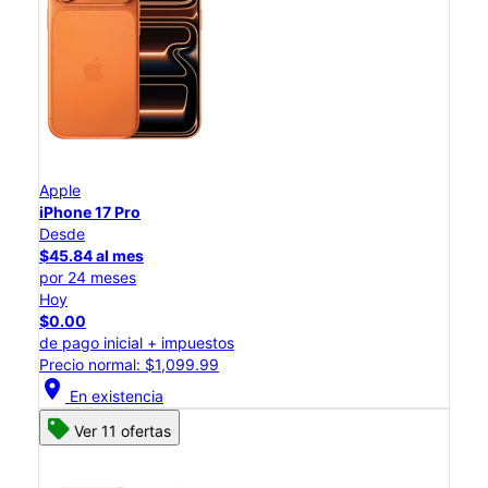
Apple
iPhone 17 Pro
Desde
$45.84 al mes
por 24 meses
Hoy
$0.00
de pago inicial + impuestos
Precio normal: $1,099.99
location_on
En existencia
Ver 11 ofertas