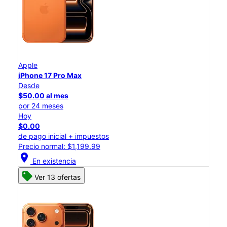
Apple
iPhone 17 Pro Max
Desde
$50.00 al mes
por 24 meses
Hoy
$0.00
de pago inicial + impuestos
Precio normal: $1,199.99
location_on
En existencia
Ver 13 ofertas