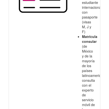
estudiante
internacional
con
pasaporte
(visas
M, J y
F)
Matrícula
consular
(de
México
y de la
mayoría
de los
países
latinoamericanos
consulta
con el
experto
de
servicio
móvil de