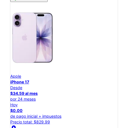
Apple
iPhone 17
Desde
$34.59 al mes
por 24 meses
Hoy
$0.00
de pago inicial + impuestos
Precio total: $829.99