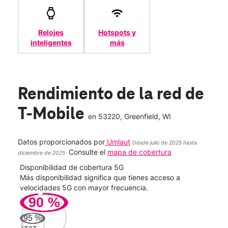
Relojes
Hotspots y
inteligentes
más
Rendimiento de la red de
T-Mobile
en
53220
, Greenfield, WI
Datos proporcionados por
Umlaut
Desde julio de 2025 hasta
Consulte el
mapa de cobertura
diciembre de 2025
Disponibilidad de cobertura 5G
Velo
ad
Más disponibilidad significa que tienes acceso a
Mayo
le.
velocidades 5G con mayor frecuencia.
vide
90
%
226
95
%
Mbp