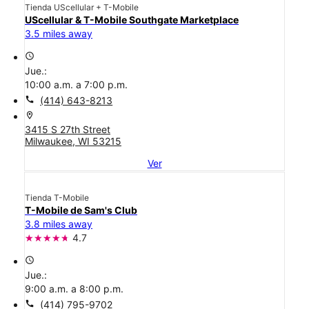
Tienda UScellular + T-Mobile
UScellular & T-Mobile Southgate Marketplace
3.5 miles away
access_time
Jue.:
10:00 a.m. a 7:00 p.m.
call
(414) 643-8213
location_on
3415 S 27th Street
Milwaukee, WI 53215
Ver
Tienda T-Mobile
T-Mobile de Sam's Club
3.8 miles away
4.7
access_time
Jue.:
9:00 a.m. a 8:00 p.m.
call
(414) 795-9702