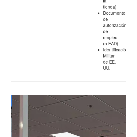
la
tienda)
Documento
de
autorización
de
empleo
(o EAD)
Identificación
Militar
de EE.
UU.