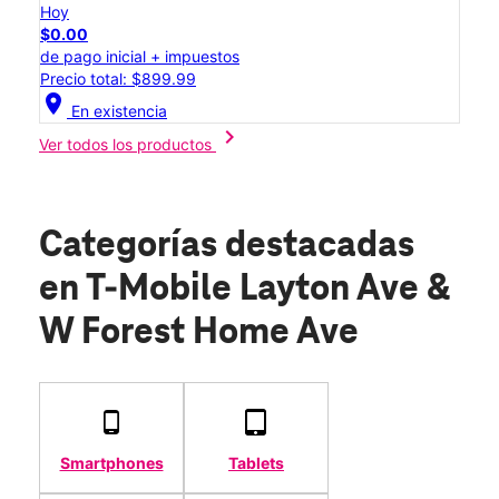
Hoy
$0.00
de pago inicial + impuestos
Precio total: $899.99
location_on
En existencia
chevron_right
Ver todos los productos
Categorías destacadas
en T-Mobile Layton Ave &
W Forest Home Ave
Smartphones
Tablets