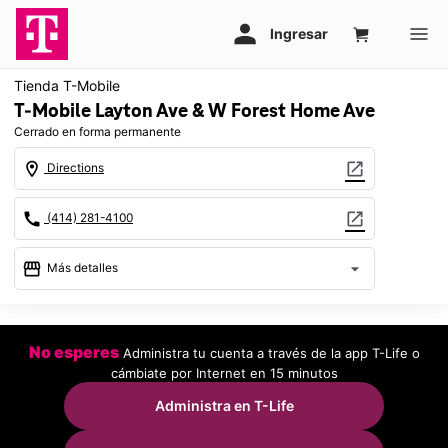
Tienda T-Mobile
T-Mobile Layton Ave & W Forest Home Ave
Cerrado en forma permanente
location_on
open_in_new
Directions
call
open_in_new
(414) 281-4100
storefront
arrow_drop_down
Más detalles
warning
location_on
No esperes
Administra tu cuenta a través de la app T-Life o
7850 W Layton Ave Greenfield, WI 53220
cámbiate por Internet en 15 minutos
Administra en T-Life