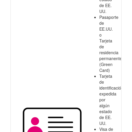
de EE.
UU.
Pasaporte
de
EE.UU.
o
Tarjeta
de
residencia
permanente
(Green
Card)
Tarjeta
de
identificación
expedida
por
algún
estado
de EE.
UU.
Visa de