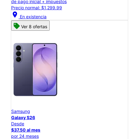
de pago inicial + impuestos
Precio normal: $1,299.99
location_on
En existencia
Ver 8 ofertas
Samsung
Galaxy S26
Desde
$37.50 al mes
por 24 meses