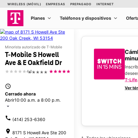
Minorista autorizado de T-Mobile
​​​​​​
T-Mobile S Howell
minu
Ave & E Oakfield Dr
Inscrí
4.0
★★★★★
desee
T-Life
access_time
Ver té
Cerrado ahora
Abrir
10:00 a.m. a 8:00 p.m.
arrow_drop_down
call
(414) 253-6360
location_on
8171 S Howell Ave Ste 200