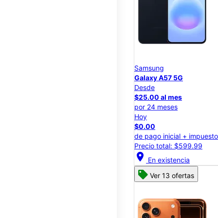
Samsung
Galaxy A57 5G
Desde
$25.00 al mes
por 24 meses
Hoy
$0.00
de pago inicial + impuest
Precio total: $599.99
location_on
En existencia
Ver 13 ofertas