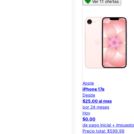
Ver 11 ofertas
Apple
iPhone 17e
Desde
$25.00 al mes
por 24 meses
Hoy
$0.00
de pago inicial + impuest
Precio total: $599.99