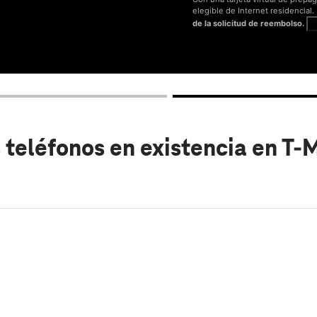
elegible de Internet residencial
de la solicitud de reembolso.
V
 teléfonos en existencia
en T-M