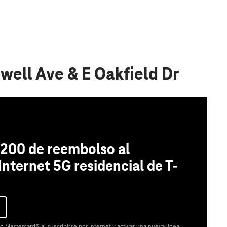
well Ave & E Oakfield Dr
200 de reembolso al
 Internet 5G residencial de T-
o Mastercard® al suscribirse por Internet y activar una nueva línea