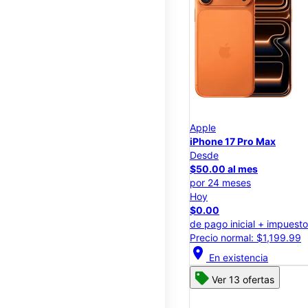
Apple
iPhone 17 Pro Max
Desde
$50.00 al mes
por 24 meses
Hoy
$0.00
de pago inicial + impuest
Precio normal: $1,199.99
location_on
En existencia
Ver 13 ofertas