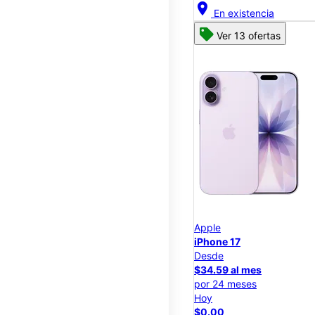
location_on
En existencia
Ver 13 ofertas
Apple
iPhone 17
Desde
$34.59 al mes
por 24 meses
Hoy
$0.00