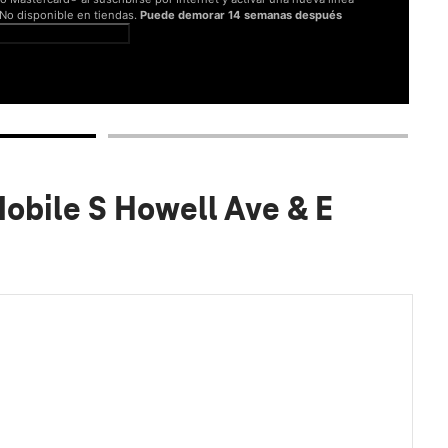
. No disponible en tiendas.
Puede demorar 14 semanas después
er términos completos
obile S Howell Ave & E