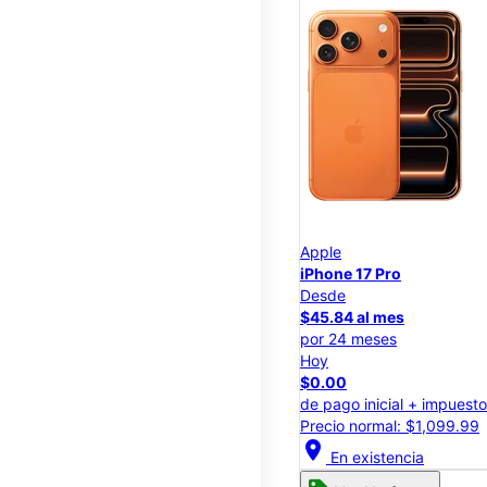
Apple
iPhone 17 Pro
Desde
$45.84 al mes
por 24 meses
Hoy
$0.00
de pago inicial + impuest
Precio normal: $1,099.99
location_on
En existencia