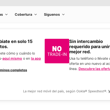
​Cámbiate en solo 15
Sin intercambio
tos.
requerido para unirt
mejor red.
bete cómo y cuándo lo
s-
aquí mismo
o en
la app
Usa tu teléfono o llévate
.
oferta en uno nuevo al ac
línea.
Descubre las ofert
rminos completos
La mejor red móvil del país, según Ookla® Speedtest®.
V