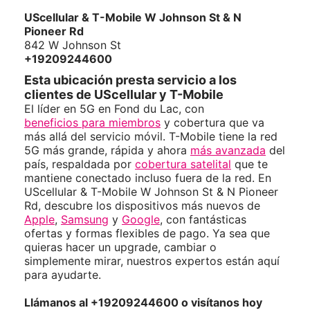
UScellular & T-Mobile
W Johnson St & N
Pioneer Rd
842 W Johnson St
+19209244600
Esta ubicación presta servicio a los
clientes de UScellular y T-Mobile
El líder en 5G en Fond du Lac, con
beneficios para miembros
y cobertura que va
más allá del servicio móvil. T-Mobile tiene la red
5G más grande, rápida y ahora
más avanzada
del
país, respaldada por
cobertura satelital
que te
mantiene conectado incluso fuera de la red. En
UScellular & T-Mobile W Johnson St & N Pioneer
Rd, descubre los dispositivos más nuevos de
Apple
,
Samsung
y
Google
, con fantásticas
ofertas y formas flexibles de pago. Ya sea que
quieras hacer un upgrade, cambiar o
simplemente mirar, nuestros expertos están aquí
para ayudarte.
Llámanos al +19209244600 o visítanos hoy