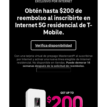
RNET
200 de
ribirte en
cial de T-
idad
ercard® al suscribirse
elegible de Internet
.
Puede demorar 14
 de reembolso.
tos
SAMSUNG
Disfruta del Samsung Gala
S26 Series.
Obtén Galaxy AI como tu compañero personal y tu te