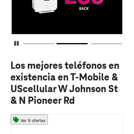
funcionará mejor y con mayor potencia que nunca an
Obtenlo ya
Detener carrusel
Los mejores teléfonos en
existencia
en T-Mobile &
UScellular W Johnson St
& N Pioneer Rd
Ver 9 ofertas