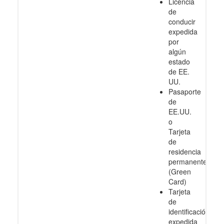
Licencia
de
conducir
expedida
por
algún
estado
de EE.
UU.
Pasaporte
de
EE.UU.
o
Tarjeta
de
residencia
permanente
(Green
Card)
Tarjeta
de
identificación
expedida