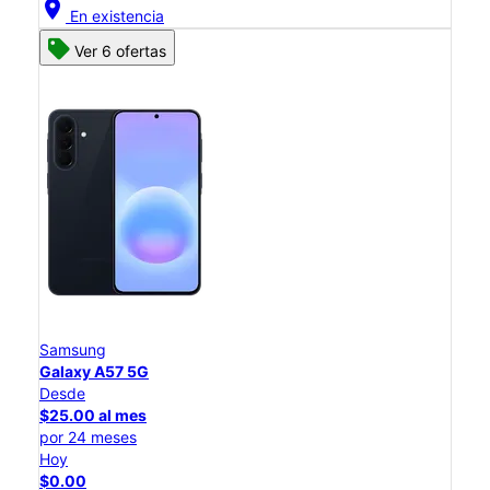
location_on
En existencia
Ver 6 ofertas
Samsung
Galaxy A57 5G
Desde
$25.00 al mes
por 24 meses
Hoy
$0.00