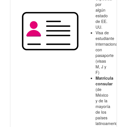
por
algún
estado
de EE.
UU.
Visa de
estudiante
internacional
con
pasaporte
(visas
M, J y
F)
Matrícula
consular
(de
México
y de la
mayoría
de los
países
latinoamericanos