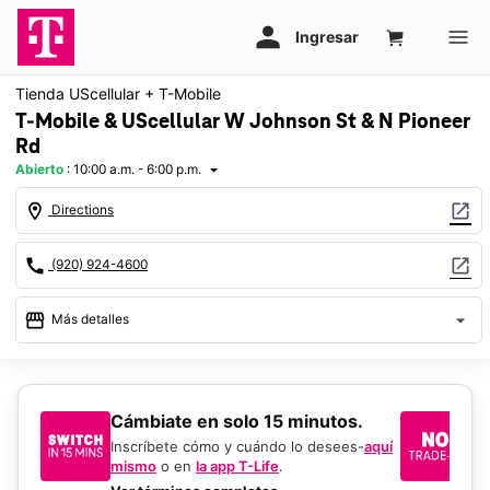
Tienda UScellular + T-Mobile
T-Mobile & UScellular W Johnson St & N Pioneer
Rd
Abierto
:
10:00 a.m. - 6:00 p.m.
arrow_drop_down
location_on
open_in_new
Directions
call
open_in_new
(920) 924-4600
storefront
arrow_drop_down
Más detalles
Abrir
access_time
Vie.:
10:00 a.m. a 6:00 p.m.
Sáb.:
10:00 a.m. a 6:00 p.m.
​​​​​​​Cámbiate en solo 15 minutos.
Si
Dom.:
11:00 a.m. a 6:00 p.m.
un
Inscríbete cómo y cuándo lo desees-
aquí
Lun.:
10:00 a.m. a 6:00 p.m.
mismo
o en
la app T-Life
.
Us
Mar.:
10:00 a.m. a 6:00 p.m.
en