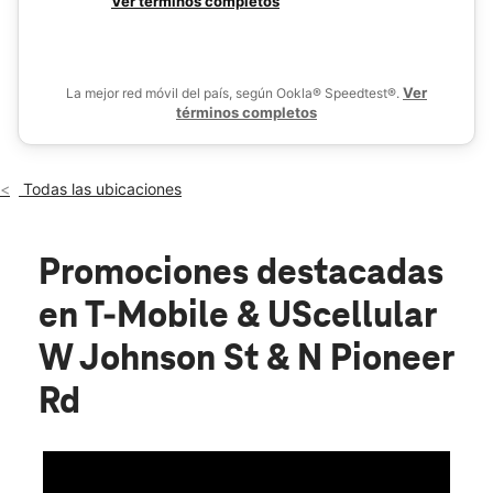
Ver términos completos
Mié.:
10:00 a.m. a 6:00 p.m.
De
Jue.:
10:00 a.m. a 6:00 p.m.
location_on
842 W Johnson St Fond du Lac, WI 54935
Ver
La mejor red móvil del país, según Ookla® Speedtest®.
términos completos
Todas las ubicaciones
Promociones destacadas
en T-Mobile & UScellular
W Johnson St & N Pioneer
Rd