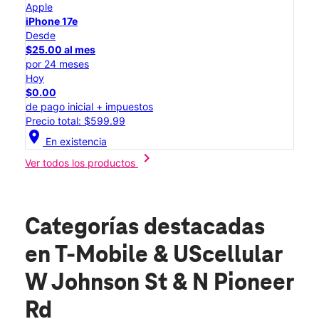
Apple
iPhone 17e
Desde
$25.00 al mes
por 24 meses
Hoy
$0.00
de pago inicial + impuestos
Precio total: $599.99
location_on
En existencia
chevron_right
Ver todos los productos
Categorías destacadas
en T-Mobile & UScellular
W Johnson St & N Pioneer
Rd