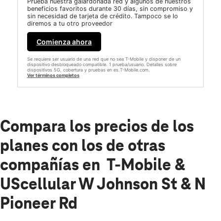
Prueba nuestra galardonada red y algunos de nuestros
beneficios favoritos durante 30 días, sin compromiso y
sin necesidad de tarjeta de crédito. Tampoco se lo
diremos a tu otro proveedor
Comienza ahora
Se requiere ser usuario de una red que no sea T-Mobile y disponer de un
dispositivo desbloqueado compatible. 1 prueba/usuario. Detalles sobre
dispositivos 5G, cobertura y pruebas en es.T-Mobile.com.
Ver términos completos
Compara los precios de los
planes con los de otras
compañías en T-Mobile &
UScellular W Johnson St & N
Pioneer Rd