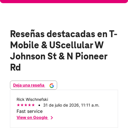
Reseñas destacadas
en T-
Mobile & UScellular W
Johnson St & N Pioneer
Rd
Deja una reseña
Rick Wischnefski
31 de julio de 2026, 11:11 a.m.
Fast service
chevron_right
View on Google