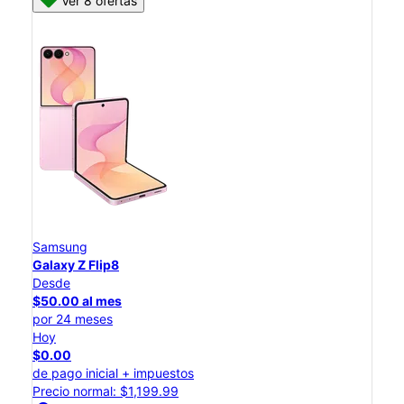
Ver 8 ofertas
Samsung
Galaxy Z Flip8
Desde
$50.00 al mes
por 24 meses
Hoy
$0.00
de pago inicial + impuestos
Precio normal: $1,199.99