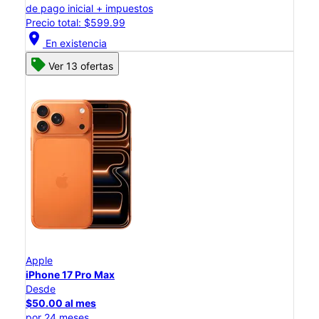
de pago inicial + impuestos
Precio total: $599.99
location_on
En existencia
Ver 13 ofertas
Apple
iPhone 17 Pro Max
Desde
$50.00 al mes
por 24 meses