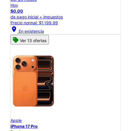
Hoy
$0.00
de pago inicial + impuestos
Precio normal: $1,199.99
location_on
En existencia
Ver 13 ofertas
Apple
iPhone 17 Pro