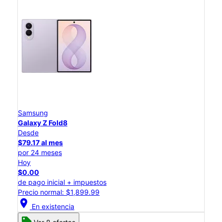
Samsung
Galaxy Z Fold8
Desde
$79.17 al mes
por 24 meses
Hoy
$0.00
de pago inicial + impuestos
Precio normal: $1,899.99
location_on
En existencia