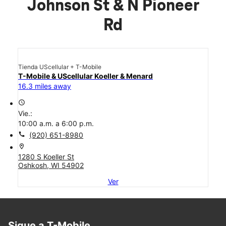
Johnson St & N Pioneer
Rd
Tienda UScellular + T-Mobile
T-Mobile & UScellular Koeller & Menard
16.3 miles away
access_time
Vie.:
10:00 a.m. a 6:00 p.m.
call
(920) 651-8980
location_on
1280 S Koeller St
Oshkosh, WI 54902
Ver