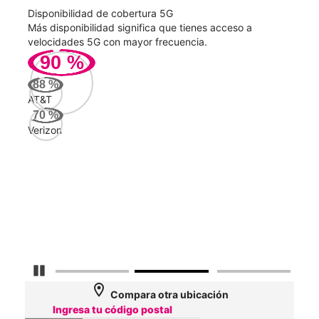
rtura 5G
Velocidad de descarga 5G
ifica que tienes acceso a
Mayor velocidad significa descar
or frecuencia.
videollamadas sin problemas.
175
Mbps
AT&T
84
Mbps
Verizon
79
Mbps
Detener carrusel
location_on
Compara otra ubicación