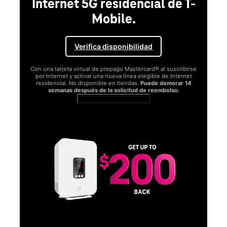
Internet 5G residencial de T-
Mobile.
Verifica disponibilidad
Con una tarjeta virtual de prepago Mastercard® al suscribirse
por Internet y activar una nueva línea elegible de Internet
residencial. No disponible en tiendas.
Puede demorar 14
semanas después de la solicitud de reembolso.
Ver términos completos
SA
D
S
Obt
fun
O