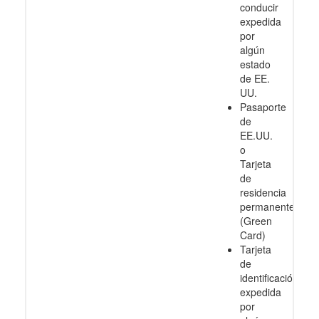
conducir
expedida
por
algún
estado
de EE.
UU.
Pasaporte
de
EE.UU.
o
Tarjeta
de
residencia
permanente
(Green
Card)
Tarjeta
de
identificación
expedida
por