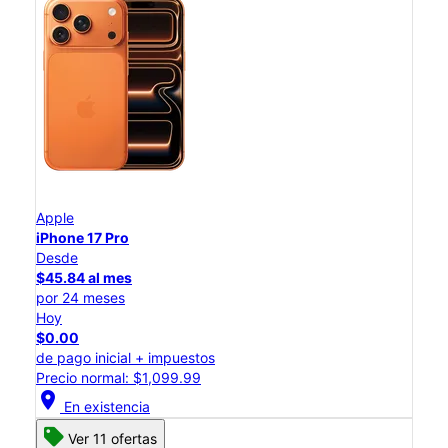
Apple
iPhone 17 Pro
Desde
$45.84 al mes
por 24 meses
Hoy
$0.00
de pago inicial + impuestos
Precio normal: $1,099.99
location_on
En existencia
Ver 11 ofertas