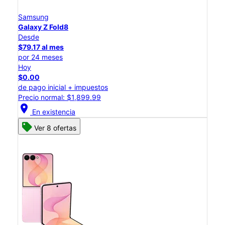
Samsung
Galaxy Z Fold8
Desde
$79.17 al mes
por 24 meses
Hoy
$0.00
de pago inicial + impuestos
Precio normal: $1,899.99
location_on
En existencia
Ver 8 ofertas