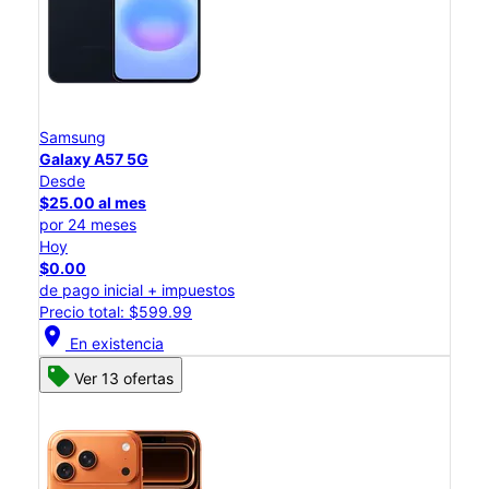
Samsung
Galaxy A57 5G
Desde
$25.00 al mes
por 24 meses
Hoy
$0.00
de pago inicial + impuestos
Precio total: $599.99
location_on
En existencia
Ver 13 ofertas