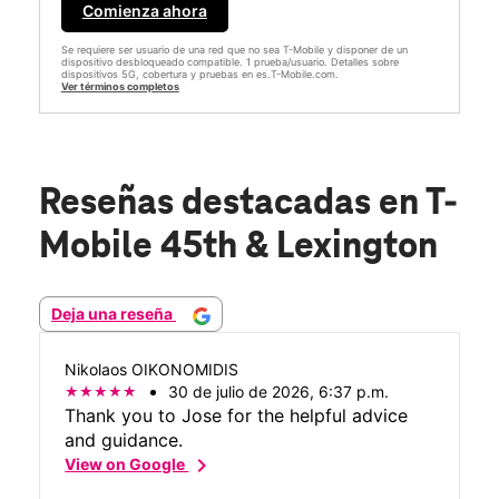
Comienza ahora
Se requiere ser usuario de una red que no sea T-Mobile y disponer de un
dispositivo desbloqueado compatible. 1 prueba/usuario. Detalles sobre
dispositivos 5G, cobertura y pruebas en es.T-Mobile.com.
Ver términos completos
Reseñas destacadas
en T-
Mobile 45th & Lexington
Deja una reseña
Nikolaos OIKONOMIDIS
30 de julio de 2026, 6:37 p.m.
Thank you to Jose for the helpful advice
and guidance.
chevron_right
View on Google