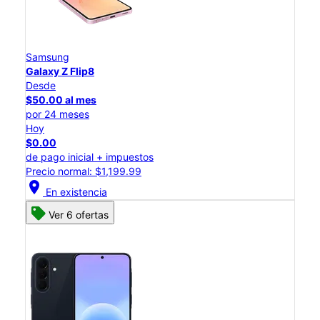
Samsung
Galaxy Z Flip8
Desde
$50.00 al mes
por 24 meses
Hoy
$0.00
de pago inicial + impuestos
Precio normal: $1,199.99
location_on
En existencia
Ver 6 ofertas