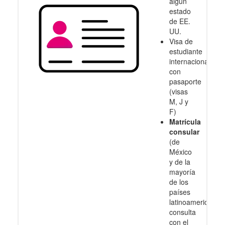
algún
estado
de EE.
UU.
Visa de
estudiante
internacional
con
pasaporte
(visas
M, J y
F)
Matrícula
consular
(de
México
y de la
mayoría
de los
países
latinoamericanos
consulta
con el