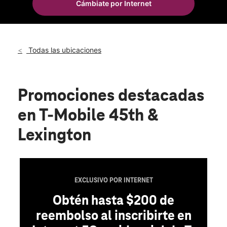
Cámbiate por Internet
Sáb.:
10:00 a.m. a 5:00 p.m.
location_on
466 Lexington Ave Ste 160 New York, NY 10017
Todas las ubicaciones
Promociones destacadas
en T-Mobile 45th &
Lexington
EXCLUSIVO POR INTERNET
Obtén hasta $200 de
reembolso al inscribirte en