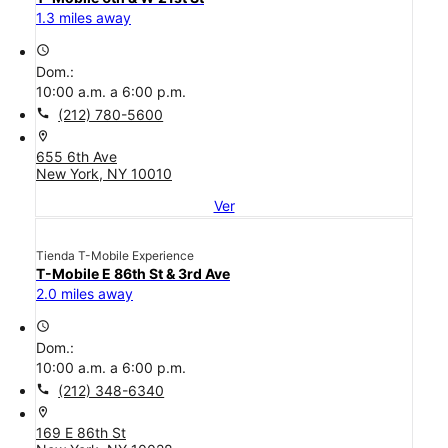
1.3 miles away
access_time
Dom.:
10:00 a.m. a 6:00 p.m.
call
(212) 780-5600
location_on
655 6th Ave
New York, NY 10010
Ver
Tienda T-Mobile Experience
T-Mobile E 86th St & 3rd Ave
2.0 miles away
access_time
Dom.:
10:00 a.m. a 6:00 p.m.
call
(212) 348-6340
location_on
169 E 86th St