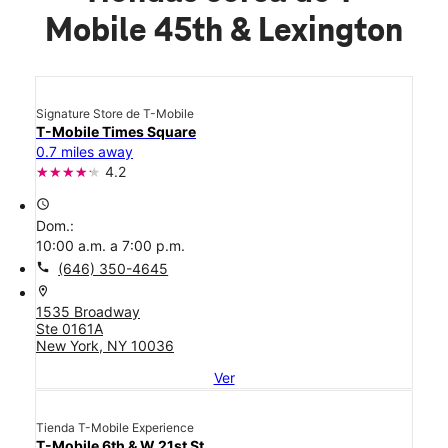
Mobile 45th & Lexington
Signature Store de T-Mobile
T-Mobile Times Square
0.7 miles away
4.2
access_time
Dom.:
10:00 a.m. a 7:00 p.m.
call
(646) 350-4645
location_on
1535 Broadway
Ste 0161A
New York, NY 10036
Ver
Tienda T-Mobile Experience
T-Mobile 6th & W 21st St