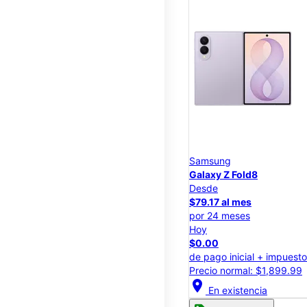
Samsung
Galaxy Z Fold8
Desde
$79.17 al mes
por 24 meses
Hoy
$0.00
de pago inicial + impuest
Precio normal: $1,899.99
location_on
En existencia