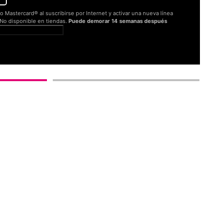
o Mastercard® al suscribirse por Internet y activar una nueva línea
. No disponible en tiendas.
Puede demorar 14 semanas después
er términos completos