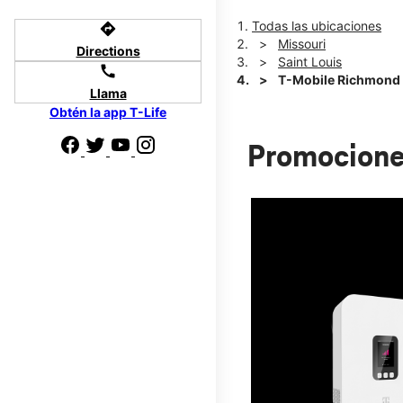
Todas las ubicaciones
directions
Missouri
Directions
Saint Louis
call
T-Mobile Richmond
Llama
Obtén la app T-Life
Promocione
 te
r de pagar tu
800.