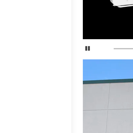
Normalmente, la tarjeta demora 15
Detener carrusel