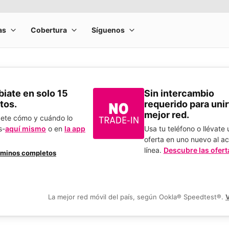
​Cámbiate en solo 15
Sin intercambio
tos.
requerido para unirt
mejor red.
bete cómo y cuándo lo
s-
aquí mismo
o en
la app
Usa tu teléfono o llévate
.
oferta en uno nuevo al ac
línea.
Descubre las ofert
rminos completos
La mejor red móvil del país, según Ookla® Speedtest®.
V