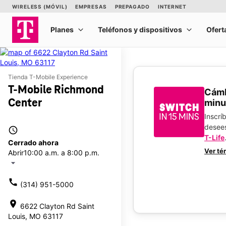
Tienda T-Mobile Experience
T-Mobile Richmond
​​​​​​
Center
minu
Inscrí
desee
access_time
T-Life
Cerrado ahora
Ver té
Abrir
10:00 a.m. a 8:00 p.m.
arrow_drop_down
call
(314) 951-5000
location_on
6622 Clayton Rd Saint
Louis, MO 63117