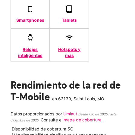
Smartphones
Tablets
Relojes
Hotspots y
inteligentes
más
Rendimiento de la red de
T-Mobile
en
63139
, Saint Louis, MO
Datos proporcionados por
Umlaut
Desde julio de 2025 hasta
Consulte el
mapa de cobertura
diciembre de 2025
Disponibilidad de cobertura 5G
Velo
ad
Más disponibilidad significa que tienes acceso a
Mayo