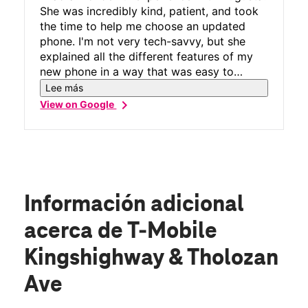
T-Mobile. She is a true asset to the
She was incredibly kind, patient, and took
company, and her exceptional service is
the time to help me choose an updated
one of the reasons I've remained a loyal
phone. I'm not very tech-savvy, but she
customer for so many years.
explained all the different features of my
new phone in a way that was easy to
understand. She made sure I felt
Lee más
comfortable using it before I left, and I
chevron_right
View on Google
never felt rushed. Her customer service
was truly excellent, and I really appreciate
the time and care she gave me. Thank you,
Augusta, for making the whole experience
so easy and enjoyable!
Información adicional
acerca de T-Mobile
Kingshighway & Tholozan
Ave