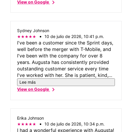
chevron_right
View on Google
Sydney Johnson
10 de julio de 2026, 10:41 p.m.
I've been a customer since the Sprint days,
well before the merger with T-Mobile, and
I've been with the company for over 8
years. Augusta has consistently provided
outstanding customer service every time
I've worked with her. She is patient, kind,
and always goes above and beyond to
Lee más
make sure I'm happy and that all of my
chevron_right
View on Google
questions are answered. She takes the time
to explain everything clearly and never
makes me feel rushed. I always leave the
store completely satisfied because she
Erika Johnson
genuinely cares about her customers. I
10 de julio de 2026, 10:34 p.m.
recommend Augusta to anyone who uses
I had a wonderful experience with Augusta!