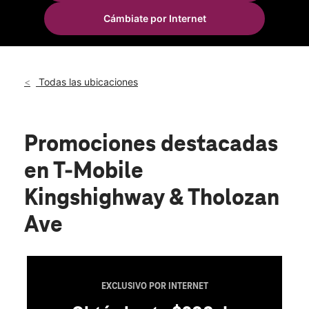
Mar.:
10:00 a.m. a 8:00 p.m.
Cámbiate por Internet
Mié.:
10:00 a.m. a 8:00 p.m.
location_on
3554 S Kingshighway Blvd Saint Louis, MO 63139
Todas las ubicaciones
Promociones destacadas
en T-Mobile
Kingshighway & Tholozan
Ave
EXCLUSIVO POR INTERNET