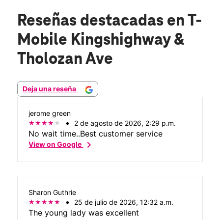
Reseñas destacadas
en T-
Mobile Kingshighway &
Tholozan Ave
Deja una reseña
jerome green
2 de agosto de 2026, 2:29 p.m.
No wait time..Best customer service
chevron_right
View on Google
Sharon Guthrie
25 de julio de 2026, 12:32 a.m.
The young lady was excellent