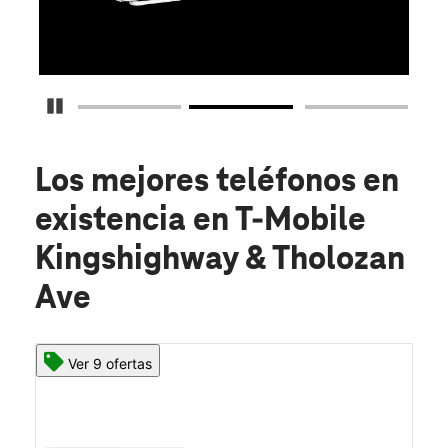
O
Detener carrusel
Los mejores teléfonos en
existencia
en T-Mobile
Kingshighway & Tholozan
Ave
Ver 9 ofertas