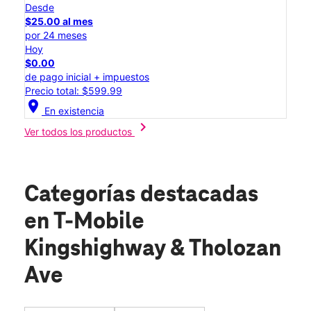
Desde
$25.00 al mes
por 24 meses
Hoy
$0.00
de pago inicial + impuestos
Precio total: $599.99
location_on
En existencia
chevron_right
Ver todos los productos
Categorías destacadas
en T-Mobile
Kingshighway & Tholozan
Ave