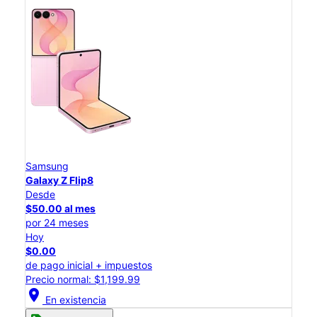
Samsung
Galaxy Z Flip8
Desde
$50.00 al mes
por 24 meses
Hoy
$0.00
de pago inicial + impuestos
Precio normal: $1,199.99
location_on
En existencia