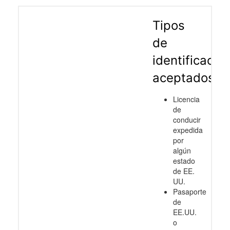
Tipos
de
identificació
aceptados
Licencia
de
conducir
expedida
por
algún
estado
de EE.
UU.
Pasaporte
de
EE.UU.
o