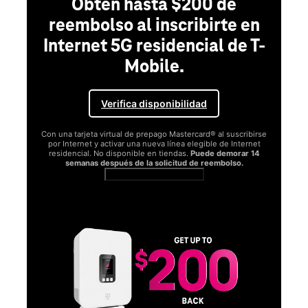
Obtén hasta $200 de
reembolso al inscribirte en
Internet 5G residencial de T-
Mobile.
Verifica disponibilidad
Con una tarjeta virtual de prepago Mastercard® al suscribirse
por Internet y activar una nueva línea elegible de Internet
residencial. No disponible en tiendas.
Puede demorar 14
semanas después de la solicitud de reembolso.
Ver términos completos
SA
D
S
Obt
fun