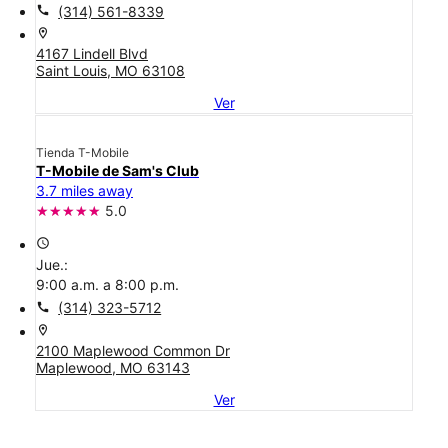
call
(314) 561-8339
location_on
4167 Lindell Blvd
Saint Louis, MO 63108
Ver
Tienda T-Mobile
T-Mobile de Sam's Club
3.7 miles away
5.0
access_time
Jue.:
9:00 a.m. a 8:00 p.m.
call
(314) 323-5712
location_on
2100 Maplewood Common Dr
Maplewood, MO 63143
Ver