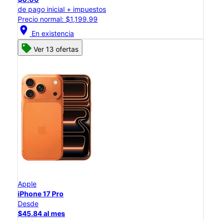
de pago inicial + impuestos
Precio normal: $1,199.99
location_on
En existencia
Ver 13 ofertas
Apple
iPhone 17 Pro
Desde
$45.84 al mes