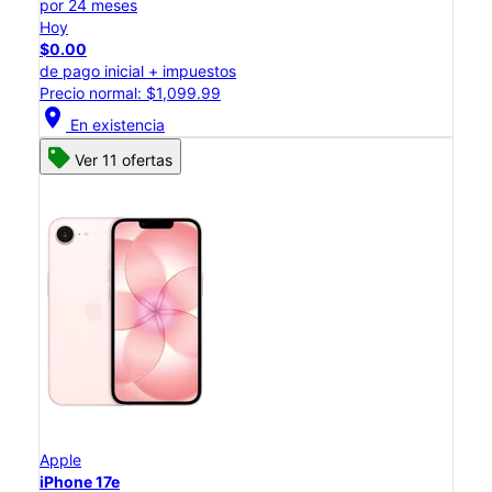
por 24 meses
Hoy
$0.00
de pago inicial + impuestos
Precio normal: $1,099.99
location_on
En existencia
Ver 11 ofertas
Apple
iPhone 17e