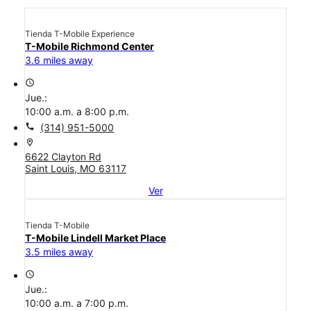
Tienda T-Mobile Experience
T-Mobile Richmond Center
3.6 miles away
access_time
Jue.:
10:00 a.m. a 8:00 p.m.
call
(314) 951-5000
location_on
6622 Clayton Rd
Saint Louis, MO 63117
Ver
Tienda T-Mobile
T-Mobile Lindell Market Place
3.5 miles away
access_time
Jue.:
10:00 a.m. a 7:00 p.m.