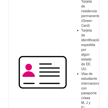
Tarjeta
de
residencia
permanente
(Green
Card)
Tarjeta
de
identificación
expedida
por
algún
estado
de EE.
UU.
Visa de
estudiante
internacional
con
pasaporte
(visas
M, J y
F)