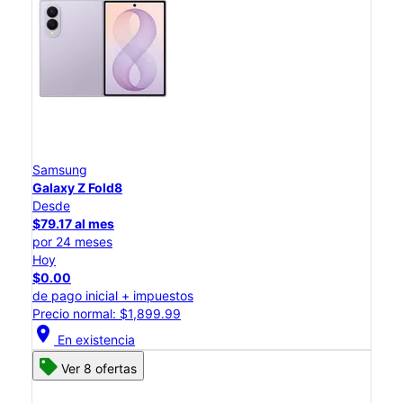
Samsung
Galaxy Z Fold8
Desde
$79.17 al mes
por 24 meses
Hoy
$0.00
de pago inicial + impuestos
Precio normal: $1,899.99
location_on
En existencia
Ver 8 ofertas