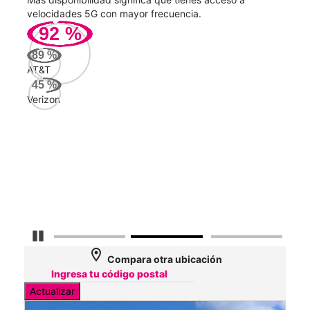
le.
velocidades 5G con mayor frecuencia.
vide
92
%
240
89
%
Mbp
AT&T
45
%
Verizon
AT&
81
Mbp
Veri
32
Mbp
Detener carrusel
location_on
Compara otra ubicación
Actualizar