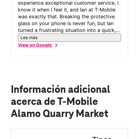
experience exceptional customer service, I
know it when I feel it, and Ian at T-Mobile
was exactly that. Breaking the protective
glass on your phone is never fun, but Ian
turned a frustrating situation into a quick,
easy, and genuinely pleasant experience.
Lee más
He checked my warranty status (which I
chevron_right
View on Google
didn’t even know I had), explained my
options when it had expired, recommended
the right replacement glass, thoroughly
cleaned my phone, and installed the new
screen protector, all in about 10 minutes.
What stood out most wasn’t just the
Información adicional
efficiency; it was how well I was treated.
Ian was friendly, knowledgeable, and made
acerca de T-Mobile
the whole process effortless. Great
Alamo Quarry Market
customer service is hard to find these
days, and Ian absolutely delivered. Thanks
again!