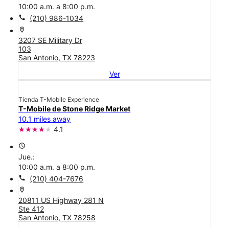
10:00 a.m. a 8:00 p.m.
call
(210) 986-1034
location_on
3207 SE Military Dr
103
San Antonio, TX 78223
Ver
Tienda T-Mobile Experience
T-Mobile de Stone Ridge Market
10.1 miles away
4.1
access_time
Jue.:
10:00 a.m. a 8:00 p.m.
call
(210) 404-7676
location_on
20811 US Highway 281 N
Ste 412
San Antonio, TX 78258