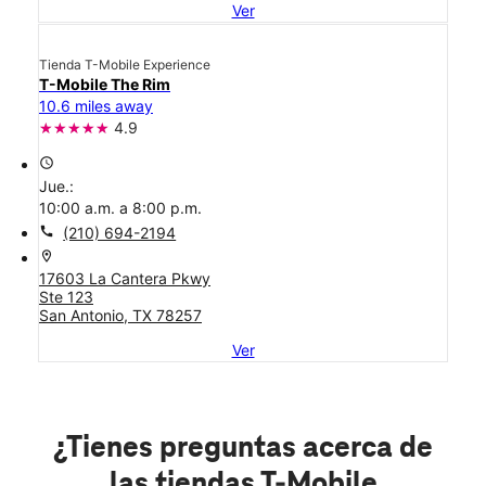
Ver
Tienda T-Mobile Experience
T-Mobile The Rim
10.6 miles away
4.9
access_time
Jue.:
10:00 a.m. a 8:00 p.m.
call
(210) 694-2194
location_on
17603 La Cantera Pkwy
Ste 123
San Antonio, TX 78257
Ver
¿Tienes preguntas acerca de
las tiendas T-Mobile