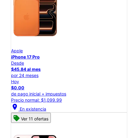
Apple
iPhone 17 Pro
Desde
$45.84 al mes
por 24 meses
Hoy
$0.00
de pago inicial + impuestos
Precio normal: $1,099.99
location_on
En existencia
Ver 11 ofertas