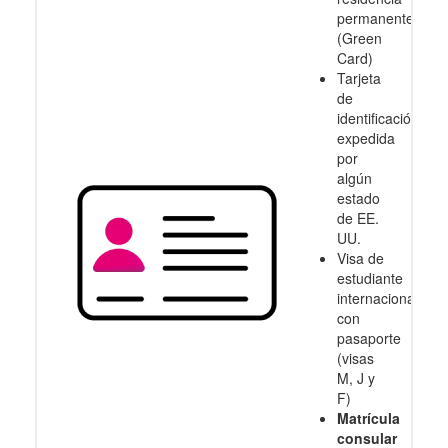
permanente
(Green
Card)
Tarjeta
de
identificación
expedida
por
algún
estado
de EE.
UU.
Visa de
estudiante
internacional
con
pasaporte
(visas
M, J y
F)
Matrícula
consular