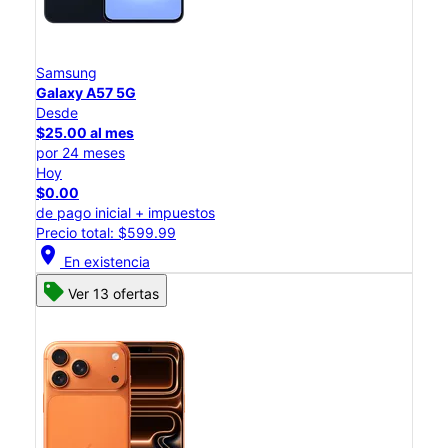
Samsung
Galaxy A57 5G
Desde
$25.00 al mes
por 24 meses
Hoy
$0.00
de pago inicial + impuestos
Precio total: $599.99
location_on
En existencia
Ver 13 ofertas