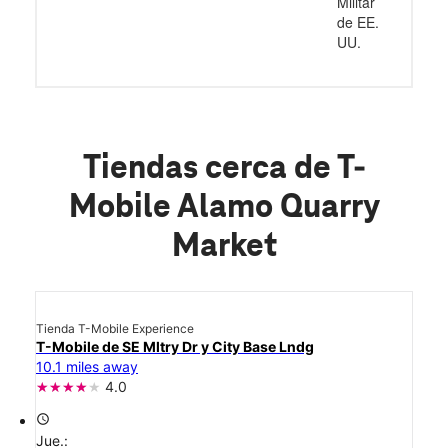
Militar
de EE.
UU.
Tiendas cerca de T-
Mobile Alamo Quarry
Market
Tienda T-Mobile Experience
T-Mobile de SE Mltry Dr y City Base Lndg
10.1 miles away
4.0
access_time
Jue.: