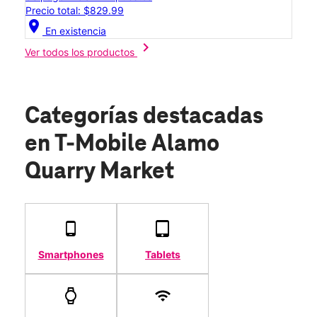
Precio total: $829.99
location_on
En existencia
chevron_right
Ver todos los productos
Categorías destacadas
en T-Mobile Alamo
Quarry Market
Smartphones
Tablets