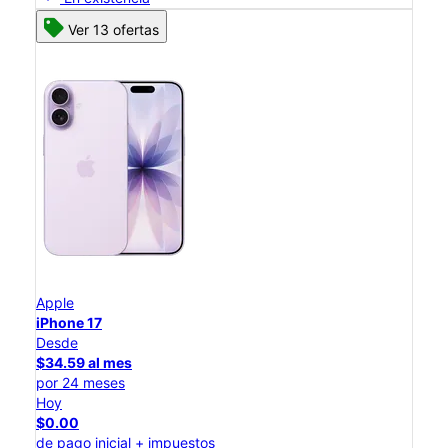
Ver 13 ofertas
Apple
iPhone 17
Desde
$34.59 al mes
por 24 meses
Hoy
$0.00
de pago inicial + impuestos