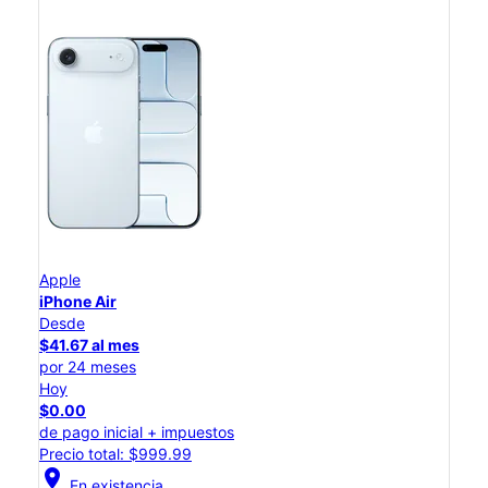
Apple
iPhone Air
Desde
$41.67 al mes
por 24 meses
Hoy
$0.00
de pago inicial + impuestos
Precio total: $999.99
location_on
En existencia