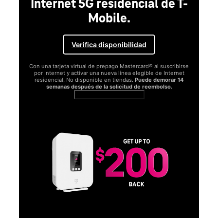
Internet 5G residencial de T-
Mobile.
Verifica disponibilidad
Con una tarjeta virtual de prepago Mastercard® al suscribirse
por Internet y activar una nueva línea elegible de Internet
residencial. No disponible en tiendas.
Puede demorar 14
semanas después de la solicitud de reembolso.
Ver términos completos
SA
D
S
Obt
fun
O