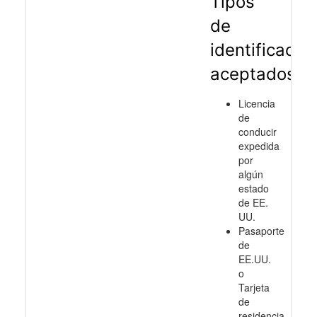
Tipos
de
identificació
aceptados
Licencia
de
conducir
expedida
por
algún
estado
de EE.
UU.
Pasaporte
de
EE.UU.
o
Tarjeta
de
residencia