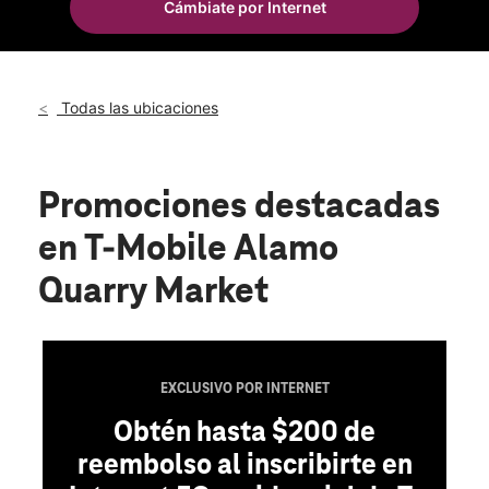
Cámbiate por Internet
Mié.:
10:00 a.m. a 8:00 p.m.
location_on
255 E Basse Rd Ste 1524 San Antonio, TX 78209
Todas las ubicaciones
Promociones destacadas
en T-Mobile Alamo
Quarry Market
EXCLUSIVO POR INTERNET
Obtén hasta $200 de
reembolso al inscribirte en