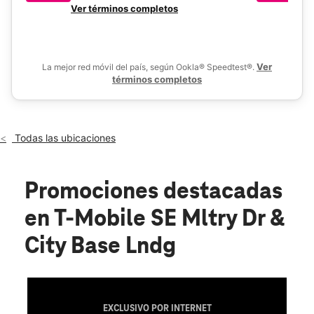
Mié.:
10:00 a.m. a 8:00 p.m.
en
Ver términos completos
De
Jue.:
10:00 a.m. a 8:00 p.m.
location_on
3207 SE Military Dr 103 San Antonio, TX 78223
Ver
La mejor red móvil del país, según Ookla® Speedtest®.
términos completos
Todas las ubicaciones
Promociones destacadas
en T-Mobile SE Mltry Dr &
City Base Lndg
EXCLUSIVO POR INTERNET