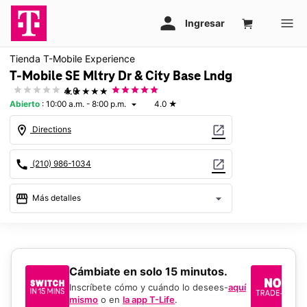
Tienda T-Mobile Experience
T-Mobile SE Mltry Dr & City Base Lndg
★★★★★
4.0
Abierto
:
10:00 a.m. - 8:00 p.m.
4.0
★
arrow_drop_down
location_on
open_in_new
Directions
call
open_in_new
(210) 986-1034
storefront
arrow_drop_down
Más detalles
Abrir
access_time
Vie.:
10:00 a.m. a 8:00 p.m.
Sáb.:
10:00 a.m. a 8:00 p.m.
​​​​​​​Cámbiate en solo 15 minutos.
Si
Dom.:
12:00 p.m. a 6:00 p.m.
un
Lun.:
10:00 a.m. a 8:00 p.m.
Inscríbete cómo y cuándo lo desees-
aquí
Mar.:
10:00 a.m. a 8:00 p.m.
mismo
o en
la app T-Life
.
Us