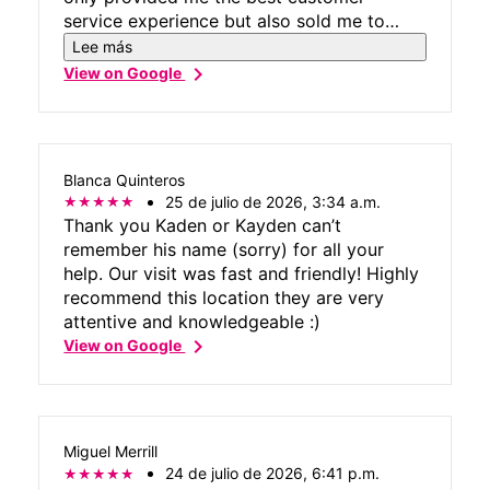
service experience but also sold me to
leave AT&T who I have had service with for
Lee más
the past 15 years. Her and Stephanie Mata,
chevron_right
View on Google
who also assisted me with choosing the
best phone, are the reason I switched and
recommended my family and friends to
joint T-Mobile services.
Blanca Quinteros
25 de julio de 2026, 3:34 a.m.
Thank you Kaden or Kayden can’t
remember his name (sorry) for all your
help. Our visit was fast and friendly! Highly
recommend this location they are very
attentive and knowledgeable :)
chevron_right
View on Google
Miguel Merrill
24 de julio de 2026, 6:41 p.m.