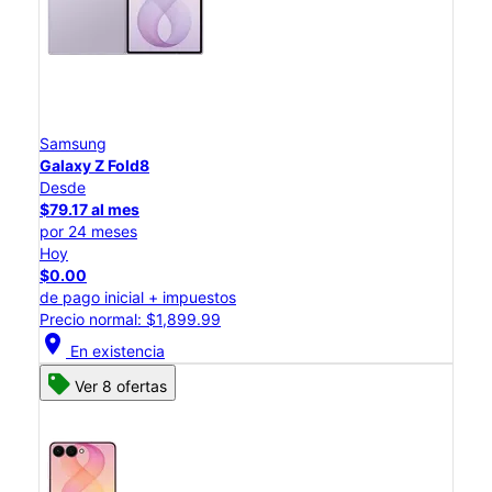
Samsung
Galaxy Z Fold8
Desde
$79.17 al mes
por 24 meses
Hoy
$0.00
de pago inicial + impuestos
Precio normal: $1,899.99
location_on
En existencia
Ver 8 ofertas