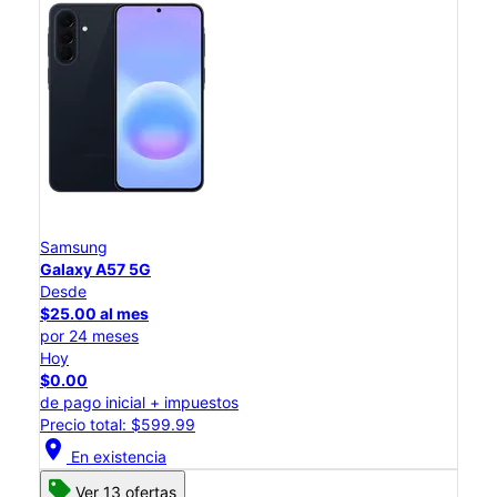
Samsung
Galaxy A57 5G
Desde
$25.00 al mes
por 24 meses
Hoy
$0.00
de pago inicial + impuestos
Precio total: $599.99
location_on
En existencia
Ver 13 ofertas