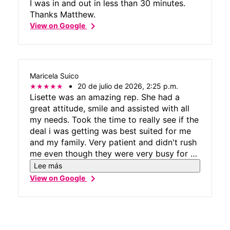
I was in and out in less than 30 minutes.
Thanks Matthew.
chevron_right
View on Google
Maricela Suico
20 de julio de 2026, 2:25 p.m.
Lisette was an amazing rep. She had a
great attitude, smile and assisted with all
my needs. Took the time to really see if the
deal i was getting was best suited for me
and my family. Very patient and didn't rush
me even though they were very busy for a
sunday. Everyone in the store greeted you
Lee más
as you entered and made u feel welcome.
chevron_right
View on Google
Very clean facility and lots of items in
stock. Will definitely be recommending
family and friends here!