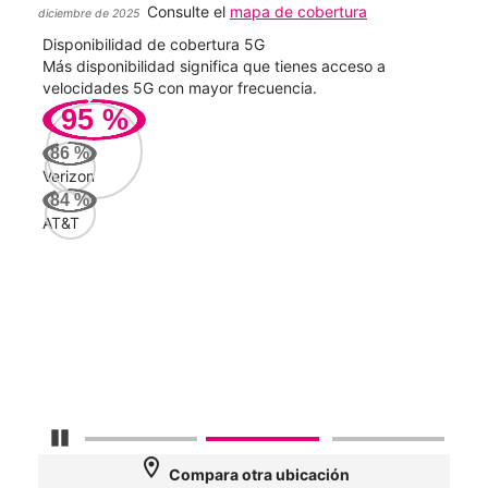
Consulte el
mapa de cobertura
diciembre de 2025
Disponibilidad de cobertura 5G
Velo
ad
Más disponibilidad significa que tienes acceso a
Mayo
le.
velocidades 5G con mayor frecuencia.
vide
95
%
295
86
%
Mbp
Verizon
84
%
AT&T
AT&
120
Mbp
Veri
55
Mbp
Detener carrusel
location_on
Compara otra ubicación