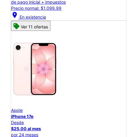
de pago inicial + impuestos
Precio normal: $1,099.99
location_on
En existencia
Ver 11 ofertas
Apple
iPhone 17e
Desde
$25.00 al mes
por 24 meses