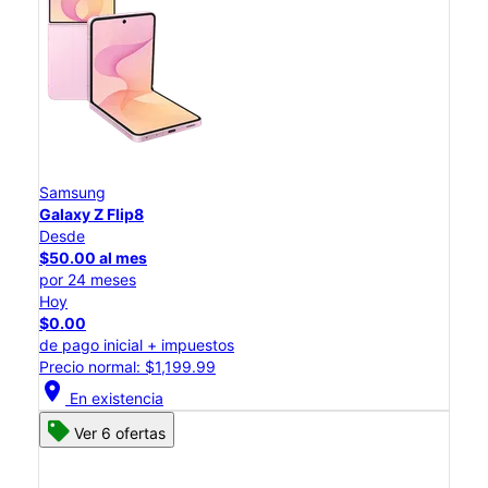
Samsung
Galaxy Z Flip8
Desde
$50.00 al mes
por 24 meses
Hoy
$0.00
de pago inicial + impuestos
Precio normal: $1,199.99
location_on
En existencia
Ver 6 ofertas