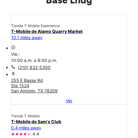
Base Lndg
Tienda T-Mobile Experience
T-Mobile de Alamo Quarry Market
10.1 miles away
access_time
Vie.:
10:00 a.m. a 8:00 p.m.
call
(210) 832-5300
location_on
255 E Basse Rd
Ste 1524
San Antonio, TX 78209
Ver
Tienda T-Mobile
T-Mobile de Sam's Club
0.4 miles away
4.4