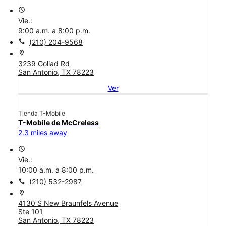
access_time
Vie.:
9:00 a.m. a 8:00 p.m.
call
(210) 204-9568
location_on
3239 Goliad Rd
San Antonio, TX 78223
Ver
Tienda T-Mobile
T-Mobile de McCreless
2.3 miles away
access_time
Vie.:
10:00 a.m. a 8:00 p.m.
call
(210) 532-2987
location_on
4130 S New Braunfels Avenue
Ste 101
San Antonio, TX 78223