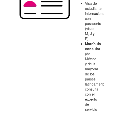
Visa de
estudiante
internacional
con
pasaporte
(visas
M, J y
F)
Matrícula
consular
(de
México
y de la
mayoría
de los
países
latinoamericanos
consulta
con el
experto
de
servicio