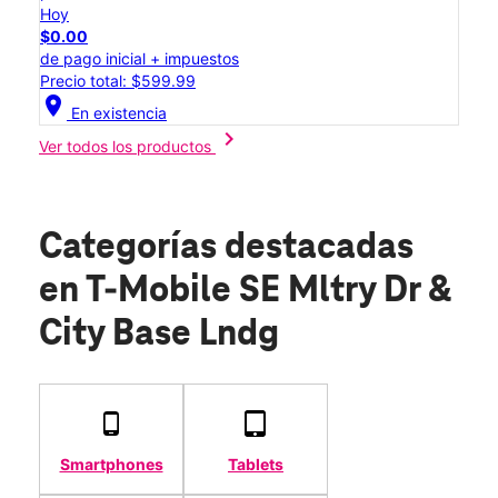
Hoy
$0.00
de pago inicial + impuestos
Precio total: $599.99
location_on
En existencia
chevron_right
Ver todos los productos
Categorías destacadas
en T-Mobile SE Mltry Dr &
City Base Lndg
Smartphones
Tablets