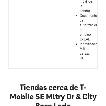
móvil de
la
tienda)
Documento
de
autorización
de
empleo
(o EAD)
Identificación
Militar
de EE.
UU.
Tiendas cerca de T-
Mobile SE Mltry Dr & City