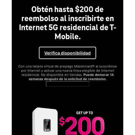
Obtén hasta $200 de
reembolso al inscribirte en
Internet 5G residencial de T-
Mobile.
Verifica disponibilidad
Con una tarjeta virtual de prepago Mastercard® al suscribirse
por Internet y activar una nueva línea elegible de Internet
residencial. No disponible en tiendas.
Puede demorar 14
semanas después de la solicitud de reembolso.
Ver términos completos
SA
D
S
Obt
fun