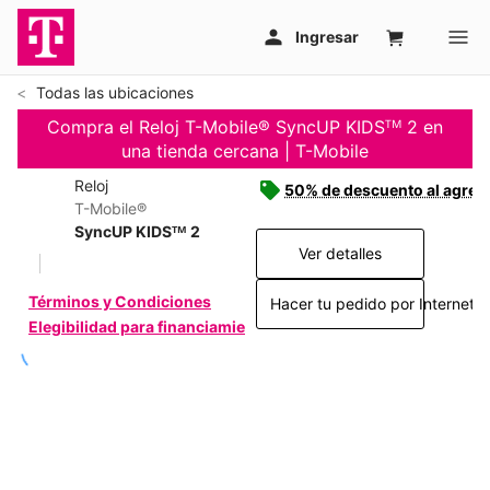
Todas las ubicaciones
Compra el Reloj T-Mobile® SyncUP KIDSᵀᴹ 2 en
una tienda cercana | T-Mobile
Reloj
50% de descuento al agrega
T-Mobile®
SyncUP KIDSᵀᴹ 2
Ver detalles
Términos y Condiciones
Hacer tu pedido por Internet >
Elegibilidad para financiamiento